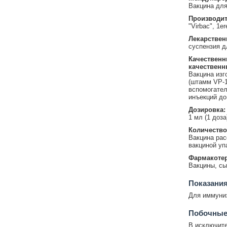
Вакцина для
Производит
"Virbac", 1e
Лекарствен
суспензия д
Качественн
качественн
Вакцина изг
(штамм VР-1
вспомогател
инъекций до
Дозировка:
1 мл (1 доза
Количество
Вакцина рас
вакциной уп
Фармакотер
Вакцины, сы
Показания
Для иммуниз
Побочные
В исключите