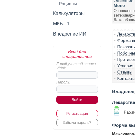
Описание 
Рационы
Моно
Основано н
Калькуляторы
ветеринарн
Дата обнов
МКБ-11
Внедрение ИИ
Лекарст
Форма вы
Показан
Вход для
Побочны
специалистов
Противо
E-mail учетной записи
Условия
Vidal:
Отзывы
Контакт
Пароль:
Владелец 
Лекарств
Рабиг
Регистрация
Забыли пароль?
Форма вып
Международ