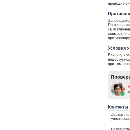
проводят си
Противопо
Запрещается
Противопока
за исключен
совместно с
противовиру
Условия х
Вакцину хра
недоступном
при темпера
Провере
Контакты
Держатель 
удостовер
Разработч