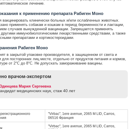
мптоматическое лечение.
казания к применению препарата Рабиген Моно
 вакцинировать клинически больных и/или ослабленных животных.
зано применять собакам и кошкам в период беременности и лактации,
ием случаев вынужденной вакцинации. Запрещается применять
 другими иммунобиологическими лекарственными средствами, а также
сными препаратами и кортикостероидами.
ранения Рабиген Моно
нят в закрытой упаковке производителя, в защищенном от света и
 для посторонних лиц месте, отдельно от продуктов питания и кормов,
туре от 2°С до 8°С. Не допускать замораживание вакцины.
но врачом-экспертом
Юдинцева Мария Сергеевна
кандидат медицинских наук, стаж 40 лет
регистрационного
"Virbac", 1ere avenue, 2065 M LID, Carros,
ения
06516 Франция
"Virbac", 1ere avenue, 2065 M LID, Carros,
ик