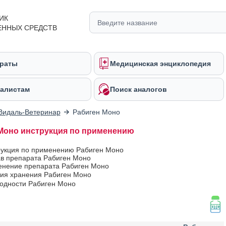
ИК
ЕННЫХ СРЕДСТВ
раты
Медицинская энциклопедия
алистам
Поиск аналогов
Видаль-Ветеринар
Рабиген Моно
Моно инструкция по применению
рукция по применению Рабиген Моно
ав препарата Рабиген Моно
нение препарата Рабиген Моно
вия хранения Рабиген Моно
годности Рабиген Моно