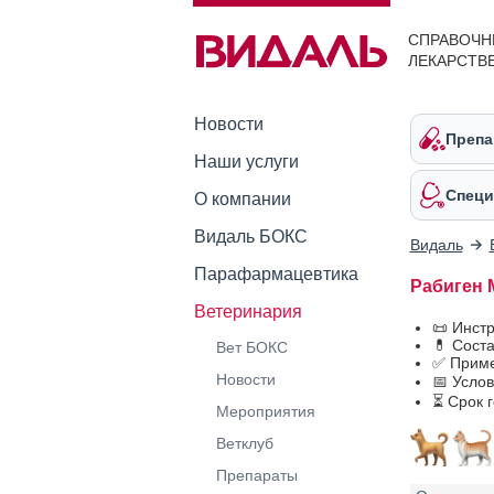
СПРАВОЧН
ЛЕКАРСТВ
Новости
Препа
Наши услуги
Специ
О компании
Видаль БОКС
Видаль
Парафармацевтика
Рабиген 
Ветеринария
📜 Инст
💊 Сост
Вет БОКС
✅ Приме
Новости
📅 Усло
⏳ Срок 
Мероприятия
Ветклуб
Препараты