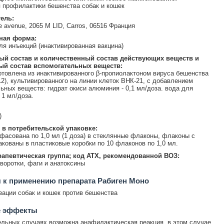
 профилактики бешенства собак и кошек
ель:
re avenue, 2065 M LID, Carros, 06516 Франция
ная форма:
ля инъекций (инактивированная вакцина)
ый состав и количественный состав действующих веществ и
ый состав вспомогательных веществ:
отовлена из инактивированного β-пропиолактоном вируса бешенства
2), культивированного на линии клеток ВНК-21, с добавлением
ьных веществ: гидрат окиси алюминия - 0,1 мл/доза. вода для
 1 мл/доза.
)
 в потребительской упаковке:
фасована по 1,0 мл (1 доза) в стеклянные флаконы, флаконы с
акованы в пластиковые коробки по 10 флаконов по 1,0 мл.
апевтическая группа; код АТХ, рекомендованной ВОЗ:
воротки, фаги и анатоксины
 к применению препарата Рабиген Моно
ации собак и кошек против бешенства
 эффекты
льных случаях возможна анафилактическая реакция, в этом случае