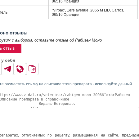
06516 Франция
"Virbac", 1ere avenue, 2065 M LID, Carros,
тель
06516 Франция
Моно отзывы
ругим с выбором, оставьте отзыв об Рабиген Моно
ь отзыв
 у себя
те разместить ссылку на описание этого препарата - используйте данный
епаратах, отпускаемых по рецепту, размещенная на сайте, предназн