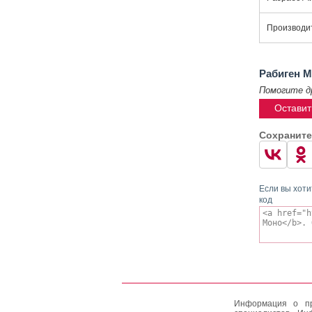
Производи
Рабиген 
Помогите д
Оставит
Сохраните
Если вы хоти
код
Информация о пр