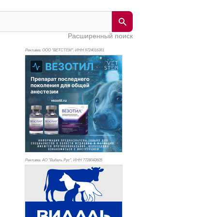
Расширенный поиск
Реклама. ООО "ВЕТСТЕМ", ИНН 972
4016361
Реклама. АО "Видаль Рус", ИНН 772
8043605