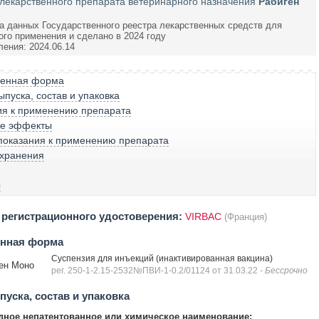
лекарственного препарата ветеринарного назначения
Рабиген
а данных Государственного реестра лекарственных средств для
ого применения и сделано в 2024 году
ления: 2024.06.14
венная форма
пуска, состав и упаковка
ия к применению препарата
е эффекты
показания к применению препарата
 хранения
ы
регистрационного удостоверения:
VIRBAC
(Франция)
енная форма
Суспензия для инъекций (инактивированная вакцина)
ен Моно
рег. 250-1-2.15-2532№ПВИ-1-0.2/01124 от 31.03.22
- Бессрочно
уска, состав и упаковка
ное непатентованное или химическое наименование: