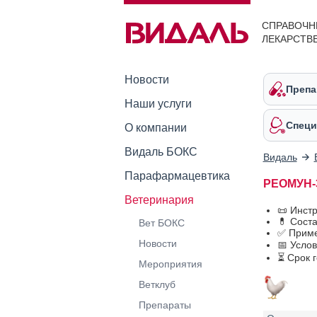
СПРАВОЧН
ЛЕКАРСТВ
Новости
Препа
Наши услуги
Специ
О компании
Видаль БОКС
Видаль
Парафармацевтика
РЕОМУН-3
Ветеринария
📜 Инст
💊 Сост
Вет БОКС
✅ Прим
Новости
📅 Усло
⏳ Срок 
Мероприятия
Ветклуб
Препараты