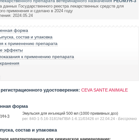
лекарственного препарата ветеринарного назначения
РЕОМУН-3
а данных Государственного реестра лекарственных средств для
ого применения и сделано в 2024 году
ления: 2024.05.24
венная форма
пуска, состав и упаковка
ия к применению препарата
е эффекты
показания к применению препарата
 хранения
ы
регистрационного удостоверения:
CEVA SANTE ANIMALE
енная форма
Эмульсия для инъекций 500 мл (1000 прививных доз)
УН-3
рег. 840-1-5.16-3181№ПВИ-1-6.11/03426 от 22.04.24
- Бессрочно
уска, состав и упаковка
ное непатентованное или химическое наименование: