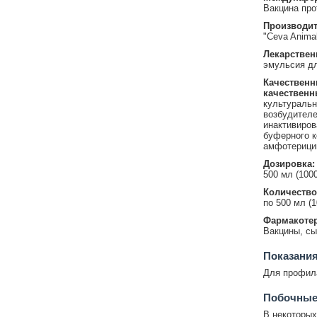
Вакцина про
Производит
"Ceva Animal
Лекарствен
эмульсия дл
Качественн
качественн
культуральн
возбудителе
инактивиров
буферного к
амфотерици
Дозировка:
500 мл (100
Количество
по 500 мл (
Фармакотер
Вакцины, сы
Показани
Для профила
Побочные
В некоторых