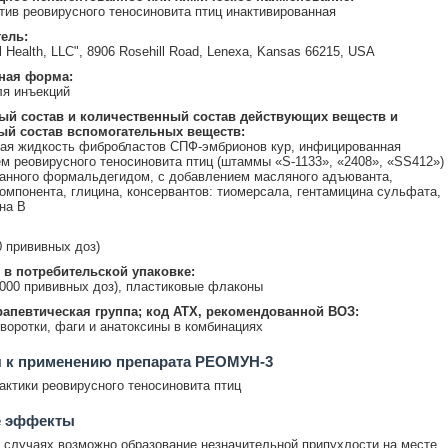
тив реовирусного теносиновита птиц инактивированная
ель:
 Health, LLC", 8906 Rosehill Road, Lenexa, Kansas 66215, USA
ная форма:
я инъекций
ый состав и количественный состав действующих веществ и
ый состав вспомогательных веществ:
ая жидкость фибробластов СПФ-эмбрионов кур, инфицированная
м реовирусного теносиновита птиц (штаммы «S-1133», «2408», «SS412»)
анного формальдегидом, с добавлением масляного адъюванта,
омпонента, глицина, консервантов: тиомерсала, гентамицина сульфата,
на В
0 прививных доз)
 в потребительской упаковке:
1000 прививных доз), пластиковые флаконы
апевтическая группа; код АТХ, рекомендованной ВОЗ:
воротки, фаги и анатоксины в комбинациях
я к применению препарата РЕОМУН-3
ктики реовирусного теносиновита птиц
 эффекты
 случаях возможно образование незначительной припухлости на месте