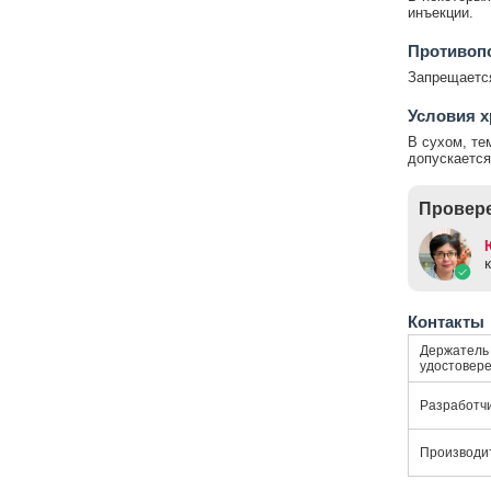
инъекции.
Противоп
Запрещается
Условия 
В сухом, те
допускается
Провере
Контакты
Держатель 
удостовер
Разработч
Производи