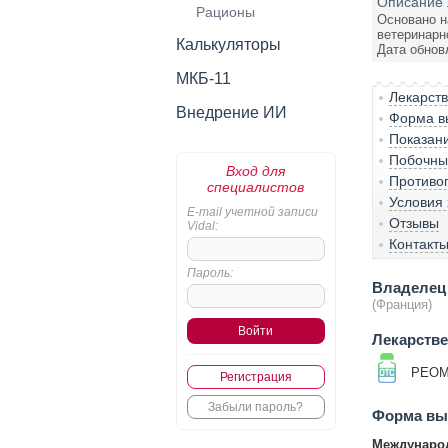
Описание 
Рационы
Основано н
ветеринарн
Калькуляторы
Дата обнов
МКБ-11
Лекарст
Внедрение ИИ
Форма вы
Показан
Побочны
Вход для
Противо
специалистов
Условия
E-mail учетной записи
Отзывы
Vidal:
Контакт
Пароль:
Владелец 
(Франция)
Лекарств
РЕОМ
Регистрация
Забыли пароль?
Форма вып
Международ