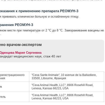
оказания к применению препарата РЕОМУН-3
 прививать клинически больную и ослабленную птицу.
хранения РЕОМУН-3
мном месте при температуре от 2 °С до 8 °С. Замораживание вакцины не
.
но врачом-экспертом
Юдинцева Мария Сергеевна
кандидат медицинских наук, стаж 40 лет
регистрационного
"Ceva Sante Animale", 10 avenue de la Ballastiere,
ения
33500, Libourne, Франция
"Ceva Animal Health, LLC", 8906 Rosehill Road,
ик
Lenexa, Kansas 66215, USA
"Ceva Animal Health, LLC", 8906 Rosehill Road,
тель
Lenexa, Kansas 66215, USA