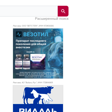
Расширенный поиск
Реклама. ООО "ВЕТСТЕМ", ИНН 972
4016361
Реклама. АО "Видаль Рус", ИНН 772
8043605