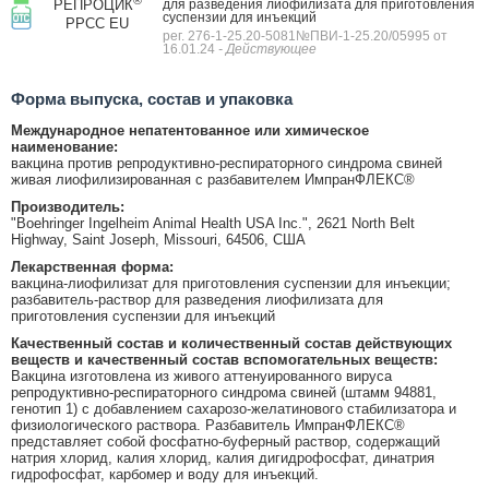
РЕПРОЦИК
для разведения лиофилизата для приготовления
суспензии для инъекций
PPCC EU
рег. 276-1-25.20-5081№ПВИ-1-25.20/05995 от
16.01.24
- Действующее
Форма выпуска, состав и упаковка
Международное непатентованное или химическое
наименование:
вакцина против репродуктивно-респираторного синдрома свиней
живая лиофилизированная с разбавителем ИмпранФЛЕКС®
Производитель:
"Boehringer Ingelheim Animal Health USA Inc.", 2621 North Belt
Highway, Saint Joseph, Missouri, 64506, США
Лекарственная форма:
вакцина-лиофилизат для приготовления суспензии для инъекции;
разбавитель-раствор для разведения лиофилизата для
приготовления суспензии для инъекций
Качественный состав и количественный состав действующих
веществ и качественный состав вспомогательных веществ:
Вакцина изготовлена из живого аттенуированного вируса
репродуктивно-респираторного синдрома свиней (штамм 94881,
генотип 1) с добавлением сахарозо-желатинового стабилизатора и
физиологического раствора. Разбавитель ИмпранФЛЕКС®
представляет собой фосфатно-буферный раствор, содержащий
натрия хлорид, калия хлорид, калия дигидрофосфат, динатрия
гидрофосфат, карбомер и воду для инъекций.