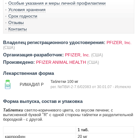
Особые указания и меры личной профилактики
Условия хранения
Срок годности
Отзывы
Контакты
Владелец регистрационного удостоверения:
PFIZER, Inc.
(США)
Организация-разработчик:
PFIZER, Inc.
(США)
Произведено:
PFIZER ANIMAL HEALTH
(США)
Лекарственная форма
Таблетки 100 мг
РИМАДИЛ Р
рег. №ПВИ-2-7.6/02083 от 30.01.07
- Истекло
Форма выпуска, состав и упаковка
Таблетки
светло-коричневого цвета, со вкусом печени; с
вытисненной буквой "R" с одной стороны таблетки и разделительной
бороздкой - с другой.
1 таб.
карпрофен
20 мг