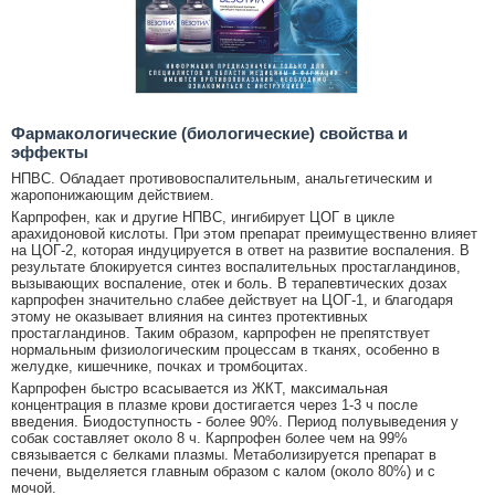
Фармакологические (биологические) свойства и
эффекты
НПВС. Обладает противовоспалительным, анальгетическим и
жаропонижающим действием.
Карпрофен, как и другие НПВС, ингибирует ЦОГ в цикле
арахидоновой кислоты. При этом препарат преимущественно влияет
на ЦОГ-2, которая индуцируется в ответ на развитие воспаления. В
результате блокируется синтез воспалительных простагландинов,
вызывающих воспаление, отек и боль. В терапевтических дозах
карпрофен значительно слабее действует на ЦОГ-1, и благодаря
этому не оказывает влияния на синтез протективных
простагландинов. Таким образом, карпрофен не препятствует
нормальным физиологическим процессам в тканях, особенно в
желудке, кишечнике, почках и тромбоцитах.
Карпрофен быстро всасывается из ЖКТ, максимальная
концентрация в плазме крови достигается через 1-3 ч после
введения. Биодоступность - более 90%. Период полувыведения у
собак составляет около 8 ч. Карпрофен более чем на 99%
связывается с белками плазмы. Метаболизируется препарат в
печени, выделяется главным образом с калом (около 80%) и с
мочой.