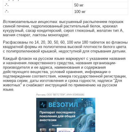
-"-
50 мг
-"-
100 мг
Вспомогательные вещества
: высушенный распылением порошок
свиной печени, гидролизованный растительный белок, крахмал
кукурузный, сахар кондитерский, сироп глюкозный, желатин тип А,
магния стеарат, лактозы моногидрат.
Расфасованы по 14, 20, 30, 50, 60, 100 или 180 таблеток во флаконы
квадратной формы из полиэтилена высокой плотности белого цвета
с полипропиленовой крышкой, недоступной для открывания детьми.
Каждый флакон на русском языке маркируют с указанием названия
и назначения лекарственного средства, названия организации-
производителя и ее адреса, наименования и содержания
действующего вещества, условий хранения, информации о
подтверждении соответствия, номера государственной регистрации,
номера серии, даты изготовления и срока годности, надписи "Для
животных" и снабжают инструкцией по применению на русском
языке.
Реклама. ООО "ВЕТСТЕМ", ИНН 972
4016361