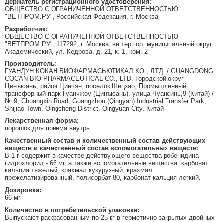
Держатель регистрационного удостоверения:
ОБЩЕСТВО С ОГРАНИЧЕННОЙ ОТВЕТСТВЕННОСТЬЮ
"ВЕТПРОМ.РУ", Российская Федерация, г. Москва
Разработчик:
ОБЩЕСТВО С ОГРАНИЧЕННОЙ ОТВЕТСТВЕННОСТЬЮ
"ВЕТПРОМ.РУ", 117292, г. Москва, вн.тер.гор. муниципальный округ
Академический, ул. Кедрова, д. 21, к. 1, ком. 2
Производитель:
ГУАНДУН КОКАН БИОФАРМАСЬЮТИКАЛ КО., ЛТД. / GUANGDONG
COCAN BIO-PHARMACEUTICAL CO., LTD, Городской округ
Цинъюань, район Цинчэн, поселок Шицзяо, Промышленный
трансферный парк Гуанчжоу (Цинъюань), улица Чуансинь,9 (Китай) /
№ 9, Chuangxin Road, Guangzhou (Qingyan) Industrial Transfer Park,
Shijiao Town, Qingcheng District, Qingyuan City, Китай
Лекарственная форма:
порошок для приема внутрь
Качественный состав и количественный состав действующих
веществ и качественный состав вспомогательных веществ:
В 1 г содержит в качестве действующего вещества робенидина
гидрохлорид - 66 мг, а также вспомогательные вещества: карбонат
кальция тяжелый, крахмал кукурузный, крахмал
прежелатизированный, полисорбат 80, карбонат кальция легкий.
Дозировка:
66 мг
Количество в потребительской упаковке:
Выпускают расфасованным по 25 кг в герметично закрытых двойных