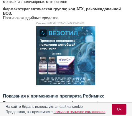
мешках из полимерных материалов.
Фармакотерапевтическая группа; код АТХ, рекомендованной
ВОЗ:
Противококцидийные средства
Реклама. ООО "ВЕТСТЕМ", ИНН 972
4016361
Показания к применению препарата Робимикс
Применяют с лечебной и лечебно-профилактической целью при
На сайте Видаль используются файлы cookie
кокцидиозах (эймериозах) бройлеров.
Ok
Продолжая, вы принимаете
пользовательское соглашение
.
Побочные эффекты
При применении препарата в соответствии с настоящей инструкцией
побочных явлений и осложнений, как правило, не наблюдается.