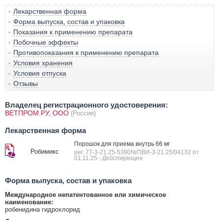
Лекарственная форма
Форма выпуска, состав и упаковка
Показания к применению препарата
Побочные эффекты
Противопоказания к применению препарата
Условия хранения
Условия отпуска
Отзывы
Владелец регистрационного удостоверения:
ВЕТПРОМ.РУ, ООО
(Россия)
Лекарственная форма
Порошок для приема внутрь 66 мг
Робимикс
рег. 77-3-21.25-5390№ПВИ-3-21.25/04132 от
01.11.25
- Действующее
Форма выпуска, состав и упаковка
Международное непатентованное или химическое
наименование:
робенидина гидрохлорид