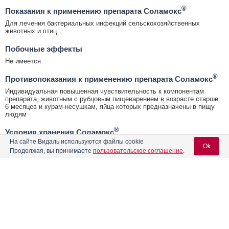
®
Показания к применению препарата Соламокс
Для лечения бактериальных инфекций сельскохозяйственных
животных и птиц
Побочные эффекты
Не имеется
®
Противопоказания к применению препарата Соламокс
Индивидуальная повышенная чувствительность к компонентам
препарата, животным с рубцовым пищеварением в возрасте старше
6 месяцев и курам-несушкам, яйца которых предназначены в пищу
людям
®
Условия хранения Соламокс
На сайте Видаль используются файлы cookie
Условия хранения:
Ok
Продолжая, вы принимаете
пользовательское соглашение
.
В закрытой упаковке производителя, в сухом, защищенном от света
месте, отдельно от продуктов питания и кормов, при температуре от
5 °С до 25 °С
®
Содержание
Вход для специалистов
Срок годности Соламокс
Срок годности:
E-mail учетной записи Vidal:
3 года
Лекарственная форма
Условия отпуска
Форма выпуска, состав и упаковка