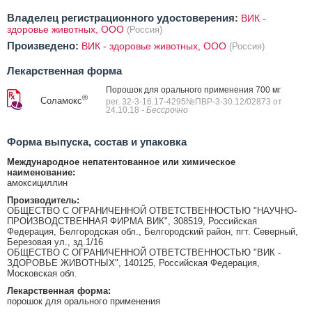
Владелец регистрационного удостоверения:
ВИК -
здоровье животных, ООО
(Россия)
Произведено:
ВИК - здоровье животных, ООО
(Россия)
Лекарственная форма
Порошок для орального применения 700 мг
®
Соламокс
рег. 32-3-16.17-4295№ПВР-3-30.12/02873 от
24.10.18
- Бессрочно
Форма выпуска, состав и упаковка
Международное непатентованное или химическое
наименование:
амоксициллин
Производитель:
ОБЩЕСТВО С ОГРАНИЧЕННОЙ ОТВЕТСТВЕННОСТЬЮ "НАУЧНО-
ПРОИЗВОДСТВЕННАЯ ФИРМА ВИК", 308519, Российская
Федерация, Белгородская обл., Белгородский район, пгт. Северный,
Березовая ул., зд.1/16
ОБЩЕСТВО С ОГРАНИЧЕННОЙ ОТВЕТСТВЕННОСТЬЮ "ВИК -
ЗДОРОВЬЕ ЖИВОТНЫХ", 140125, Российская Федерация,
Московская обл.
Лекарственная форма:
порошок для орального применения