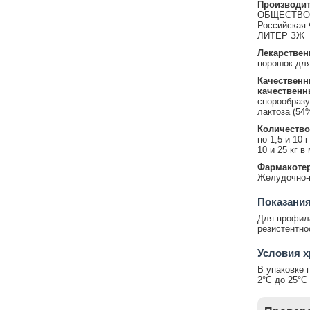
Производит
ОБЩЕСТВО 
Российская 
ЛИТЕР ЗЖ
Лекарствен
порошок для
Качественн
качественн
спорообразу
лактоза (54
Количество
по 1,5 и 10 г
10 и 25 кг в
Фармакотер
Желудочно-
Показания
Для профила
резистентно
Условия 
В упаковке 
2°С до 25°С