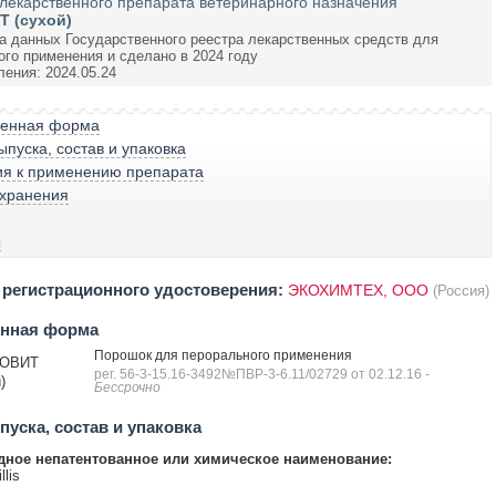
лекарственного препарата ветеринарного назначения
 (сухой)
а данных Государственного реестра лекарственных средств для
ого применения и сделано в 2024 году
ления: 2024.05.24
венная форма
пуска, состав и упаковка
ия к применению препарата
 хранения
ы
регистрационного удостоверения:
ЭКОХИМТЕХ, ООО
(Россия)
енная форма
Порошок для перорального применения
ОВИТ
рег. 56-3-15.16-3492№ПВР-3-6.11/02729 от 02.12.16
-
)
Бессрочно
уска, состав и упаковка
ное непатентованное или химическое наименование:
llis