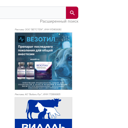
Расширенный поиск
Реклама. ООО "ВЕТСТЕМ", ИНН 972
4016361
Реклама. АО "Видаль Рус", ИНН 772
8043605