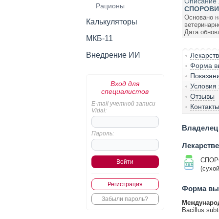
Описание 
Рационы
СПОРОВИТ
Основано н
Калькуляторы
ветеринарн
Дата обнов
МКБ-11
Внедрение ИИ
Лекарст
Форма вы
Показан
Вход для
Условия
специалистов
Отзывы
E-mail учетной записи
Контакт
Vidal:
Владелец 
Пароль:
Лекарств
СПОР
(сухой
Регистрация
Форма вып
Забыли пароль?
Международ
Bacillus subti