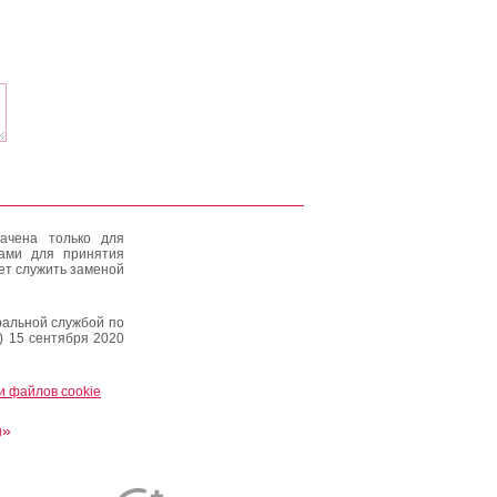
ачена только для
тами для принятия
ет служить заменой
альной службой по
) 15 сентября 2020
и файлов cookie
и»