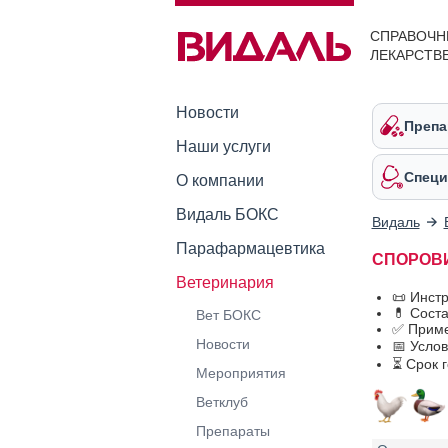
СПРАВОЧН
ЛЕКАРСТВ
Новости
Препа
Наши услуги
Специ
О компании
Видаль БОКС
Видаль
Парафармацевтика
СПОРОВИТ
Ветеринария
📜 Инст
💊 Сост
Вет БОКС
✅ Приме
Новости
📅 Усло
⏳ Срок 
Мероприятия
Ветклуб
Препараты