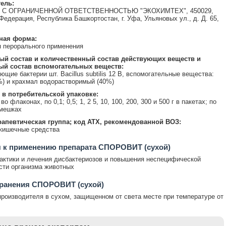
ель:
С ОГРАНИЧЕННОЙ ОТВЕТСТВЕННОСТЬЮ "ЭКОХИМТЕХ", 450029,
Федерация, Республика Башкортостан, г. Уфа, Ульяновых ул., д. Д. 65,
ная форма:
 перорального применения
ый состав и количественный состав действующих веществ и
ый состав вспомогательных веществ:
ющие бактерии шт. Bacillus subtilis 12 B, вспомогательные вещества:
%) и крахмал водорастворимый (40%)
 в потребительской упаковке:
 во флаконах, по 0,1; 0,5; 1, 2 5, 10, 100, 200, 300 и 500 г в пакетах; по
 мешках
апевтическая группа; код АТХ, рекомендованной ВОЗ:
кишечные средства
 к применению препарата СПОРОВИТ (сухой)
ктики и лечения дисбактериозов и повышения неспецифической
сти организма животных
хранения СПОРОВИТ (сухой)
производителя в сухом, защищенном от света месте при температуре от