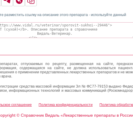
те разместить ссылку на описание этого препарата - используйте данный
епаратах, отпускаемых по рецепту, размещенная на сайте, предназн
формация, содержащаяся на сайте, не должна использоваться пациен
решения о применении представленных лекарственных препаратов и не мож
 врача.
егистрации средства массовой информации Эл № ФС77-79153 выдано Федер
вязи, информационных технологий и массовых коммуникаций (Роскомнадзор
льское соглашение
Политика конфиденциальности
Политика обработк
opyright
Справочник Видаль «Лекарственные препараты в Росси
©