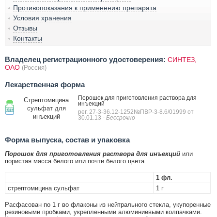
Противопоказания к применению препарата
Условия хранения
Отзывы
Контакты
Владелец регистрационного удостоверения:
СИНТЕЗ,
ОАО
(Россия)
Лекарственная форма
Порошок для приготовления раствора для
Стрептомицина
инъекций
сульфат для
рег. 27-3-36.12-1252№ПВР-3-8.6/01999 от
инъекций
30.01.13
- Бессрочно
Форма выпуска, состав и упаковка
Порошок для приготовления раствора для инъекций
или
пористая масса белого или почти белого цвета.
1 фл.
стрептомицина сульфат
1 г
Расфасован по 1 г во флаконы из нейтрального стекла, укупоренные
резиновыми пробками, укрепленными алюминиевыми колпачками.