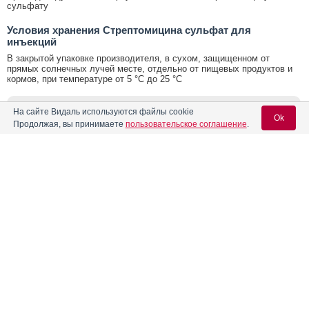
сульфату
Условия хранения Стрептомицина сульфат для
инъекций
В закрытой упаковке производителя, в сухом, защищенном от
прямых солнечных лучей месте, отдельно от пищевых продуктов и
кормов, при температуре от 5 °С до 25 °С
Проверено врачом-экспертом
На сайте Видаль используются файлы cookie
Ok
Продолжая, вы принимаете
пользовательское соглашение
.
Толмачева Екатерина Александровна
кандидат медицинских наук, стаж 45 лет
Содержание
Вход для специалистов
Контакты
E-mail учетной записи Vidal:
Лекарственная форма
ПУБЛИЧНОЕ АКЦИОНЕРНОЕ ОБЩЕСТВО
"АКЦИОНЕРНОЕ КУРГАНСКОЕ ОБЩЕСТВО
Разработчик
МЕДИЦИНСКИХ ПРЕПАРАТОВ И ИЗДЕЛИЙ
Форма выпуска, состав и упаковка
"СИНТЕЗ", 640008, Российская Федерация,
Курганская обл., г. Курган, Конституции пр-кт, д. 7
Пароль:
Показания к применению препарата
ПУБЛИЧНОЕ АКЦИОНЕРНОЕ ОБЩЕСТВО
"АКЦИОНЕРНОЕ КУРГАНСКОЕ ОБЩЕСТВО
Производитель
МЕДИЦИНСКИХ ПРЕПАРАТОВ И ИЗДЕЛИЙ
Противопоказания к применению препарата
"СИНТЕЗ", 640008, Российская Федерация,
Курганская обл., г. Курган, Конституции пр-кт, д. Д.7
Условия хранения