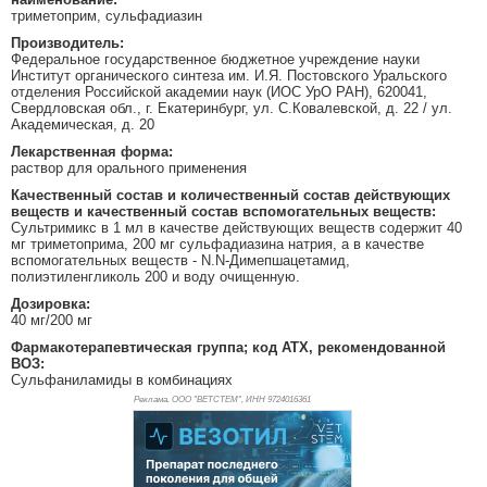
триметоприм, сульфадиазин
Производитель:
Федеральное государственное бюджетное учреждение науки
Институт органического синтеза им. И.Я. Постовского Уральского
отделения Российской академии наук (ИОС УрО РАН), 620041,
Свердловская обл., г. Екатеринбург, ул. С.Ковалевской, д. 22 / ул.
Академическая, д. 20
Лекарственная форма:
раствор для орального применения
Качественный состав и количественный состав действующих
веществ и качественный состав вспомогательных веществ:
Сультримикс в 1 мл в качестве действующих веществ содержит 40
мг триметоприма, 200 мг сульфадиазина натрия, а в качестве
вспомогательных веществ - N.N-Димепшацетамид,
полиэтиленгликоль 200 и воду очищенную.
Дозировка:
40 мг/200 мг
Фармакотерапевтическая группа; код АТХ, рекомендованной
ВОЗ:
Сульфаниламиды в комбинациях
Реклама. ООО "ВЕТСТЕМ", ИНН 972
4016361