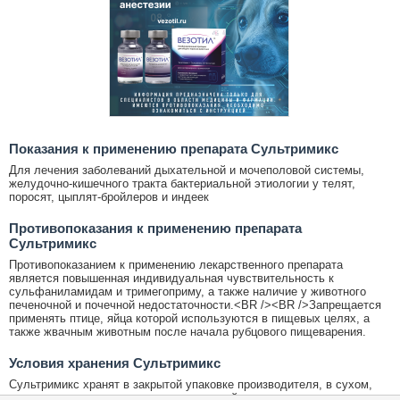
Показания к применению препарата Сультримикс
Для лечения заболеваний дыхательной и мочеполовой системы,
желудочно-кишечного тракта бактериальной этиологии у телят,
поросят, цыплят-бройлеров и индеек
Противопоказания к применению препарата
Сультримикс
Противопоказанием к применению лекарственного препарата
является повышенная индивидуальная чувствительность к
сульфаниламидам и тримегоприму, а также наличие у животного
печеночной и почечной недостаточности.<BR /><BR />Запрещается
применять птице, яйца которой используются в пищевых целях, а
также жвачным животным после начала рубцового пищеварения.
Условия хранения Сультримикс
Сультримикс хранят в закрытой упаковке производителя, в сухом,
защищенном от прямых солнечных лучей месте, отдельно от