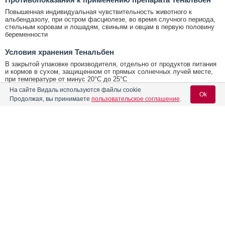
Повышенная индивидуальная чувствительность животного к
альбендазолу, при остром фасциолезе, во время случного периода,
стельным коровам и лошадям, свиньям и овцам в первую половину
беременности
Условия хранения Тенальбен
В закрытой упаковке производителя, отдельно от продуктов питания
и кормов в сухом, защищенном от прямых солнечных лучей месте,
при температуре от минус 20°С до 25°С
На сайте Видаль используются файлы cookie
Ok
Продолжая, вы принимаете
пользовательское соглашение
.
Проверено врачом-экспертом
Баркова Татьяна Викторовна
кандидат медицинских наук, стаж 44 годa
Содержание
Вход для специалистов
E-mail учетной записи Vidal:
Контакты
Лекарственная форма
ОБЩЕСТВО С ОГРАНИЧЕННОЙ
Форма выпуска, состав и упаковка
ОТВЕТСТВЕННОСТЬЮ "НАУЧНО-
Разработчик
ПРОИЗВОДСТВЕННОЕ ПРЕДПРИЯТИЕ "БИО",
Пароль:
107023, Российская Федерация, г. Москва,
Показания к применению препарата
Измайловский Вал ул., д. 30, стр. 6
ОБЩЕСТВО С ОГРАНИЧЕННОЙ
Противопоказания к применению препарата
ОТВЕТСТВЕННОСТЬЮ "НАУЧНО-
Производитель
ПРОИЗВОДСТВЕННОЕ ПРЕДПРИЯТИЕ "БИО",