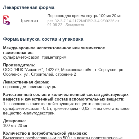
Лекарственная форма
Порошок для приема внутрь 100 мг/ 20 мг
Триметин
рег. 32-3-7.14-2172№ПВР-3-4.9/00226 от
01.08.22
- Бессрочно
Форма выпуска, состав и упаковка
Международное непатентованное или химическое
наименование:
сульфаметоксазол, триметоприм
Производитель:
ООО "НПК "Асконт+", 142279, Московская обл., г. Серпухов, рп.
Оболенск, ул. Строителей, строение 2
Лекарственная форма:
порошок для приема внутрь
Качественный состав и количественный состав действующих
веществ и качественный состав вспомогательных веществ:
1 г порошка в качестве действующих веществ содержит:
сульфаметоксазол - 0,1 г, триметоприм - 0,02 г и вспомогательное
вещество -мальтодекстрин.
Дозировка:
100 мг/ 20 мг
Количество в потребительской упаковке:
Выпускают расфасованным по 500 г в пакеты полиэтиленовые,