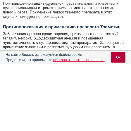
При повышенной индивидуальной чувствительности животных к
сульфаниламидам и триметоприму возможны потеря аппетита,
понос и рвота. Применение лекарственного препарата в этих
случаях немедленно прекращают.
Противопоказания к применению препарата Триметин
Заболевания органов кроветворения, зрительного нерва, острый
гепатит, нефрит, В12-дефицитная анемия и повышенная
чувствительность к сульфаниламидным препаратам. Запрещается
применение животным с развитым рубцовым пищеварением, в
период беременности и лактации, одновременно с
На сайте Видаль используются файлы cookie
парааминобензойной кислотой, прокаином и другими местными
Ok
Продолжая, вы принимаете
пользовательское соглашение
.
анестетиками, а также витаминами группы В.
Условия хранения Триметин
Условия хранения:
Содержание
Вход для специалистов
В закрытой упаковке производителя в защищенном от влаги и
прямых солнечных лучей месте, отдельно от продуктов питания и
E-mail учетной записи Vidal:
кормов, при температуре от 2 °С до 25 °С.
Лекарственная форма
Срок годности Триметин
Форма выпуска, состав и упаковка
Срок годности:
Пароль:
3 года
Показания к применению препарата
Условия отпуска
Побочные эффекты
Без рецепта ветеринарного врача