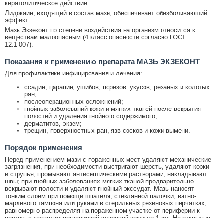
кератолитическое действие.
Лидокаин, входящий в состав мази, обеспечивает обезболивающий
эффект.
Мазь Экзеконт по степени воздействия на организм относится к
веществам малоопасным (4 класс опасности согласно ГОСТ
12.1.007).
Показания к применению препарата МАЗЬ ЭКЗЕКОНТ
Для профилактики инфицирования и лечения:
ссадин, царапин, ушибов, порезов, укусов, резаных и колотых
ран;
послеоперационных осложнений;
гнойных заболеваний кожи и мягких тканей после вскрытия
полостей и удаления гнойного содержимого;
дерматитов, экзем;
трещин, поверхностных ран, язв сосков и кожи вымени.
Порядок применения
Перед применением мази с пораженных мест удаляют механические
загрязнения, при необходимости выстригают шерсть, удаляют корки
и струпья, промывают антисептическими растворами, накладывают
швы; при гнойных заболеваниях мягких тканей предварительно
вскрывают полости и удаляют гнойный экссудат. Мазь наносят
тонким слоем при помощи шпателя, стеклянной палочки, ватно-
марлевого тампона или руками в стерильных резиновых перчатках,
равномерно распределяя на пораженном участке от периферии к
центру, с захватом пограничной здоровой кожи до 1 см. На открытые