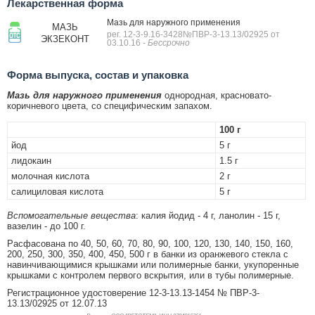
Лекарственная форма
Мазь для наружного применения
МАЗЬ
рег. 12-3-9.16-3428№ПВР-3-13.13/02925 от
ЭКЗЕКОНТ
03.10.16
- Бессрочно
Форма выпуска, состав и упаковка
Мазь для наружного применения
однородная, красновато-
коричневого цвета, со специфическим запахом.
100 г
йод
5 г
лидокаин
1.5 г
молочная кислота
2 г
салициловая кислота
5 г
Вспомогательные вещества
: калия йодид - 4 г, ланолин - 15 г,
вазелин - до 100 г.
Расфасована по 40, 50, 60, 70, 80, 90, 100, 120, 130, 140, 150, 160,
200, 250, 300, 350, 400, 450, 500 г в банки из оранжевого стекла с
навинчивающимися крышками или полимерные банки, укупоренные
крышками с контролем первого вскрытия, или в тубы полимерные.
Регистрационное удостоверение
12-3-13.13-1454 № ПВР-3-
13.13/02925 от 12.07.13