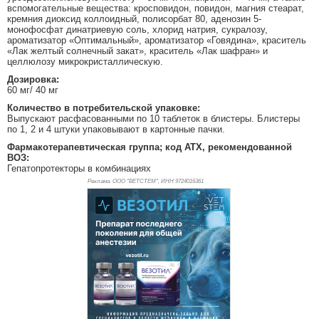
вспомогательные вещества: кросповидон, повидон, магния стеарат,
кремния диоксид коллоидный, полисорбат 80, аденозин 5-
монофосфат динатриевую соль, хлорид натрия, сукралозу,
ароматизатор «Оптимальный», ароматизатор «Говядина», краситель
«Лак желтый солнечный закат», краситель «Лак шафран» и
целлюлозу микрокристаллическую.
Дозировка:
60 мг/ 40 мг
Количество в потребительской упаковке:
Выпускают расфасованными по 10 таблеток в блистеры. Блистеры
по 1, 2 и 4 штуки упаковывают в картонные пачки.
Фармакотерапевтическая группа; код АТХ, рекомендованной
ВОЗ:
Гепатопротекторы в комбинациях
Реклама. ООО "ВЕТСТЕМ", ИНН 972
4016361