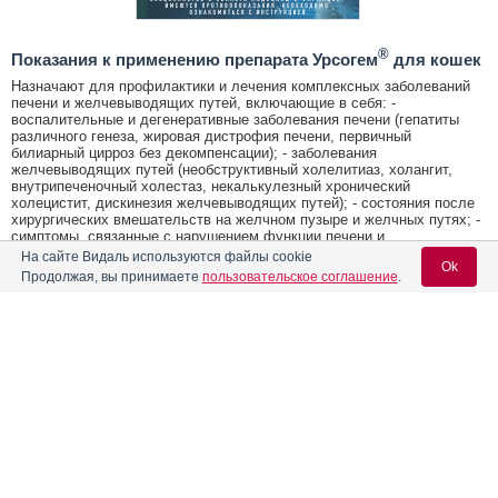
®
Показания к применению препарата Урсогем
для кошек
Назначают для профилактики и лечения комплексных заболеваний
печени и желчевыводящих путей, включающие в себя: -
воспалительные и дегенеративные заболевания печени (гепатиты
различного генеза, жировая дистрофия печени, первичный
билиарный цирроз без декомпенсации); - заболевания
желчевыводящих путей (необструктивный холелитиаз, холангит,
внутрипеченочный холестаз, некалькулезный хронический
холецистит, дискинезия желчевыводящих путей); - состояния после
хирургических вмешательств на желчном пузыре и желчных путях; -
симптомы, связанные с нарушением функции печени и
желчевыводящих путей (снижение аппетита, тошнота, запоры, рвота
На сайте Видаль используются файлы cookie
Ok
на фоне гипосекреции желчи); - гепаторенальный синдром и
Продолжая, вы принимаете
пользовательское соглашение
.
кистозный фиброз (муковисцидоз) в составе комплексной терапии; -
профилактика и снижение негативного влияния гепатотоксичных
веществ.
Содержание
Вход для специалистов
Побочные эффекты
При применении лекарственного препарата в соответствии с
E-mail учетной записи Vidal:
Лекарственная форма
инструкцией побочных явлений и осложнений, как правило, не
наблюдается.
Форма выпуска, состав и упаковка
®
Противопоказания к применению препарата Урсогем
Пароль:
для кошек
Показания к применению препарата