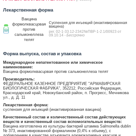
Лекарственная форма
Вакцина
Суспензия для инъекций (инактивированная
формолквасцовая
вакцина)
против
рег. 02-1-33.12-2342№ПВР-1-2.1/00923 от
сальмонеллеза
09.10.14
- Бессрочно
телят
Форма выпуска, состав и упаковка
Международное непатентованное или химическое
наименование:
Вакцина формолквасцовая против сальмонеллеза телят
Производитель:
ФЕДЕРАЛЬНОЕ КАЗЕННОЕ ПРЕДПРИЯТИЕ "АРМАВИРСКАЯ
БИОЛОГИЧЕСКАЯ ФАБРИКА", 352212, Российская Федерация,
Краснодарский край, Новокубанский район, п. Прогресс, Мечникова
ул., д. Д. 11
Лекарственная форма:
суспензия для инъекций (инактивированная вакцина)
Качественный состав и количественный состав действующих
веществ и качественный состав вспомогательных веществ:
Вакцина изготовлена из культуры бактерий штамма Salmonella dublin
№ 373, инактивированной формалином (0,4% к объему), с
добавлением в качестве адъюванта алюмокалиевых квасцов и