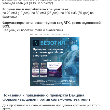
хлорида кальция (0,1% к объему).
Количество в потребительской упаковке:
по 20 см3 (10 доз), по 50 см3 (25 доз), по 100 см3 (50 доз) во
флаконах
Фармакотерапевтическая группа; код АТХ, рекомендованной
ВОЗ:
Вакцины, сыворотки, фаги и анатоксины
Реклама. ООО "ВЕТСТЕМ", ИНН 972
4016361
Показания к применению препарата Вакцина
формолквасцовая против сальмонеллеза телят
Для профилактики сальмонеллеза молодняка крупного рогатого
скота