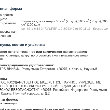
енная форма
а против
диоза
3
3
Эмульсия для инъекций 50 см
(25 доз), 100 см
(50 доз), 200
го рогатого
3
см
(100 доз)
рег. 66-1-6.14-3473№ПВР-1-1.8/02340 от 09.11.16
- Бессрочно
вированная
ионная
уска, состав и упаковка
ное непатентованное или химическое наименование:
тив хламидиоза крупного рогатого скота инактивированная
ая
регистрационного удостоверения:
Б-ВНИВИ», Республика Татарстан, 420075, г. Казань, Научный
ель:
НОЕ ГОСУДАРСТВЕННОЕ БЮДЖЕТНОЕ НАУЧНОЕ УЧРЕЖДЕНИЕ
НЫЙ ЦЕНТР ТОКСИКОЛОГИЧЕСКОЙ, РАДИАЦИОННОЙ И
КОЙ БЕЗОПАСНОСТИ", 420075, Российская Федерация, Республика
. Казань, Научный городок, д. Д.2
ная форма:
я инъекций
ый состав и количественный состав действующих веществ и