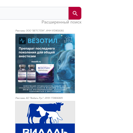
Расширенный поиск
Реклама. ООО "ВЕТСТЕМ", ИНН 972
4016361
Реклама. АО "Видаль Рус", ИНН 772
8043605