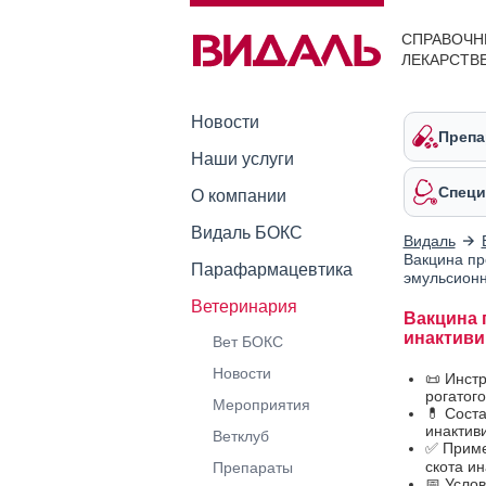
СПРАВОЧН
ЛЕКАРСТВ
Новости
Препа
Наши услуги
Специ
О компании
Видаль БОКС
Видаль
Вакцина пр
Парафармацевтика
эмульсион
Ветеринария
Вакцина 
инактиви
Вет БОКС
Новости
📜 Инст
рогатог
Мероприятия
💊 Сост
инактив
Ветклуб
✅ Приме
скота и
Препараты
📅 Усло