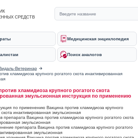
ИК
ЕННЫХ СРЕДСТВ
раты
Медицинская энциклопедия
алистам
Поиск аналогов
Видаль-Ветеринар
отив хламидиоза крупного рогатого скота инактивированная
ная
против хламидиоза крупного рогатого скота
рованная эмульсионная инструкция по применению
рукция по применению Вакцина против хламидиоза крупного
о скота инактивированная эмульсионная
ав препарата Вакцина против хламидиоза крупного рогатого скота
ированная эмульсионная
нение препарата Вакцина против хламидиоза крупного рогатого
нактивированная эмульсионная
вия хранения Вакцина против хламидиоза крупного рогатого скота