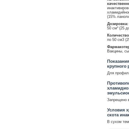
качественн
инактивиров
хламидийног
(15% ланоли
Дозировка:
50 см³ (25 до
Количество
по 50 см3 (2
Фармакотер
Вакцины, сы
Показания
крупного 
Для профила
Противопо
хламидиоз
эмульсио
Запрещено в
Условия х
скота ина
В сухом тем