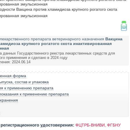
ированная эмульсионная
годности Вакцина против хламидиоза крупного рогатого скота
ированная эмульсионная
лекарственного препарата ветеринарного назначения
Вакцина
амидиоза крупного рогатого скота инактивированная
нная
а данных Государственного реестра лекарственных средств для
ого применения и сделано в 2024 году
ления: 2024.06.14
венная форма
пуска, состав и упаковка
ия к применению препарата
показания к применению препарата
 хранения
ы
регистрационного удостоверения:
ФЦТРБ-ВНИВИ, ФГБНУ