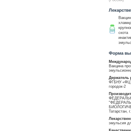
Лекарств
Вакцин
хлами
крупно
скота
инакти
эмульс
Форма вып
Международ
Вакцина про
эмульсионн
Держатель 
ФГБНУ «ФЦТР
городок-2
Производит
ФЕДЕРАЛЬ
"ФЕДЕРАЛЬ
БИОЛОГИЧЕС
Татарстан, г
Лекарствен
эмульсия дл
Качественн