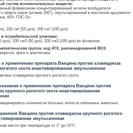
ый состав вспомогательных веществ:
анный формалином концентрированный антиген возбудителя
о аборта коров (штамм 250"), эмульгированный в масляном адъюванте
на, 85% ПЭС-3)=
з), 100 см³ (50 доз), 200 см³ (100 доз)
 в потребительской упаковке:
5 доз), 100 см3 (50 доз), 200 см3 (100 доз) во флаконах
апевтическая группа; код АТХ, рекомендованной ВОЗ:
воротки, фаги и анатоксины
 к применению препарата Вакцина против хламидиоза
рогатого скота инактивированная эмульсионная
ктики хламидиоза крупного рогатого скота
казания к применению препарата Вакцина против
а крупного рогатого скота инактивированная
нная
акцинировать клинически больных и/или ослабленных животных.
ранения Вакцина против хламидиоза крупного рогатого
ктивированная эмульсионная
ном месте при температуре от 2° до 10°С.