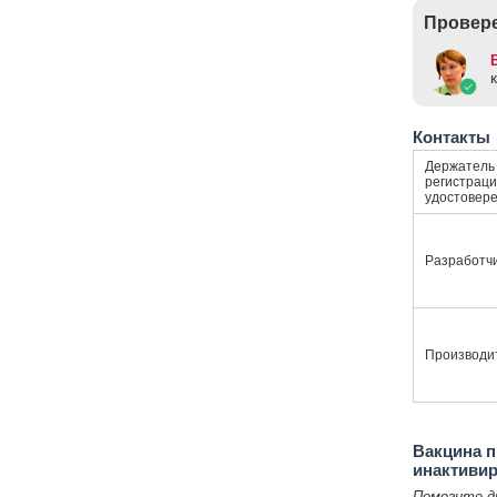
Провере
Контакты
Держатель
регистраци
удостовер
Разработч
Производи
Вакцина п
инактиви
Помогите д