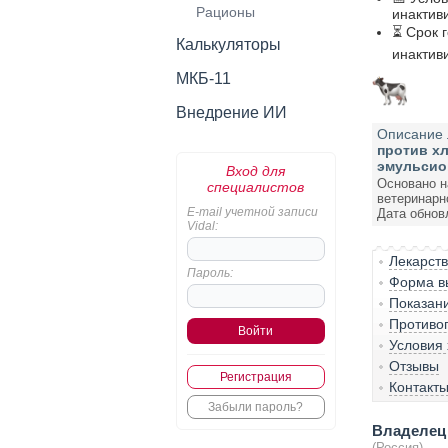
Рационы
инактив
⏳ Срок 
Калькуляторы
инактив
МКБ-11
Внедрение ИИ
Описание 
против хл
эмульсио
Вход для
Основано н
специалистов
ветеринарн
E-mail учетной записи
Дата обнов
Vidal:
Лекарст
Пароль:
Форма вы
Показан
Противо
Условия
Отзывы
Регистрация
Контакт
Забыли пароль?
Владелец 
(Россия)