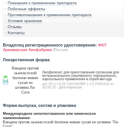
Показания к применению препарата
Побочные эффекты
Противопоказания к применению препарата
Условия хранения
Отзывы
Контакты
Владелец регистрационного удостоверения:
ФКП
Армавирская биофабрика
(Россия)
Лекарственная форма
Вакцина против
Лиофилизат для приготовления суспензии для
ньюкаслской
интраназального (окулярного), перорального,
болезни живая
аэрозольного применения и спрей-метода
сухая из
рег. 02-1-13.25-5341№ПВР-1-13.25/04102 от
штамма Ла-
20.06.25
- Действующее
Сота
Форма выпуска, состав и упаковка
Международное непатентованное или химическое
наименование:
Вакцина против ньюкаслской болезни живая сухая из штамма "Ла-
Сота"