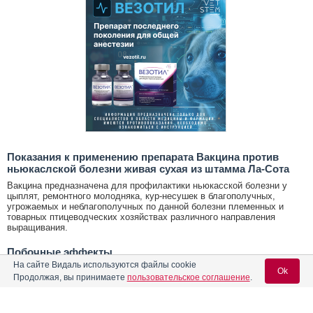
Показания к применению препарата Вакцина против
ньюкаслской болезни живая сухая из штамма Ла-Сота
Вакцина предназначена для профилактики ньюкасской болезни у
цыплят, ремонтного молодняка, кур-несушек в благополучных,
угрожаемых и неблагополучных по данной болезни племенных и
товарных птицеводческих хозяйствах различного направления
выращивания.
Побочные эффекты
На сайте Видаль используются файлы cookie
Запрещено вакцинировать клинически больных и/или ослабленных
Ok
Продолжая, вы принимаете
пользовательское соглашение
.
птиц
Противопоказания к применению препарата Вакцина