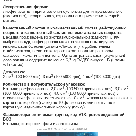
Лекарственная форма:
лиофилизат для приготовления суспензии для интраназального
(окулярного), перорального, аэрозольного применения и спрей-
метода
Качественный состав и количественный состав действующих
веществ и качественный состав вспомогательных веществ:
Вакцина произведена из экстраэмбриональной жидкости СПФ-
эмбрионов кур, инфицированных аттенуированным вирусом
ньюкаслской болезни (штамм «Ла-Сота»), с добавлением
стабилизатора, в состав которого входят водные растворы
сахарозы, желатина и пептона. Одна интраназальная (окулярная)
доза вакцины содержит не менее 6,7 lg ЭИД50 вируса НБ (штамм
«Ла-Сота»).
Дозировка:
3
3
3
2 см
(100-5000 доз), 3 см
(100-5000 доз), 4 см
(100-5000 доз)
Количество в потребительской упаковке:
3
3
Вакцина расфасована по 2,0 см
(100-5000 прививных доз), 3,0 см
3
(100- 5000 прививных доз), 4,0 см
(100-5000 прививных доз) в
3
стеклянные флаконы вместимостью 10 см
. Флаконы упаковывают в
картонные коробки (пачки) по 10 флаконов и/или поштучно в
картонную индивидуальную коробку (пачку).
Фармакотерапевтическая группа; код АТХ, рекомендованной
ВОЗ:
Вакцины, сыворотки, фаги и анатоксины
Реклама. ООО "ВЕТСТЕМ", ИНН 972
4016361