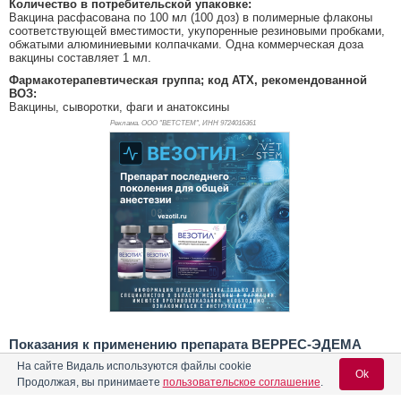
Количество в потребительской упаковке:
Вакцина расфасована по 100 мл (100 доз) в полимерные флаконы
соответствующей вместимости, укупоренные резиновыми пробками,
обжатыми алюминиевыми колпачками. Одна коммерческая доза
вакцины составляет 1 мл.
Фармакотерапевтическая группа; код АТХ, рекомендованной
ВОЗ:
Вакцины, сыворотки, фаги и анатоксины
Реклама. ООО "ВЕТСТЕМ", ИНН 972
4016361
Показания к применению препарата ВЕРРЕС-ЭДЕМА
Вакцина предназначена для иммунизации поросят в ранний
На сайте Видаль используются файлы cookie
Ok
постнатальный период против отечной болезни в неблагополучных
Продолжая, вы принимаете
пользовательское соглашение
.
по данному заболеванию хозяйствах.