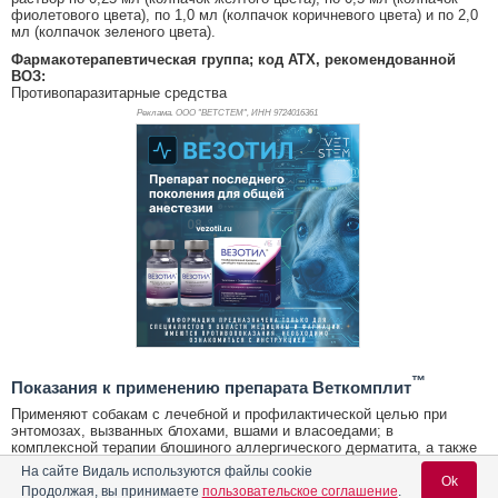
фиолетового цвета), по 1,0 мл (колпачок коричневого цвета) и по 2,0
мл (колпачок зеленого цвета).
Фармакотерапевтическая группа; код АТХ, рекомендованной
ВОЗ:
Противопаразитарные средства
Реклама. ООО "ВЕТСТЕМ", ИНН 972
4016361
™
Показания к применению препарата Веткомплит
Применяют собакам с лечебной и профилактической целью при
энтомозах, вызванных блохами, вшами и власоедами; в
комплексной терапии блошиного аллергического дерматита, а также
для лечения отодектоза, саркоптоза, токсокароза и для
На сайте Видаль используются файлы cookie
профилактики дирофиляриоза.
Ok
Продолжая, вы принимаете
пользовательское соглашение
.