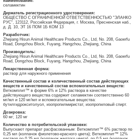
наименование:
селамектин
Держатель регистрационного удостоверения:
ОБЩЕСТВО С ОГРАНИЧЕННОЙ ОТВЕТСТВЕННОСТЬЮ "ЭЛАНКО
РУС", 123112, Российская Федерация, г. Москва, Пресненская наб.,
д. Д. 10, ЭТ 16 ПОМ 1Б КОМ 13
Разработчик:
Zhejiang Hisun Animal Healthcare Products Co., Ltd, No. 208, Gaoerfu
Road, Dongzhou Block, Fuyang, Hangzhou, Zhejiang, China
Производитель:
Zhejiang Hisun Animal Healthcare Products Co., Ltd, No. 208, Gaoerfu
Road, Dongzhou Block, Fuyang, Hangzhou, Zhejiang, China
Лекарственная форма:
раствор для наружного применения
Качественный состав и количественный состав действующих
веществ и качественный состав вспомогательных веществ:
Веткомплит™ в форме 6% и 12% раствора в качестве
действующего вещества содержит селамектин соответственно 60
мг/мл и 120 мг/мл и вспомогательные вещества:
бутилгидрокситолуол, изопропилмиристат, изопропиловый спирт.
Дозировка:
60 мг; 120 мг
Количество в потребительской упаковке:
Выпускают препарат расфасованным: Веткомплит™ 6% раствор по
0,25 мл (колпачок фиолетово-красного цвета); Веткомплит™ 12%
раствор по 0,25 мл (колпачок желтого цвета), по 0,5 мл (колпачок