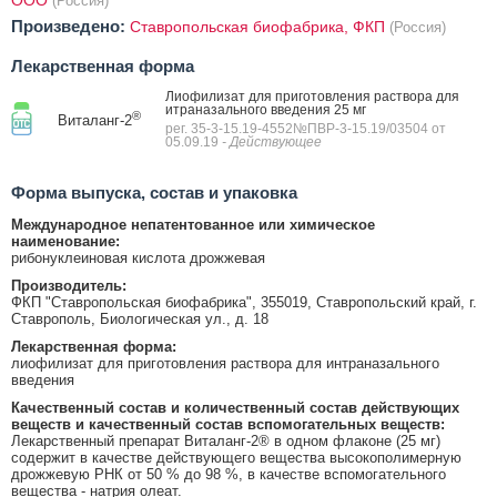
ООО
(Россия)
Произведено:
Ставропольская биофабрика, ФКП
(Россия)
Лекарственная форма
Лиофилизат для приготовления раствора для
итраназального введения 25 мг
®
Виталанг-2
рег. 35-3-15.19-4552№ПВР-3-15.19/03504 от
05.09.19
- Действующее
Форма выпуска, состав и упаковка
Международное непатентованное или химическое
наименование:
рибонуклеиновая кислота дрожжевая
Производитель:
ФКП "Ставропольская биофабрика", 355019, Ставропольский край, г.
Ставрополь, Биологическая ул., д. 18
Лекарственная форма:
лиофилизат для приготовления раствора для интраназального
введения
Качественный состав и количественный состав действующих
веществ и качественный состав вспомогательных веществ:
Лекарственный препарат Виталанг-2® в одном флаконе (25 мг)
содержит в качестве действующего вещества высокополимерную
дрожжевую РНК от 50 % до 98 %, в качестве вспомогательного
вещества - натрия олеат.