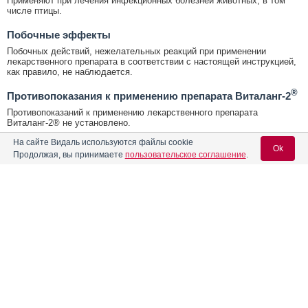
Применяют при лечения инфекционных болезней животных, в том
числе птицы.
Побочные эффекты
Побочных действий, нежелательных реакций при применении
лекарственного препарата в соответствии с настоящей инструкцией,
как правило, не наблюдается.
®
Противопоказания к применению препарата Виталанг-2
Противопоказаний к применению лекарственного препарата
Виталанг-2® не установлено.
На сайте Видаль используются файлы cookie
®
Условия хранения Виталанг-2
Ok
Продолжая, вы принимаете
пользовательское соглашение
.
Условия хранения:
Хранят в закрытой упаковке производителя в защищенном от света
месте, отдельно от продуктов питания и кормов, при температуре не
выше 25 °С.
Содержание
Вход для специалистов
®
Срок годности Виталанг-2
E-mail учетной записи Vidal:
Лекарственная форма
Срок годности:
Срок годности лекарственного препарата - 3 года с даты
производства при соблюдении условий хранения и транспортировки.
Форма выпуска, состав и упаковка
После первого вскрытия первичной упаковки лекарственный
Пароль:
препарат хранению не подлежит.
Показания к применению препарата
Условия отпуска