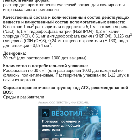
Лекарственная форма:
раствор для приготовления суспензий вакцин для окулярного и
интраназального применения
Качественный состав и количественный состав действующих
веществ и качественный состав вспомогательных веществ:
3
В составе 1 см
растворителя содержится 5,1 мг натрия хлорида
(NaCl), 6,1 мг гидрофосфата натрия (Na2HPO4), 0,2 мг калия
3
хлорида (KCI), 0,61 мг дигидрофосфата калия (КН2РО4), 0,126 см
глицерина (С3Н (ОН)3), 0,24 мг пищевого красителя (Е-133), вода
3
для инъекций - 0,874 см
.
Дозировка:
3
30 см
(для растворения 1000 доз вакцины)
Количество в потребительской упаковке:
3
Расфасован по 30 см
(для растворения 1000 доз вакцины) во
флаконы полиэтиленовые. Растворитель упакован по 1-12 штук в
пачки из картона.
Фармакотерапевтическая группа; код АТХ, рекомендованной
ВОЗ:
Среды и разбавители
Реклама. ООО "ВЕТСТЕМ", ИНН 972
4016361