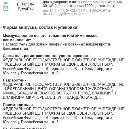
для окулярного и интраназального применения
ВНИИЗЖ-
3
30 см
(для растворения 1000 доз вакцины)
ГуттаВак
рег. 12-1-4.26-5443№ПВР-1-4.26/04167 от
06.03.26
- Действующее
Форма выпуска, состав и упаковка
Международное непатентованное или химическое
наименование:
Растворитель для живых лиофилизированных вакцин против
болезней птиц.
Держатель регистрационного удостоверения:
ФЕДЕРАЛЬНОЕ ГОСУДАРСТВЕННОЕ БЮДЖЕТНОЕ УЧРЕЖДЕНИЕ
"ФЕДЕРАЛЬНЫЙ ЦЕНТР ОХРАНЫ ЗДОРОВЬЯ ЖИВОТНЫХ",
Российская Федерация, Владимирская обл., г. Владимир, мкр.
Юрьевец, Гвардейская ул., д. 6
Разработчик:
ФЕДЕРАЛЬНОЕ ГОСУДАРСТВЕННОЕ БЮДЖЕТНОЕ УЧРЕЖДЕНИЕ
"ФЕДЕРАЛЬНЫЙ ЦЕНТР ОХРАНЫ ЗДОРОВЬЯ ЖИВОТНЫХ",
600901, ВЛАДИМИРСКАЯ ОБЛАСТЬ, Г.О. ГОРОД ВЛАДИМИР, Г.
ВЛАДИМИР, МКР. ЮРЬЕВЕЦ, УЛ. ГВАРДЕЙСКАЯ, Д. 6
Производитель:
ФЕДЕРАЛЬНОЕ ГОСУДАРСТВЕННОЕ БЮДЖЕТНОЕ УЧРЕЖДЕНИЕ
"ФЕДЕРАЛЬНЫЙ ЦЕНТР ОХРАНЫ ЗДОРОВЬЯ ЖИВОТНЫХ",
Российская Федерация, Владимирская обл., г. Владимир, мкр.
Юрьевец, Гвардейская ул., д. 6