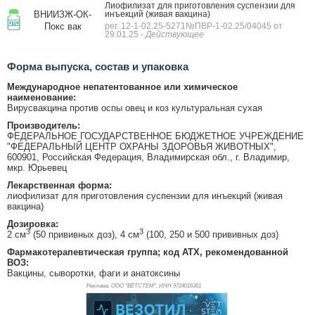
Лиофилизат для приготовления суспензии для
ВНИИЗЖ-ОК-
инъекций (живая вакцина)
Покс вак
рег. 12-1-02.25-5271№ПВР-1-02.25/04045 от
29.01.25
- Действующее
Форма выпуска, состав и упаковка
Международное непатентованное или химическое
наименование:
Вирусвакцина против оспы овец и коз культуральная сухая
Производитель:
ФЕДЕРАЛЬНОЕ ГОСУДАРСТВЕННОЕ БЮДЖЕТНОЕ УЧРЕЖДЕНИЕ
"ФЕДЕРАЛЬНЫЙ ЦЕНТР ОХРАНЫ ЗДОРОВЬЯ ЖИВОТНЫХ",
600901, Российская Федерация, Владимирская обл., г. Владимир,
мкр. Юрьевец
Лекарственная форма:
лиофилизат для приготовления суспензии для инъекций (живая
вакцина)
Дозировка:
3
3
2 см
(50 прививных доз), 4 см
(100, 250 и 500 прививных доз)
Фармакотерапевтическая группа; код АТХ, рекомендованной
ВОЗ:
Вакцины, сыворотки, фаги и анатоксины
Реклама. ООО "ВЕТСТЕМ", ИНН 972
4016361