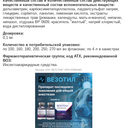
Качественный состав и количественный состав действующих
веществ и качественный состав вспомогательных веществ:
дельтаметрин; карбоксиметилцеллюлоза, лаурилсульфат натрия,
глицерин, сорбитол, ланолин, лимонная кислота, экстракты
лекарственных трав (ромашки, календулы, мать-и-мачехи), нипагин,
нипазол, отдушка ВР 0609, краситель "желтый", натрий хлористый,
вода дистиллированная
Дозировка:
0,1 мг
Количество в потребительской упаковке:
по 100, 160, 180, 200, 250, 270 мл во флаконах; по 4 л в канистрах
Фармакотерапевтическая группа; код АТХ, рекомендованной
ВОЗ:
Инсектоакарицидные средства
Реклама. ООО "ВЕТСТЕМ", ИНН 972
4016361