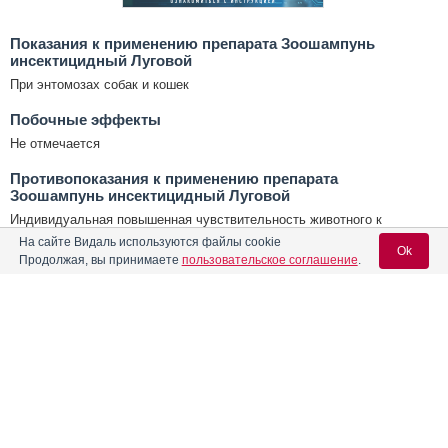
Показания к применению препарата Зоошампунь
инсектицидный Луговой
При энтомозах собак и кошек
Побочные эффекты
Не отмечается
Противопоказания к применению препарата
Зоошампунь инсектицидный Луговой
Индивидуальная повышенная чувствительность животного к
компонентам препарата;не подлежат обработке больные
На сайте Видаль используются файлы cookie
инфекционными болезнями и выздоравливающие животные,
Ok
Продолжая, вы принимаете
пользовательское соглашение
.
кормящие самки, а также щенки и котята моложе 12-недельного
возраста
Условия хранения Зоошампунь инсектицидный Луговой
Содержание
Вход для специалистов
Условия хранения:
В защищенном от света и влаги месте, отдельно от пищевых
E-mail учетной записи Vidal:
Лекарственная форма
продуктов и кормов, при температуре от 0 °С до 25 °С
Срок годности Зоошампунь инсектицидный Луговой
Форма выпуска, состав и упаковка
Срок годности:
Пароль:
18 месяцев
Показания к применению препарата