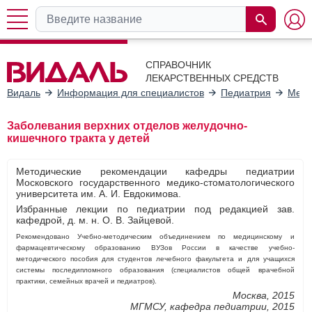
СПРАВОЧНИК
ЛЕКАРСТВЕННЫХ СРЕДСТВ
Видаль
Информация для специалистов
Педиатрия
Мето
Заболевания верхних отделов желудочно-
кишечного тракта у детей
Методические рекомендации кафедры педиатрии
Московского государственного медико-стоматологического
университета им. А. И. Евдокимова.
Избранные лекции по педиатрии под редакцией зав.
кафедрой, д. м. н. О. В. Зайцевой.
Рекомендовано Учебно-методическим объединением по медицинскому и
фармацевтическому образованию ВУЗов России в качестве учебно-
методического пособия для студентов лечебного факультета и для учащихся
системы последипломного образования (специалистов общей врачебной
практики, семейных врачей и педиатров).
Москва, 2015
МГМСУ, кафедра педиатрии, 2015