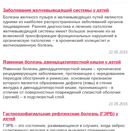
Заболевания желчевыводящей системы у детей
Болезни желчного пузыря и желчевыводящих путей являются
одними из наиболее распространенных заболеваний органов
пищеварения. Ранняя диагностика и лечение патологии
желчевыводящей системы имеет большое значение из-за
возможной трансформации функциональных нарушений в
органическую патологию – в хронический холецистит и
желчнокаменную болезнь.
21.05.2015
Язвенная болезнь двенадцатиперстной кишки у детей
Язвенная болезнь двенадцатиперстной кишки – хроническое
рецидивирующее заболевание, протекающее с чередованием
периодов обострения и ремиссии, основным признаком
которого является образование дефекта (язвы) в стенке
желудка и двенадцатиперстной кишки, проникающего - в
отличие от поверхностных повреждений слизистой оболочки
(эрозий) – в подслизистый слой.
21.05.2015
Гастроэзофагиальная рефлюксная болезнь (ГЭРБ) у
детей
ГЭРБ – это состояние, развивающееся в случаях, когда заброс
содержимого желудка в пищевод вызывает причиняющие