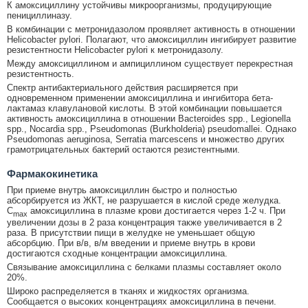
К амоксициллину устойчивы микроорганизмы, продуцирующие
пенициллиназу.
В комбинации с метронидазолом проявляет активность в отношении
Helicobacter pylori. Полагают, что амоксициллин ингибирует развитие
резистентности Helicobacter pylori к метронидазолу.
Между амоксициллином и ампициллином существует перекрестная
резистентность.
Спектр антибактериального действия расширяется при
одновременном применении амоксициллина и ингибитора бета-
лактамаз клавулановой кислоты. В этой комбинации повышается
активность амоксициллина в отношении Bacteroides spp., Legionella
spp., Nocardia spp., Pseudomonas (Burkholderia) pseudomallei. Однако
Pseudomonas aeruginosa, Serratia marcescens и множество других
грамотрицательных бактерий остаются резистентными.
Фармакокинетика
При приеме внутрь амоксициллин быстро и полностью
абсорбируется из ЖКТ, не разрушается в кислой среде желудка.
C
амоксициллина в плазме крови достигается через 1-2 ч. При
max
увеличении дозы в 2 раза концентрация также увеличивается в 2
раза. В присутствии пищи в желудке не уменьшает общую
абсорбцию. При в/в, в/м введении и приеме внутрь в крови
достигаются сходные концентрации амоксициллина.
Связывание амоксициллина с белками плазмы составляет около
20%.
Широко распределяется в тканях и жидкостях организма.
Сообщается о высоких концентрациях амоксициллина в печени.