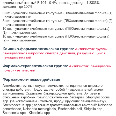
хинолиновый желтый Е 104 - 0.4%, титана диоксид - 1.3333%,
желатин - до 100%.
8 шт. - упаковки ячейковые контурные (ПВХ/алюминиевая фольга) (1)
- пачки картонные.
8 шт. - упаковки ячейковые контурные (ПВХ/алюминиевая фольга) (2)
- пачки картонные.
10 шт. - упаковки ячейковые контурные (ПВХ/алюминиевая фольга)
(1) - пачки картонные.
10 шт. - упаковки ячейковые контурные (ПВХ/алюминиевая фольга)
(2) - пачки картонные.
Клинико-фармакологическая группа:
Антибиотик группы
пенициллинов широкого спектра действия, разрушающийся
пенициллиназой
Фармако-терапевтическая группа:
Антибиотик, пенициллин
полусинтетический
Фармакологическое действие
Антибиотик группы полусинтетических пенициллинов широкого
спектра действия. Представляет собой 4-гидроксильный аналог
ампициллина. Оказывает бактерицидное действие. Активен в
отношении аэробных грамположительных бактерий: Staphylococcus
spp. (за исключением штаммов, продуцирующих пенициллиназу),
Streptococcus spp.; аэробных грамотрицательных бактерий: Neisseria
gonorrhoeae, Neisseria meningitidis, Escherichia coli, Shigella spp.,
Salmonella spp., Klebsiella spp.