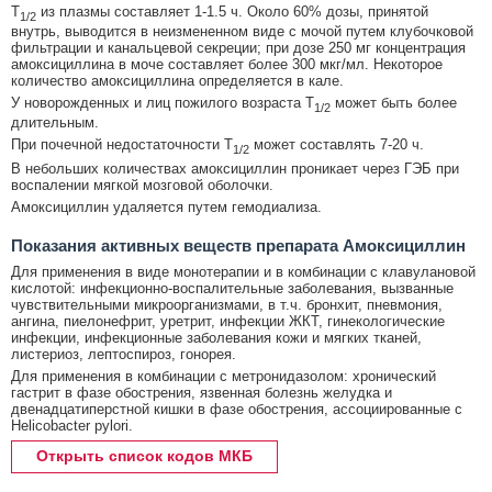
T
из плазмы составляет 1-1.5 ч. Около 60% дозы, принятой
1/2
внутрь, выводится в неизмененном виде с мочой путем клубочковой
фильтрации и канальцевой секреции; при дозе 250 мг концентрация
амоксициллина в моче составляет более 300 мкг/мл. Некоторое
количество амоксициллина определяется в кале.
У новорожденных и лиц пожилого возраста T
может быть более
1/2
длительным.
При почечной недостаточности T
может составлять 7-20 ч.
1/2
В небольших количествах амоксициллин проникает через ГЭБ при
воспалении мягкой мозговой оболочки.
Амоксициллин удаляется путем гемодиализа.
Показания активных веществ препарата Амоксициллин
Для применения в виде монотерапии и в комбинации с клавулановой
кислотой: инфекционно-воспалительные заболевания, вызванные
чувствительными микроорганизмами, в т.ч. бронхит, пневмония,
ангина, пиелонефрит, уретрит, инфекции ЖКТ, гинекологические
инфекции, инфекционные заболевания кожи и мягких тканей,
листериоз, лептоспироз, гонорея.
Для применения в комбинации с метронидазолом: хронический
гастрит в фазе обострения, язвенная болезнь желудка и
двенадцатиперстной кишки в фазе обострения, ассоциированные с
Helicobacter pylori.
Открыть список кодов МКБ