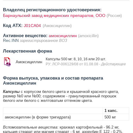
Владелец регистрационного удостоверения:
Барнаульский завод медицинских препаратов, ООО
(Россия)
Код ATX:
J01CA04
(Амоксициллин)
Активное вещество:
амоксициллин
(amoxicillin)
Rec.INN
зарегистрированное ВОЗ
Лекарственная форма
Капсулы 500 мг: 8, 10, 16 или 20 шт.
Амоксициллин
РУ: ЛСР-006129/08 от 01.08.08
- Действующее
Форма выпуска, упаковка и состав препарата
Амоксициллин
Капсулы
с корпусом белого цвета и крышечкой красного цвета,
размер №0 или №00; содержимое - гранулированный порошок
белого или белого с желтоватым оттенком цвета.
1 капс.
амоксициллин (в форме тригидрата)
500 мг
Вспомогательные вещества
: крахмал картофельный - 96.2 мг,
кальция стеарат или магния стеарат - 6 мг, азорубин Е 122 - 0.2%,