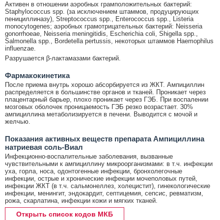
Активен в отношении аэробных грамположительных бактерий:
Staphylococcus spp. (за исключением штаммов, продуцирующих
пенициллиназу), Streptococcus spp., Enterococcus spp., Listeria
monocytogenes; аэробных грамотрицательных бактерий: Neisseria
gonorrhoeae, Neisseria meningitidis, Escherichia coli, Shigella spp.,
Salmonella spp., Bordetella pertussis, некоторых штаммов Haemophilus
influenzae.
Разрушается β-лактамазами бактерий.
Фармакокинетика
После приема внутрь хорошо абсорбируется из ЖКТ. Ампициллин
распределяется в большинстве органов и тканей. Проникает через
плацентарный барьер, плохо проникает через ГЭБ. При воспалении
мозговых оболочек проницаемость ГЭБ резко возрастает. 30%
ампициллина метаболизируется в печени. Выводится с мочой и
желчью.
Показания активных веществ препарата Ампициллина
натриевая соль-Виал
Инфекционно-воспалительные заболевания, вызванные
чувствительными к ампициллину микроорганизмами: в т.ч. инфекции
уха, горла, носа, одонтогенные инфекции, бронхолегочные
инфекции, острые и хронические инфекции мочеполовых путей,
инфекции ЖКТ (в т.ч. сальмонеллез, холецистит), гинекологические
инфекции, менингит, эндокардит, септицемия, сепсис, ревматизм,
рожа, скарлатина, инфекции кожи и мягких тканей.
Открыть список кодов МКБ