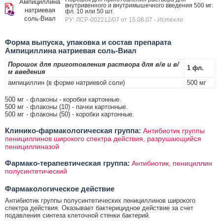
Ампициллина
внутривенного и внутримышечного введения 500 мг:
натриевая
фл. 10 или 50 шт.
соль-Виал
РУ: ЛСР-002212/07 от 15.08.07
- Истекло
Форма выпуска, упаковка и состав препарата
Ампициллина натриевая соль-Виал
Порошок для приготовления раствора для в/в и в/
1 фл.
м введения
ампициллин (в форме натриевой соли)
500 мг
500 мг - флаконы - коробки картонные.
500 мг - флаконы (10) - пачки картонные.
500 мг - флаконы (50) - коробки картонные.
Клинико-фармакологическая группа:
Антибиотик группы
пенициллинов широкого спектра действия, разрушающийся
пенициллиназой
Фармако-терапевтическая группа:
Антибиотик, пенициллин
полусинтетический
Фармакологическое действие
Антибиотик группы полусинтетических пенициллинов широкого
спектра действия. Оказывает бактерицидное действие за счет
подавления синтеза клеточной стенки бактерий.