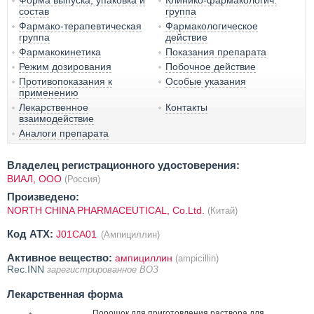
состав
группа
Фармако-терапевтическая
Фармакологическое
группа
действие
Фармакокинетика
Показания препарата
Режим дозирования
Побочное действие
Противопоказания к
Особые указания
применению
Лекарственное
Контакты
взаимодействие
Аналоги препарата
Владелец регистрационного удостоверения:
ВИАЛ, ООО
(Россия)
Произведено:
NORTH CHINA PHARMACEUTICAL, Co.Ltd.
(Китай)
Код ATX:
J01CA01
(Ампициллин)
Активное вещество:
ампициллин
(ampicillin)
Rec.INN
зарегистрированное ВОЗ
Лекарственная форма
Порошок для приготовления раствора для