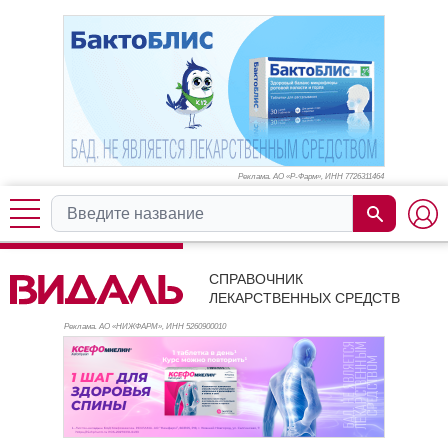
Реклама. АО «Р-Фарм», ИНН 772
6311464
СПРАВОЧНИК
ЛЕКАРСТВЕННЫХ СРЕДСТВ
Реклама. АО «НИЖФАРМ», ИНН 526
0900010