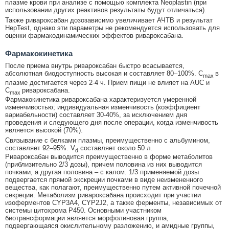
плазме крови при анализе с помощью комплекта Neoplastin (при
использовании других реактивов результаты будут отличаться).
Также ривароксабан дозозависимо увеличивает АЧТВ и результат
HepTest, однако эти параметры не рекомендуется использовать для
оценки фармакодинамических эффектов ривароксабана.
Фармакокинетика
После приема внутрь ривароксабан быстро всасывается,
абсолютная биодоступность высокая и составляет 80–100%. C
в
max
плазме достигается через 2-4 ч. Прием пищи не влияет на AUC и
C
ривароксабана.
max
Фармакокинетика ривароксабана характеризуется умеренной
изменчивостью; индивидуальная изменчивость (коэффициент
вариабельности) составляет 30-40%, за исключением дня
проведения и следующего дня после операции, когда изменчивость
является высокой (70%).
Связывание с белками плазмы, преимущественно с альбумином,
составляет 92–95%. V
составляет около 50 л.
d
Ривароксабан выводится преимущественно в форме метаболитов
(приблизительно 2/3 дозы), причем половина из них выводится
почками, а другая половина – с калом. 1/3 применяемой дозы
подвергается прямой экскреции почками в виде неизмененного
вещества, как полагают, преимущественно путем активной почечной
секреции. Метаболизм ривароксабана происходит при участии
изоферментов CYP3A4, CYP2J2, а также ферменты, независимых от
системы цитохрома Р450. Основными участником
биотрансформации является морфолиновая группа,
подвергающаяся окислительному разложению, и амидные группы,