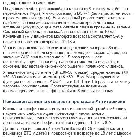
подвергающиеся гидролизу.
По данным in vitro, ривароксабан является субстратом для белков-
переносчиков Р-gp (Р-гликопротеина) и BCR-P (белка резистентности
к раку молочной железы). Неизмененный ривароксабан является
наиболее значимым соединением в плазме крови человека,
активные циркулирующие метаболиты в плазме крови не выявлены.
Системный клиренс ривароксабана составляет около 10 л/ч.
Конечный T
у пациентов молодого возраста составляет 5-9, у
1/2
пациентов пожилого возраста - 11-13 ч.
У пациентов пожилого возраста концентрации ривароксабана в
плазме крови выше, чем у пациентов молодого возраста, среднее
значение AUC приблизительно в 1.5 раза превышает
соответствующие значения у пациентов молодого возраста, в
основном вследствие сниженного общего и почечного клиренса.
У пациентов лиц с легким (КК ≤80–50 мл/мин), среднетяжелым (КК
≤50–30 мл/мин) или тяжелым (КК ≤30–15 мл/мин) нарушением
функции почек значения AUC были в 1.4, 1.5 и 1.6 раза выше, чем у
здоровых добровольцев. Соответствующее повышение
фармакодинамического эффекта было более выраженным.
Показания активных веществ препарата Антитромикс
Взрослым: профилактика инсульта и системной тромбоэмболии у
пациентов с фибрилляцией предсердий неклапанного
происхождения; лечение тромбоза глубоких вен и тромбоэмболии
легочной артерии и профилактика рецидивов ТГВ и ТЭЛА.
Детям: лечение венозной тромбоэмболии (ВТЭ) и профилактика
рецидивов ВТЭ у детей и подростков в возрасте до 18 лет с массой