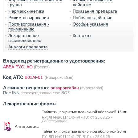
группа
действие
Фармакокинетика
Показания препарата
Режим дозирования
Побочное действие
Противопоказания к
Особые указания
применению
Лекарственное
Контакты
взаимодействие
Аналоги препарата
Владелец регистрационного удостоверения:
АВВА РУС, АО
(Россия)
Код ATX:
B01AF01
(Ривароксабан)
Активное вещество:
ривароксабан
(rivaroxaban)
Rec.INN
зарегистрированное ВОЗ
Лекарственные формы
Таблетки, покрытые пленочной оболочкой 15 мг
РУ: ЛП-№(011414)-(РГ-RU) от 25.08.25
-
Действующее
Антитромикс
Таблетки, покрытые пленочной оболочкой 20 мг
РУ: ЛП-№(011414)-(РГ-RU) от 25.08.25
-