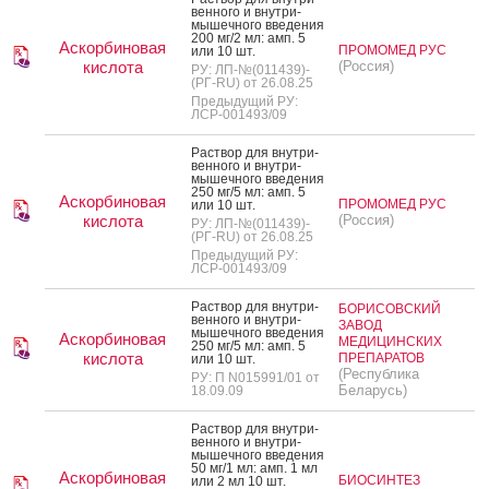
вен­но­го и внут­ри­
мышеч­но­го вве­дения
200 мг/2 мл: амп. 5
Аскорбиновая
ПРОМОМЕД РУС
или 10 шт.
кислота
(Россия)
РУ: ЛП-№(011439)-
(РГ-RU) от 26.08.25
Предыдущий РУ:
ЛСР-001493/09
Рас­твор для внут­ри­
вен­но­го и внут­ри­
мышеч­но­го вве­дения
250 мг/5 мл: амп. 5
Аскорбиновая
ПРОМОМЕД РУС
или 10 шт.
кислота
(Россия)
РУ: ЛП-№(011439)-
(РГ-RU) от 26.08.25
Предыдущий РУ:
ЛСР-001493/09
Рас­твор для внут­ри­
БОРИСОВСКИЙ
вен­но­го и внут­ри­
ЗАВОД
мышеч­но­го вве­дения
Аскорбиновая
МЕДИЦИНСКИХ
250 мг/5 мл: амп. 5
кислота
ПРЕПАРАТОВ
или 10 шт.
(Республика
РУ: П N015991/01 от
Беларусь)
18.09.09
Рас­твор для внут­ри­
вен­но­го и внут­ри­
мышеч­но­го вве­дения
50 мг/1 мл: амп. 1 мл
Аскорбиновая
БИОСИНТЕЗ
или 2 мл 10 шт.