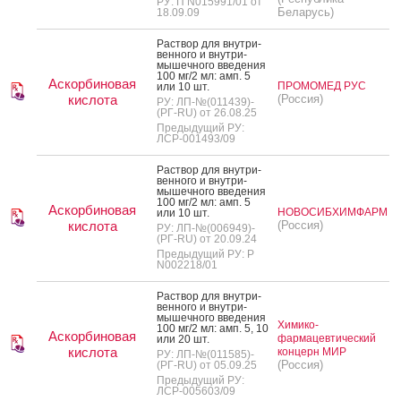
РУ: П N015991/01 от
Беларусь)
18.09.09
Рас­твор для внут­ри­
вен­но­го и внут­ри­
мышеч­но­го вве­дения
100 мг/2 мл: амп. 5
Аскорбиновая
ПРОМОМЕД РУС
или 10 шт.
кислота
(Россия)
РУ: ЛП-№(011439)-
(РГ-RU) от 26.08.25
Предыдущий РУ:
ЛСР-001493/09
Рас­твор для внут­ри­
вен­но­го и внут­ри­
мышеч­но­го вве­дения
100 мг/2 мл: амп. 5
Аскорбиновая
НОВОСИБХИМФАРМ
или 10 шт.
кислота
(Россия)
РУ: ЛП-№(006949)-
(РГ-RU) от 20.09.24
Предыдущий РУ: Р
N002218/01
Рас­твор для внут­ри­
вен­но­го и внут­ри­
мышеч­но­го вве­дения
Химико-
100 мг/2 мл: амп. 5, 10
Аскорбиновая
фармацевтический
или 20 шт.
кислота
концерн МИР
РУ: ЛП-№(011585)-
(Россия)
(РГ-RU) от 05.09.25
Предыдущий РУ:
ЛСР-005603/09