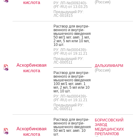
кислота
(Россия)
РУ: ЛП-№(009240)-
(РГ-RU) от 13.03.25
Предыдущий РУ:
ЛС-001815
Рас­твор для внут­ри­
вен­но­го и внут­ри­
мышеч­но­го вве­дения
50 мг/1 мл: амп. 1 мл,
2 мл, 5 мл или 10 мл,
10 шт.
РУ: ЛП-№(000439)-
(РГ-RU) от 19.11.21
Предыдущий РУ:
ЛС-000511
Аскорбиновая
ДАЛЬХИМФАРМ
кислота
(Россия)
Рас­твор для внут­ри­
вен­но­го и внут­ри­
мышеч­но­го вве­дения
100 мг/1 мл: амп. 1
мл, 2 мл, 5 мл или 10
мл, 10 шт.
РУ: ЛП-№(000439)-
(РГ-RU) от 19.11.21
Предыдущий РУ:
ЛС-000511
Рас­твор для внут­ри­
БОРИСОВСКИЙ
вен­но­го и внут­ри­
ЗАВОД
мышеч­но­го вве­дения
Аскорбиновая
МЕДИЦИНСКИХ
50 мг/1 мл: амп. 10
кислота
ПРЕПАРАТОВ
шт.