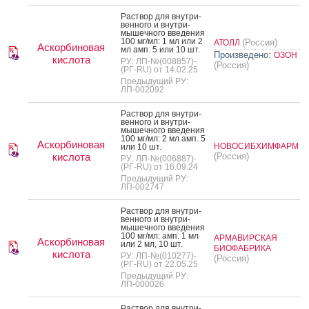
Рас­твор для внут­ри­
вен­но­го и внут­ри­
мышеч­но­го вве­дения
100 мг/мл: 1 мл или 2
(Россия)
АТОЛЛ
Аскорбиновая
мл амп. 5 или 10 шт.
Произведено:
ОЗОН
кислота
РУ: ЛП-№(008857)-
(Россия)
(РГ-RU) от 14.02.25
Предыдущий РУ:
ЛП-002092
Рас­твор для внут­ри­
вен­но­го и внут­ри­
мышеч­но­го вве­дения
100 мг/мл: 2 мл амп. 5
Аскорбиновая
НОВОСИБХИМФАРМ
или 10 шт.
кислота
(Россия)
РУ: ЛП-№(006887)-
(РГ-RU) от 16.09.24
Предыдущий РУ:
ЛП-002747
Рас­твор для внут­ри­
вен­но­го и внут­ри­
мышеч­но­го вве­дения
100 мг/мл: амп. 1 мл
АРМАВИРСКАЯ
Аскорбиновая
или 2 мл, 10 шт.
БИОФАБРИКА
кислота
РУ: ЛП-№(010277)-
(Россия)
(РГ-RU) от 22.05.25
Предыдущий РУ:
ЛП-000026
Рас­твор для внут­ри­