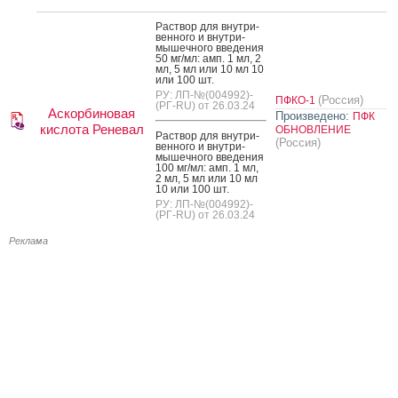
Рас­твор для внут­ри­
вен­но­го и внут­ри­
мышеч­но­го вве­дения
50 мг/мл: амп. 1 мл, 2
мл, 5 мл или 10 мл 10
или 100 шт.
РУ: ЛП-№(004992)-
(Россия)
ПФКО-1
(РГ-RU) от 26.03.24
Аскорбиновая
Произведено:
ПФК
кислота Реневал
ОБНОВЛЕНИЕ
Рас­твор для внут­ри­
(Россия)
вен­но­го и внут­ри­
мышеч­но­го вве­дения
100 мг/мл: амп. 1 мл,
2 мл, 5 мл или 10 мл
10 или 100 шт.
РУ: ЛП-№(004992)-
(РГ-RU) от 26.03.24
Реклама