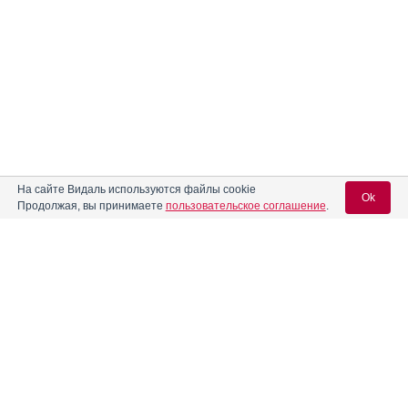
На сайте Видаль используются файлы cookie
Ok
Продолжая, вы принимаете
пользовательское соглашение
.
Вход для специалистов
E-mail учетной записи Vidal:
Пароль: