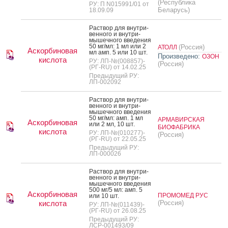
(Республика
РУ: П N015991/01 от
Беларусь)
18.09.09
Рас­твор для внут­ри­
вен­но­го и внут­ри­
мышеч­но­го вве­дения
50 мг/мл: 1 мл или 2
(Россия)
АТОЛЛ
Аскорбиновая
мл амп. 5 или 10 шт.
Произведено:
ОЗОН
кислота
РУ: ЛП-№(008857)-
(Россия)
(РГ-RU) от 14.02.25
Предыдущий РУ:
ЛП-002092
Рас­твор для внут­ри­
вен­но­го и внут­ри­
мышеч­но­го вве­дения
50 мг/мл: амп. 1 мл
АРМАВИРСКАЯ
Аскорбиновая
или 2 мл, 10 шт.
БИОФАБРИКА
кислота
РУ: ЛП-№(010277)-
(Россия)
(РГ-RU) от 22.05.25
Предыдущий РУ:
ЛП-000026
Рас­твор для внут­ри­
вен­но­го и внут­ри­
мышеч­но­го вве­дения
500 мг/5 мл: амп. 5
Аскорбиновая
ПРОМОМЕД РУС
или 10 шт.
кислота
(Россия)
РУ: ЛП-№(011439)-
(РГ-RU) от 26.08.25
Предыдущий РУ:
ЛСР-001493/09