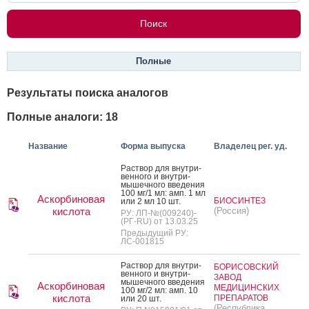
Полные
Результаты поиска аналогов
Полные аналоги: 18
Название
Форма выпуска
Владелец рег. уд.
Рас­твор для внут­ри­
вен­но­го и внут­ри­
мышеч­но­го вве­дения
100 мг/1 мл: амп. 1 мл
Аскорбиновая
БИОСИНТЕЗ
или 2 мл 10 шт.
кислота
(Россия)
РУ: ЛП-№(009240)-
(РГ-RU) от 13.03.25
Предыдущий РУ:
ЛС-001815
Рас­твор для внут­ри­
БОРИСОВСКИЙ
вен­но­го и внут­ри­
ЗАВОД
мышеч­но­го вве­дения
Аскорбиновая
МЕДИЦИНСКИХ
100 мг/2 мл: амп. 10
кислота
ПРЕПАРАТОВ
или 20 шт.
(Республика