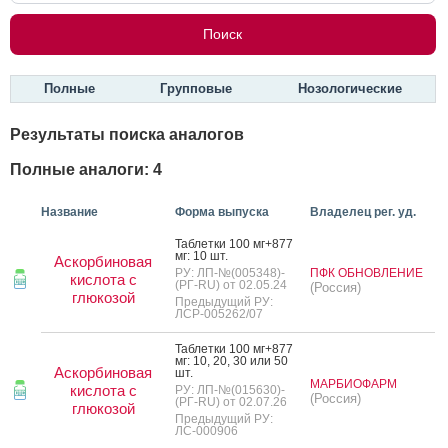
Полные
Групповые
Нозологические
Результаты поиска аналогов
Полные аналоги: 4
Название
Форма выпуска
Владелец рег. уд.
Таб­летки 100 мг+877
мг: 10 шт.
Аскорбиновая
РУ: ЛП-№(005348)-
ПФК ОБНОВЛЕНИЕ
кислота с
(РГ-RU) от 02.05.24
(Россия)
глюкозой
Предыдущий РУ:
ЛСР-005262/07
Таб­летки 100 мг+877
мг: 10, 20, 30 или 50
Аскорбиновая
шт.
МАРБИОФАРМ
кислота с
РУ: ЛП-№(015630)-
(Россия)
(РГ-RU) от 02.07.26
глюкозой
Предыдущий РУ:
ЛС-000906