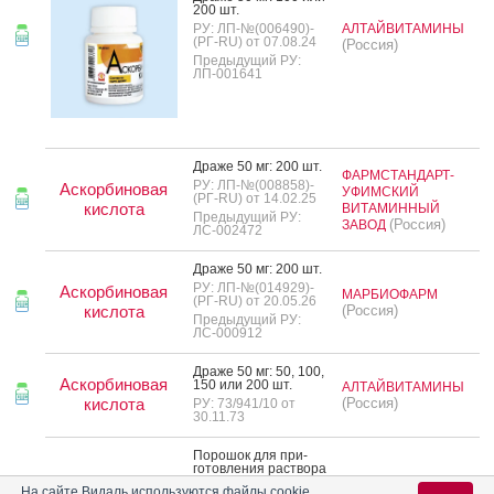
200 шт.
РУ: ЛП-№(006490)-
АЛТАЙВИТАМИНЫ
(РГ-RU) от 07.08.24
(Россия)
Предыдущий РУ:
ЛП-001641
Дра­же 50 мг: 200 шт.
ФАРМСТАНДАРТ-
РУ: ЛП-№(008858)-
Аскорбиновая
УФИМСКИЙ
(РГ-RU) от 14.02.25
кислота
ВИТАМИННЫЙ
Предыдущий РУ:
(Россия)
ЗАВОД
ЛС-002472
Дра­же 50 мг: 200 шт.
РУ: ЛП-№(014929)-
Аскорбиновая
МАРБИОФАРМ
(РГ-RU) от 20.05.26
кислота
(Россия)
Предыдущий РУ:
ЛС-000912
Дра­же 50 мг: 50, 100,
Аскорбиновая
150 или 200 шт.
АЛТАЙВИТАМИНЫ
кислота
(Россия)
РУ: 73/941/10 от
30.11.73
По­рошок для при­
готов­ле­ния рас­тво­ра
для при­ема внутрь 1
На сайте Видаль используются файлы cookie