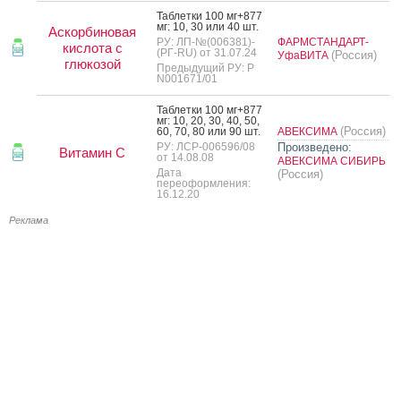
Таб­летки 100 мг+877
мг: 10, 30 или 40 шт.
Аскорбиновая
РУ: ЛП-№(006381)-
ФАРМСТАНДАРТ-
кислота с
(РГ-RU) от 31.07.24
(Россия)
УфаВИТА
глюкозой
Предыдущий РУ: Р
N001671/01
Таб­летки 100 мг+877
мг: 10, 20, 30, 40, 50,
(Россия)
60, 70, 80 или 90 шт.
АВЕКСИМА
РУ: ЛСР-006596/08
Произведено:
Витамин C
от 14.08.08
АВЕКСИМА СИБИРЬ
Дата
(Россия)
переоформления:
16.12.20
Реклама