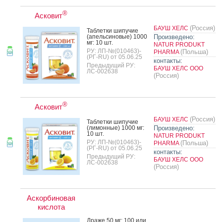
®
Асковит
(Россия)
БАУШ ХЕЛС
Таб­летки ши­пучие
(апель­си­новые) 1000
Произведено:
мг: 10 шт.
NATUR PRODUKT
РУ: ЛП-№(010463)-
(Польша)
PHARMA
(РГ-RU) от 05.06.25
контакты:
Предыдущий РУ:
БАУШ ХЕЛС ООО
ЛС-002638
(Россия)
®
Асковит
(Россия)
БАУШ ХЕЛС
Таб­летки ши­пучие
(ли­мон­ные) 1000 мг:
Произведено:
10 шт.
NATUR PRODUKT
РУ: ЛП-№(010463)-
(Польша)
PHARMA
(РГ-RU) от 05.06.25
контакты:
Предыдущий РУ:
БАУШ ХЕЛС ООО
ЛС-002638
(Россия)
Аскорбиновая
кислота
Дра­же 50 мг: 100 или