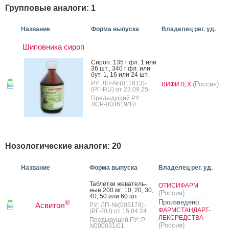
Групповые аналоги: 1
Название
Форма выпуска
Владелец рег. уд.
Шиповника сироп
Си­роп: 135 г фл. 1 или
36 шт., 340 г фл. или
бут. 1, 16 или 24 шт.
РУ: ЛП-№(011813)-
(Россия)
ВИФИТЕХ
(РГ-RU) от 23.09.25
Предыдущий РУ:
ЛСР-003619/10
Нозологические аналоги: 20
Название
Форма выпуска
Владелец рег. уд.
Таб­летки же­ватель­
ОТИСИФАРМ
ные 200 мг: 10, 20, 30,
(Россия)
40, 50 или 60 шт.
Произведено:
®
Асвитол
РУ: ЛП-№(005178)-
ФАРМСТАНДАРТ-
(РГ-RU) от 15.04.24
ЛЕКСРЕДСТВА
Предыдущий РУ: Р
(Россия)
N000031/01