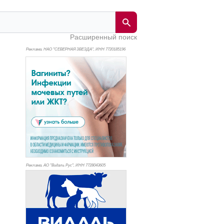
Расширенный поиск
Реклама. НАО "СЕВЕРНАЯ ЗВЕЗДА", ИНН 772
0185196
Реклама. АО "Видаль Рус", ИНН 772
8043605