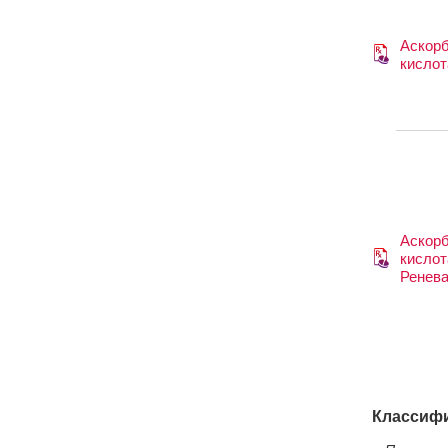
Аскор
кислот
Аскор
кислот
Ренев
Классифи