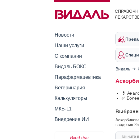
СПРАВОЧН
ЛЕКАРСТВ
Новости
Препа
Наши услуги
Специ
О компании
Видаль БОКС
Видаль
Парафармацевтика
Аскорби
Ветеринария
💊 Анал
Калькуляторы
✅ Более
МКБ-11
Выбранн
Внедрение ИИ
Аскорбинова
введения 250
Вход для