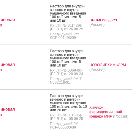
Рас­твор для внут­ри­
вен­но­го и внут­ри­
мышеч­но­го вве­дения
100 мг/2 мл: амп. 5
биновая
ПРОМОМЕД РУС
или 10 шт.
а
(Россия)
РУ: ЛП-№(011439)-
(РГ-RU) от 26.08.25
Предыдущий РУ:
ЛСР-001493/09
Рас­твор для внут­ри­
вен­но­го и внут­ри­
мышеч­но­го вве­дения
100 мг/2 мл: амп. 5
биновая
НОВОСИБХИМФАРМ
или 10 шт.
а
(Россия)
РУ: ЛП-№(006949)-
(РГ-RU) от 20.09.24
Предыдущий РУ: Р
N002218/01
Рас­твор для внут­ри­
вен­но­го и внут­ри­
мышеч­но­го вве­дения
100 мг/2 мл: амп. 5, 10
Химико-
биновая
или 20 шт.
фармацевтический
а
РУ: ЛП-№(011585)-
(Россия)
концерн МИР
(РГ-RU) от 05.09.25
Предыдущий РУ:
ЛСР-005603/09