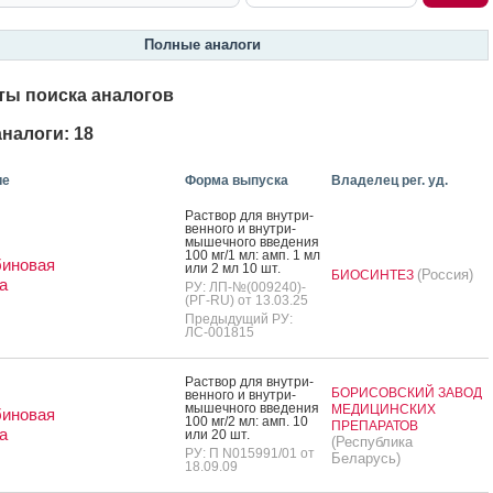
Полные аналоги
ты поиска аналогов
налоги: 18
ие
Форма выпуска
Владелец рег. уд.
Рас­твор для внут­ри­
вен­но­го и внут­ри­
мышеч­но­го вве­дения
100 мг/1 мл: амп. 1 мл
биновая
или 2 мл 10 шт.
(Россия)
БИОСИНТЕЗ
а
РУ: ЛП-№(009240)-
(РГ-RU) от 13.03.25
Предыдущий РУ:
ЛС-001815
Рас­твор для внут­ри­
БОРИСОВСКИЙ ЗАВОД
вен­но­го и внут­ри­
мышеч­но­го вве­дения
МЕДИЦИНСКИХ
биновая
100 мг/2 мл: амп. 10
ПРЕПАРАТОВ
а
или 20 шт.
(Республика
РУ: П N015991/01 от
Беларусь)
18.09.09