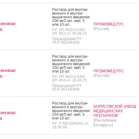
Рас­твор для внут­ри­
вен­но­го и внут­ри­
мышеч­но­го вве­дения
200 мг/2 мл: амп. 5
биновая
ПРОМОМЕД РУС
или 10 шт.
а
(Россия)
РУ: ЛП-№(011439)-
(РГ-RU) от 26.08.25
Предыдущий РУ:
ЛСР-001493/09
Рас­твор для внут­ри­
вен­но­го и внут­ри­
мышеч­но­го вве­дения
250 мг/5 мл: амп. 5
биновая
ПРОМОМЕД РУС
или 10 шт.
а
(Россия)
РУ: ЛП-№(011439)-
(РГ-RU) от 26.08.25
Предыдущий РУ:
ЛСР-001493/09
Рас­твор для внут­ри­
БОРИСОВСКИЙ ЗАВОД
вен­но­го и внут­ри­
мышеч­но­го вве­дения
МЕДИЦИНСКИХ
биновая
250 мг/5 мл: амп. 5
ПРЕПАРАТОВ
а
или 10 шт.
(Республика
РУ: П N015991/01 от
Беларусь)
18.09.09