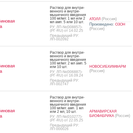
Рас­твор для внут­ри­
вен­но­го и внут­ри­
мышеч­но­го вве­дения
100 мг/мл: 1 мл или 2
(Россия)
АТОЛЛ
биновая
мл амп. 5 или 10 шт.
Произведено:
ОЗОН
а
РУ: ЛП-№(008857)-
(Россия)
(РГ-RU) от 14.02.25
Предыдущий РУ:
ЛП-002092
Рас­твор для внут­ри­
вен­но­го и внут­ри­
мышеч­но­го вве­дения
100 мг/мл: 2 мл амп. 5
биновая
НОВОСИБХИМФАРМ
или 10 шт.
а
(Россия)
РУ: ЛП-№(006887)-
(РГ-RU) от 16.09.24
Предыдущий РУ:
ЛП-002747
Рас­твор для внут­ри­
вен­но­го и внут­ри­
мышеч­но­го вве­дения
100 мг/мл: амп. 1 мл
биновая
АРМАВИРСКАЯ
или 2 мл, 10 шт.
а
(Россия)
БИОФАБРИКА
РУ: ЛП-№(010277)-
(РГ-RU) от 22.05.25
Предыдущий РУ:
ЛП-000026