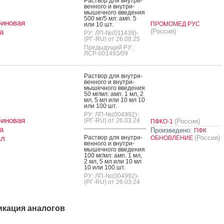
Рас­твор для внут­ри­
вен­но­го и внут­ри­
мышеч­но­го вве­дения
500 мг/5 мл: амп. 5
биновая
ПРОМОМЕД РУС
или 10 шт.
а
(Россия)
РУ: ЛП-№(011439)-
(РГ-RU) от 26.08.25
Предыдущий РУ:
ЛСР-001493/09
Рас­твор для внут­ри­
вен­но­го и внут­ри­
мышеч­но­го вве­дения
50 мг/мл: амп. 1 мл, 2
мл, 5 мл или 10 мл 10
или 100 шт.
РУ: ЛП-№(004992)-
биновая
(РГ-RU) от 26.03.24
(Россия)
ПФКО-1
а
Произведено:
ПФК
ал
Рас­твор для внут­ри­
(Россия)
ОБНОВЛЕНИЕ
вен­но­го и внут­ри­
мышеч­но­го вве­дения
100 мг/мл: амп. 1 мл,
2 мл, 5 мл или 10 мл
10 или 100 шт.
РУ: ЛП-№(004992)-
(РГ-RU) от 26.03.24
кация аналогов