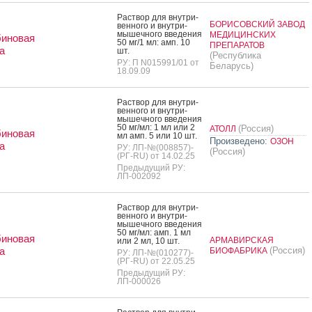
Рас­твор для внут­ри­
БОРИСОВСКИЙ ЗАВОД
вен­но­го и внут­ри­
мышеч­но­го вве­дения
МЕДИЦИНСКИХ
биновая
50 мг/1 мл: амп. 10
ПРЕПАРАТОВ
а
шт.
(Республика
РУ: П N015991/01 от
Беларусь)
18.09.09
Рас­твор для внут­ри­
вен­но­го и внут­ри­
мышеч­но­го вве­дения
50 мг/мл: 1 мл или 2
(Россия)
АТОЛЛ
биновая
мл амп. 5 или 10 шт.
Произведено:
ОЗОН
а
РУ: ЛП-№(008857)-
(Россия)
(РГ-RU) от 14.02.25
Предыдущий РУ:
ЛП-002092
Рас­твор для внут­ри­
вен­но­го и внут­ри­
мышеч­но­го вве­дения
50 мг/мл: амп. 1 мл
биновая
АРМАВИРСКАЯ
или 2 мл, 10 шт.
а
(Россия)
БИОФАБРИКА
РУ: ЛП-№(010277)-
(РГ-RU) от 22.05.25
Предыдущий РУ:
ЛП-000026