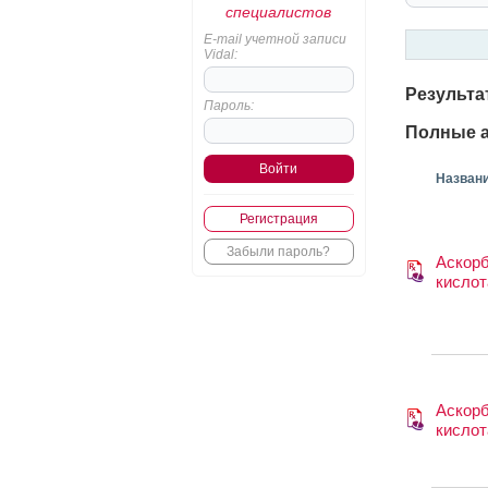
специалистов
E-mail учетной записи
Vidal:
Результа
Пароль:
Полные а
Назван
Регистрация
Забыли пароль?
Аскор
кислот
Аскор
кислот