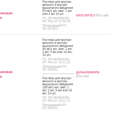
Рас­твор для внут­ри­
вен­но­го и внут­ри­
мышеч­но­го вве­дения
50 мг/1 мл: амп. 1 мл
биновая
или 2 мл 10 шт.
(Россия)
БИОСИНТЕЗ
а
РУ: ЛП-№(009240)-
(РГ-RU) от 13.03.25
Предыдущий РУ:
ЛС-001815
Рас­твор для внут­ри­
вен­но­го и внут­ри­
мышеч­но­го вве­дения
50 мг/1 мл: амп. 1 мл,
2 мл, 5 мл или 10 мл,
10 шт.
РУ: ЛП-№(000439)-
(РГ-RU) от 19.11.21
Предыдущий РУ:
ЛС-000511
биновая
ДАЛЬХИМФАРМ
а
(Россия)
Рас­твор для внут­ри­
вен­но­го и внут­ри­
мышеч­но­го вве­дения
100 мг/1 мл: амп. 1
мл, 2 мл, 5 мл или 10
мл, 10 шт.
РУ: ЛП-№(000439)-
(РГ-RU) от 19.11.21
Предыдущий РУ:
ЛС-000511