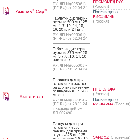
ПРОМОМЕД РУС
РУ: ЛП-№(005061)-
(Россия)
(РГ-RU) от 02.04.24
®
®
Амклав
Сар
Произведено:
БИОХИМИК
Таб­летки дис­перги­
(Россия)
ру­емые 500 мг+125
мг: 4, 7, 10, 14, 15,
16, 20 или 24 шт.
РУ: ЛП-№(005061)-
(РГ-RU) от 02.04.24
Таб­летки дис­перги­
ру­емые 875 мг+125
мг: 5 7, 8, 10, 14, 16
или 20 шт.
РУ: ЛП-№(005061)-
(РГ-RU) от 02.04.24
По­рошок для при­
готов­ле­ния рас­тво­
ра для внут­ри­вен­но­
НПЦ ЭЛЬФА
го вве­дения 1 г+200
(Россия)
мг: фл.
Амоксиван
Произведено:
РУ: ЛП-№(007854)-
(РГ-RU) от 28.11.24
(Россия)
РУЗФАРМА
Предыдущий РУ:
ЛП-002490
Гра­нулы для при­
готов­ле­ния сус­
пензии для при­ема
внутрь 875 мг+125
(Словения)
SANDOZ
мг: па­кети­ки 1.8 г 10,