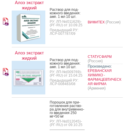
Алоэ экстракт
жидкий
Рас­твор для под­
кожно­го вве­дения:
амп. 1 мл 10 шт.
РУ: ЛП-№(011629)-
(Россия)
ВИФИТЕХ
(РГ-RU) от 10.09.25
Предыдущий РУ:
ЛСР-007787/09
Алоэ экстракт
СТАТУСФАРМ
жидкий
Рас­твор для под­
(Россия)
кожно­го вве­дения:
Произведено:
амп. 1 мл 10 шт.
ЕРЕВАНСКАЯ
РУ: ЛП-№(009769)-
ХИМИКО -
(РГ-RU) от 15.04.25
ФАРМАЦЕВТИЧЕСК
Предыдущий РУ:
ЛСР-008483/08
АЯ ФИРМА
(Армения)
По­рошок для при­
готов­ле­ния рас­тво­
ра для внут­ри­вен­но­
го вве­дения 250
мг+50 мг
РУ: ЛП-№(012045)-
(РГ-RU) от 09.10.25