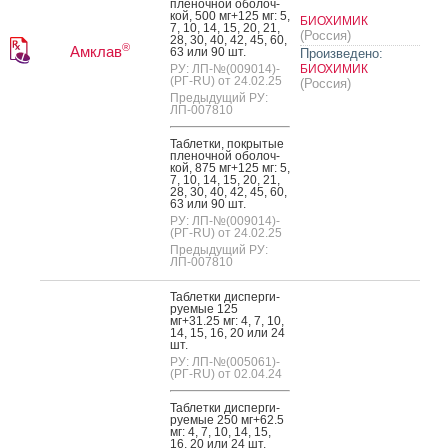
пле­ноч­ной обо­лоч­
кой, 500 мг+125 мг: 5,
БИОХИМИК
7, 10, 14, 15, 20, 21,
(Россия)
28, 30, 40, 42, 45, 60,
®
Амклав
63 или 90 шт.
Произведено:
РУ: ЛП-№(009014)-
БИОХИМИК
(РГ-RU) от 24.02.25
(Россия)
Предыдущий РУ:
ЛП-007810
Таб­летки, пок­ры­тые
пле­ноч­ной обо­лоч­
кой, 875 мг+125 мг: 5,
7, 10, 14, 15, 20, 21,
28, 30, 40, 42, 45, 60,
63 или 90 шт.
РУ: ЛП-№(009014)-
(РГ-RU) от 24.02.25
Предыдущий РУ:
ЛП-007810
Таб­летки дис­перги­
ру­емые 125
мг+31.25 мг: 4, 7, 10,
14, 15, 16, 20 или 24
шт.
РУ: ЛП-№(005061)-
(РГ-RU) от 02.04.24
Таб­летки дис­перги­
ру­емые 250 мг+62.5
мг: 4, 7, 10, 14, 15,
16, 20 или 24 шт.