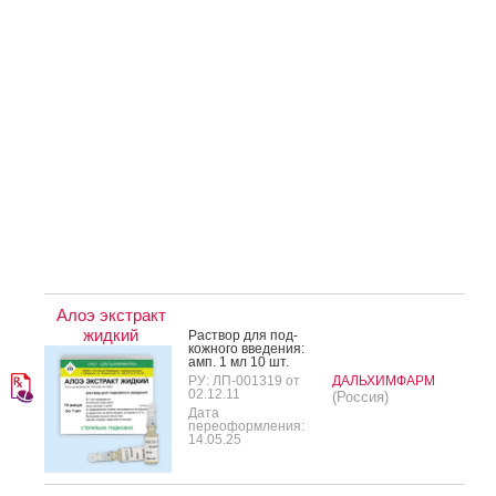
Алоэ экстракт
жидкий
Рас­твор для под­
кожно­го вве­дения:
амп. 1 мл 10 шт.
РУ: ЛП-001319 от
ДАЛЬХИМФАРМ
02.12.11
(Россия)
Дата
переоформления:
14.05.25