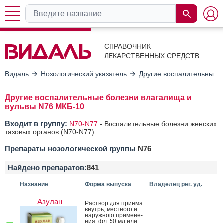
СПРАВОЧНИК
ЛЕКАРСТВЕННЫХ СРЕДСТВ
Видаль
Нозологический указатель
Другие воспалительные 
Другие воспалительные болезни влагалища и
вульвы N76 МКБ-10
Входит в группу:
N70-N77
-
Воспалительные болезни женских
тазовых органов (N70-N77)
Препараты нозологической группы
N76
Найдено препаратов:
841
Название
Форма выпуска
Владелец рег. уд.
Азулан
Рас­твор для при­ема
внутрь, мес­тно­го и
на­руж­но­го при­мене­
ния: фл. 50 мл или