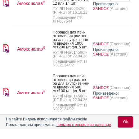
®
Амоксиклав
12 или 14 шт.
Произведено:
(Австрия)
РУ: ЛП-№(003426)-
SANDOZ
(РГ-RU) от 16.10.23
Предыдущий РУ:
ЛП-007544
По­рошок для при­
готов­ле­ния рас­тво­
ра для внут­ри­вен­но­
го вве­дения 1000
(Словения)
SANDOZ
мг+200 мг: фл. 5 шт.
®
Амоксиклав
Произведено:
РУ: ЛП-№(014580)-
(Австрия)
SANDOZ
(РГ-RU) от 22.04.26
Предыдущий РУ: П
N012124/02
По­рошок для при­
готов­ле­ния рас­тво­
ра для внут­ри­вен­но­
го вве­дения 500
(Словения)
SANDOZ
мг+100 мг: фл. 5 шт.
®
Амоксиклав
Произведено:
РУ: ЛП-№(014580)-
(Австрия)
SANDOZ
(РГ-RU) от 22.04.26
Предыдущий РУ: П
N012124/02
На сайте Видаль используются файлы cookie
По­рошок для при­
Ok
готов­ле­ния сус­
Продолжая, вы принимаете
пользовательское соглашение
.
пензии для при­ема
внутрь 125 мг+31.25
мг/5 мл: фл. 100 мл с
(Словения)
SANDOZ
до­зир. лож­кой/до­
®