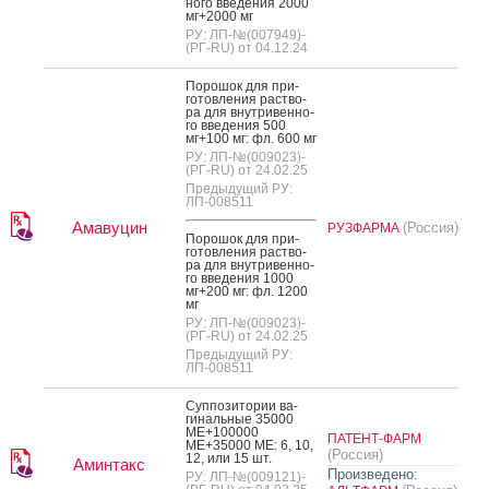
но­го вве­дения 2000
мг+2000 мг
РУ: ЛП-№(007949)-
(РГ-RU) от 04.12.24
По­рошок для при­
готов­ле­ния рас­тво­
ра для внут­ри­вен­но­
го вве­дения 500
мг+100 мг: фл. 600 мг
РУ: ЛП-№(009023)-
(РГ-RU) от 24.02.25
Предыдущий РУ:
ЛП-008511
Амавуцин
(Россия)
РУЗФАРМА
По­рошок для при­
готов­ле­ния рас­тво­
ра для внут­ри­вен­но­
го вве­дения 1000
мг+200 мг: фл. 1200
мг
РУ: ЛП-№(009023)-
(РГ-RU) от 24.02.25
Предыдущий РУ:
ЛП-008511
Суп­по­зито­рии ва­
гиналь­ные 35000
МЕ+100000
ПАТЕНТ-ФАРМ
МЕ+35000 МЕ: 6, 10,
(Россия)
12, или 15 шт.
Аминтакс
Произведено:
РУ: ЛП-№(009121)-