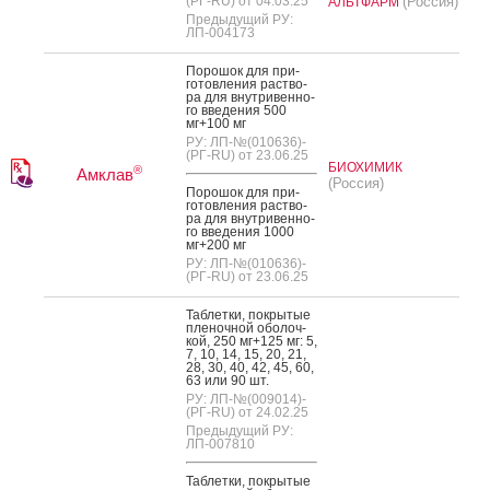
(РГ-RU) от 04.03.25
(Россия)
АЛЬТФАРМ
Предыдущий РУ:
ЛП-004173
По­рошок для при­
готов­ле­ния рас­тво­
ра для внут­ри­вен­но­
го вве­дения 500
мг+100 мг
РУ: ЛП-№(010636)-
(РГ-RU) от 23.06.25
БИОХИМИК
®
Амклав
(Россия)
По­рошок для при­
готов­ле­ния рас­тво­
ра для внут­ри­вен­но­
го вве­дения 1000
мг+200 мг
РУ: ЛП-№(010636)-
(РГ-RU) от 23.06.25
Таб­летки, пок­ры­тые
пле­ноч­ной обо­лоч­
кой, 250 мг+125 мг: 5,
7, 10, 14, 15, 20, 21,
28, 30, 40, 42, 45, 60,
63 или 90 шт.
РУ: ЛП-№(009014)-
(РГ-RU) от 24.02.25
Предыдущий РУ:
ЛП-007810
Таб­летки, пок­ры­тые