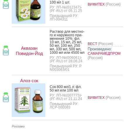
100 мл 1 шт.
(Россия)
ВИФИТЕХ
РУ: ЛП-№(012347)-
(РГ-RU) от 05.11.25
Предыдущий РУ:
ЛП-004311
Рас­твор для мес­тно­
го и на­руж­но­го при­
мене­ния 10%: фл.
10 мл, 15 мл, 25 мл,
(Россия)
ВЕСТ
50 мл, 100 мл, 250
Аквазан
Произведено:
мл, 330 мл, 500 мл,
1000 мл или 4500 мл
Повидон-Йод
САМАРАМЕДПРОМ
РУ: ЛП-№(006061)-
(Россия)
(РГ-RU) от 28.06.24
Предыдущий РУ: Р
N003063/01
Алоэ сок
Сок 800 мл/1 л: фл.
50 мл или 100 мл
РУ: ЛП-№(007775)-
(Россия)
ВИФИТЕХ
(РГ-RU) от 21.11.24
Предыдущий РУ:
ЛСР-000083
Реклама