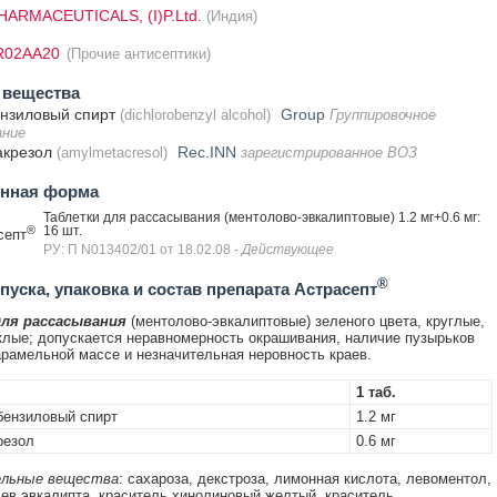
ARMACEUTICALS, (I)P.Ltd.
(Индия)
R02AA20
(Прочие антисептики)
 вещества
нзиловый спирт
Group
(dichlorobenzyl alcohol)
Группировочное
ание
акрезол
Rec.INN
(amylmetacresol)
зарегистрированное ВОЗ
енная форма
Таблетки для рассасывания (ментолово-эвкалиптовые) 1.2 мг+0.6 мг:
®
16 шт.
септ
РУ: П N013402/01 от 18.02.08
- Действующее
®
уска, упаковка и состав препарата Астрасепт
ля рассасывания
(ментолово-эвкалиптовые) зеленого цвета, круглые,
лые; допускается неравномерность окрашивания, наличие пузырьков
арамельной массе и незначительная неровность краев.
1 таб.
бензиловый спирт
1.2 мг
резол
0.6 мг
льные вещества
: сахароза, декстроза, лимонная кислота, левоментол,
ев эвкалипта, краситель хинолиновый желтый, краситель