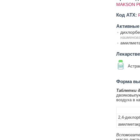
MAKSON PH
Код ATX:
Активные
дихлорбе
наименов
амилмет
Лекарств
Астра
Форма вып
Таблетки д
двояковыпук
воздуха в к
2,4-дихлор
амилметак
Вспомогате
масло листь