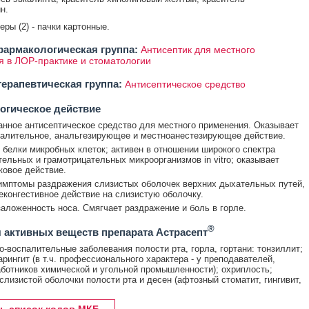
н.
теры (2) - пачки картонные.
армакологическая группа:
Антисептик для местного
 в ЛОР-практике и стоматологии
ерапевтическая группа:
Антисептическое средство
огическое действие
нное антисептическое средство для местного применения. Оказывает
алительное, анальгезирующее и местноанестезирующее действие.
 белки микробных клеток; активен в отношении широкого спектра
ельных и грамотрицательных микроорганизмов in vitro; оказывает
ковое действие.
имптомы раздражения слизистых оболочек верхних дыхательных путей,
еконгестивное действие на слизистую оболочку.
аложенность носа. Смягчает раздражение и боль в горле.
®
 активных веществ препарата Астрасепт
-воспалительные заболевания полости рта, горла, гортани: тонзиллит;
арингит (в т.ч. профессионального характера - у преподавателей,
аботников химической и угольной промышленности); охриплость;
слизистой оболочки полости рта и десен (афтозный стоматит, гингивит,