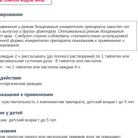
ь список кодов МКБ
зирования
именения и режим дозирования конкретного препарата зависят от
 выпуска и других факторов. Оптимальный режим дозирования
т врач. Следует строго соблюдать соответствие используемой
нной формы конкретного препарата показаниям к применению и
зирования.
каждые 2 ч рассасывать (до полного растворения) по 1 таблетке или
аксимальная суточная доза - 8 таблеток или пастилок.
т - по 1 таблетке или пастилки каждые 4 ч.
 действие
ллергические реакции.
оказания к применению
чувствительность к компонентам препарата; детский возраст до 5 лет.
е у детей
зан: детский возраст до 5 лет.
казания
ом пропуске одного или нескольких приемов дозу не повышают.