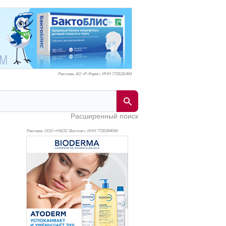
Реклама. АО «Р-Фарм», ИНН 772
6311464
Расширенный поиск
Реклама. ООО «НАОС Восток», ИНН 772
0394094