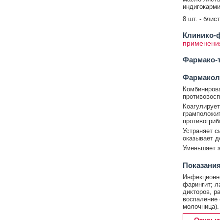
индигокарми
8 шт. - блис
Клинико-ф
применения
Фармако-т
Фармакол
Комбинирова
противовосп
Коагулирует
грамположит
противогриб
Устраняет с
оказывает д
Уменьшает з
Показания
Инфекционно
фарингит; л
дикторов, р
воспаление 
молочница).