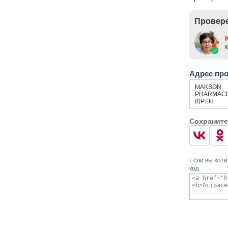
Провере
Адрес пр
MAKSON
PHARMACE
(I)P.Ltd.
Сохраните
Если вы хоти
код