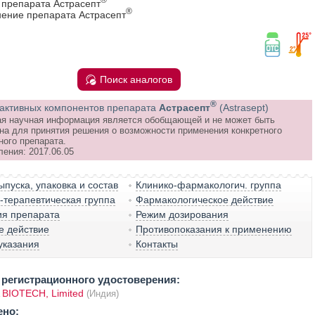
 препарата Астрасепт
®
ение препарата Астрасепт
Поиск аналогов
®
активных компонентов препарата
Астрасепт
(Astrasept)
я научная информация является обобщающей и не может быть
на для принятия решения о возможности применения конкретного
ного препарата.
ления: 2017.06.05
пуска, упаковка и состав
Клинико-фармакологич. группа
терапевтическая группа
Фармакологическое действие
ия препарата
Режим дозирования
е действие
Противопоказания к применению
указания
Контакты
регистрационного удостоверения:
BIOTECH, Limited
(Индия)
ено: