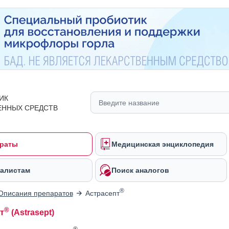
ИК
ЕННЫХ СРЕДСТВ
раты
Медицинская энциклопедия
алистам
Поиск аналогов
®
Описания препаратов
Астрасепт
®
т
(Astrasept)
®