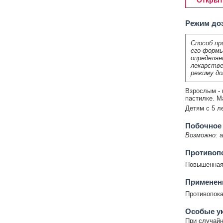
Открыт
Режим до
Способ пр
его формы
определяе
лекарстве
режиму до
Взрослым - 
пастилке. М
Детям с 5 ле
Побочное
Возможно:
а
Противоп
Повышенная 
Применени
Противопока
Особые у
При случайн