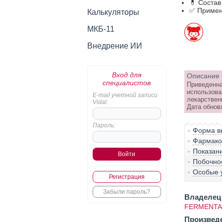
💊 Состав
✅ Примен
Калькуляторы
МКБ-11
Внедрение ИИ
Вход для
Описание 
специалистов
Приведенна
использова
E-mail учетной записи
лекарствен
Vidal:
Дата обнов
Пароль:
Форма вы
Фармако-
Показан
Побочно
Особые 
Регистрация
Забыли пароль?
Владелец 
FERMENTA 
Произвед