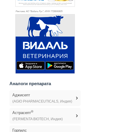
Реклама. АО "Видаль Рус", ИНН 772
8043605
Аналоги препарата
Аджисепт
(AGIO PHARMACEUTICALS, Индия)
®
Астрасепт
(FERMENTA BIOTECH, Индия)
Горпилс