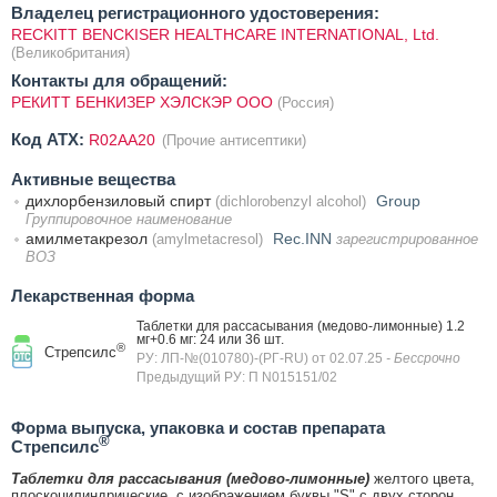
Владелец регистрационного удостоверения:
RECKITT BENCKISER HEALTHCARE INTERNATIONAL, Ltd.
(Великобритания)
Контакты для обращений:
РЕКИТТ БЕНКИЗЕР ХЭЛСКЭР ООО
(Россия)
Код ATX:
R02AA20
(Прочие антисептики)
Активные вещества
дихлорбензиловый спирт
Group
(dichlorobenzyl alcohol)
Группировочное наименование
амилметакрезол
Rec.INN
(amylmetacresol)
зарегистрированное
ВОЗ
Лекарственная форма
Таблетки для рассасывания (медово-лимонные) 1.2
мг+0.6 мг: 24 или 36 шт.
®
Стрепсилс
РУ: ЛП-№(010780)-(РГ-RU) от 02.07.25
- Бессрочно
Предыдущий РУ: П N015151/02
Форма выпуска, упаковка и состав препарата
®
Стрепсилс
Таблетки для рассасывания (медово-лимонные)
желтого цвета,
плоскоцилиндрические, с изображением буквы "S" с двух сторон