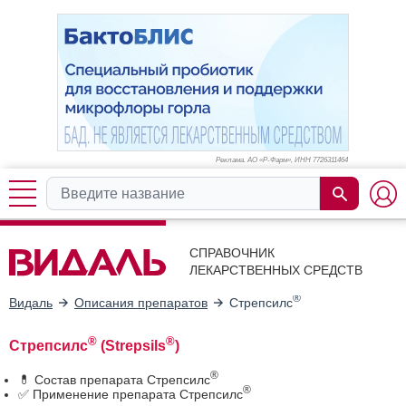
Реклама. АО «Р-Фарм», ИНН 772
6311464
СПРАВОЧНИК
ЛЕКАРСТВЕННЫХ СРЕДСТВ
®
Видаль
Описания препаратов
Стрепсилс
®
®
Стрепсилс
(Strepsils
)
®
💊 Состав препарата Стрепсилс
®
✅ Применение препарата Стрепсилс