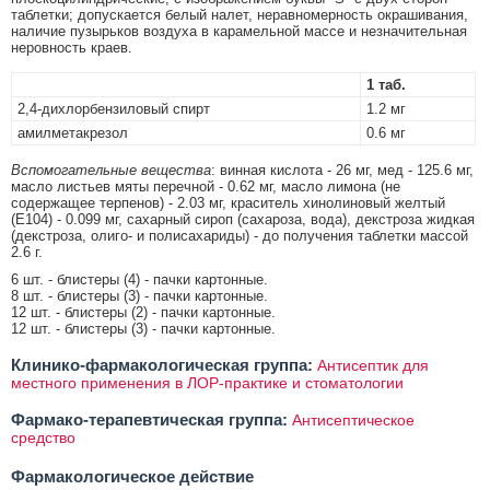
таблетки; допускается белый налет, неравномерность окрашивания,
наличие пузырьков воздуха в карамельной массе и незначительная
неровность краев.
1 таб.
2,4-дихлорбензиловый спирт
1.2 мг
амилметакрезол
0.6 мг
Вспомогательные вещества
: винная кислота - 26 мг, мед - 125.6 мг,
масло листьев мяты перечной - 0.62 мг, масло лимона (не
содержащее терпенов) - 2.03 мг, краситель хинолиновый желтый
(E104) - 0.099 мг, сахарный сироп (сахароза, вода), декстроза жидкая
(декстроза, олиго- и полисахариды) - до получения таблетки массой
2.6 г.
6 шт. - блистеры (4) - пачки картонные.
8 шт. - блистеры (3) - пачки картонные.
12 шт. - блистеры (2) - пачки картонные.
12 шт. - блистеры (3) - пачки картонные.
Клинико-фармакологическая группа:
Антисептик для
местного применения в ЛОР-практике и стоматологии
Фармако-терапевтическая группа:
Антисептическое
средство
Фармакологическое действие