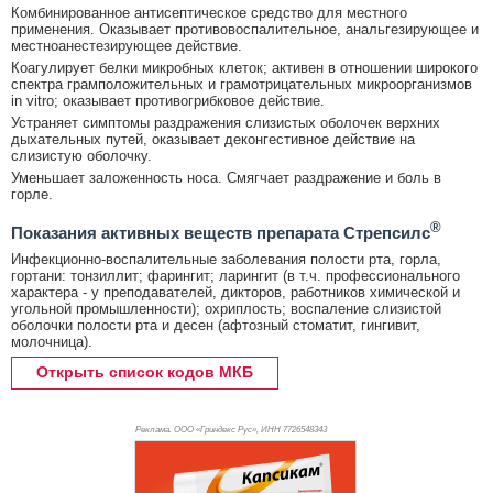
Комбинированное антисептическое средство для местного
применения. Оказывает противовоспалительное, анальгезирующее и
местноанестезирующее действие.
Коагулирует белки микробных клеток; активен в отношении широкого
спектра грамположительных и грамотрицательных микроорганизмов
in vitro; оказывает противогрибковое действие.
Устраняет симптомы раздражения слизистых оболочек верхних
дыхательных путей, оказывает деконгестивное действие на
слизистую оболочку.
Уменьшает заложенность носа. Смягчает раздражение и боль в
горле.
®
Показания активных веществ препарата Стрепсилс
Инфекционно-воспалительные заболевания полости рта, горла,
гортани: тонзиллит; фарингит; ларингит (в т.ч. профессионального
характера - у преподавателей, дикторов, работников химической и
угольной промышленности); охриплость; воспаление слизистой
оболочки полости рта и десен (афтозный стоматит, гингивит,
молочница).
Открыть список кодов МКБ
Реклама. ООО «Гриндекс Рус», ИНН 772
6548343