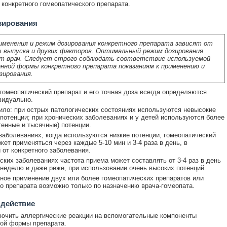
конкретного гомеопатического препарата.
зирования
именения и режим дозирования конкретного препарата зависят от
 выпуска и других факторов. Оптимальный режим дозирования
т врач. Следует строго соблюдать соответствие используемой
нной формы конкретного препарата показаниям к применению и
зирования.
гомеопатический препарат и его точная доза всегда определяются
видуально.
ло: при острых патологических состояниях используются невысокие
потенции; при хронических заболеваниях и у детей используются более
тенные и тысячные) потенции.
заболеваниях, когда используются низкие потенции, гомеопатический
жет применяться через каждые 5-10 мин и 3-4 раза в день, в
 от конкретного заболевания.
ских заболеваниях частота приема может составлять от 3-4 раз в день
в неделю и даже реже, при использовании очень высоких потенций.
ое применение двух или более гомеопатических препаратов или
о препарата возможно только по назначению врача-гомеопата.
 действие
ючить аллергические реакции на вспомогательные компоненты
ой формы препарата.