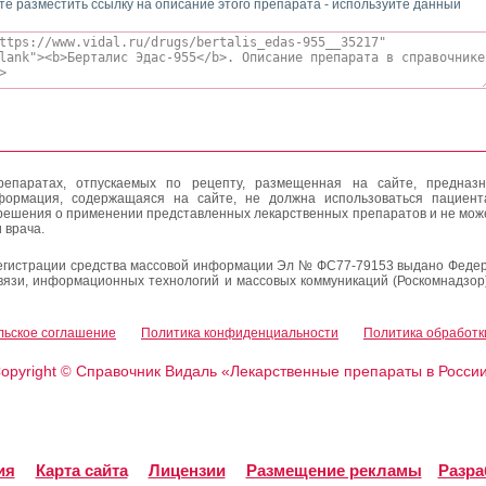
те разместить ссылку на описание этого препарата - используйте данный
епаратах, отпускаемых по рецепту, размещенная на сайте, предназн
формация, содержащаяся на сайте, не должна использоваться пациен
решения о применении представленных лекарственных препаратов и не мож
 врача.
егистрации средства массовой информации Эл № ФС77-79153 выдано Федер
вязи, информационных технологий и массовых коммуникаций (Роскомнадзор
льское соглашение
Политика конфиденциальности
Политика обработк
opyright
Справочник Видаль «Лекарственные препараты в Росси
©
ия
Карта сайта
Лицензии
Размещение рекламы
Разра