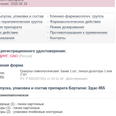
ления: 2026.06.19
пуска, упаковка и состав
Клинико-фармакологич. группа
терапевтическая группа
Фармакологическое действие
ия препарата
Режим дозирования
е действие
Противопоказания к применению
указания
Контакты
регистрационного удостоверения:
ДИНГ, ОАО
(Россия)
енная форма
Гранулы гомеопатические: банки 1 шт., пенал-дозаторы 1 или
лис
2 шт.
955
РУ: Р N002975/01 от 24.11.08
- Действующее
уска, упаковка и состав препарата Берталис Эдас-955
омеопатические
ерные (1) - пачки картонные.
ры (1) - пачки картонные.
оры (2) - упаковки ячейковые контурные.