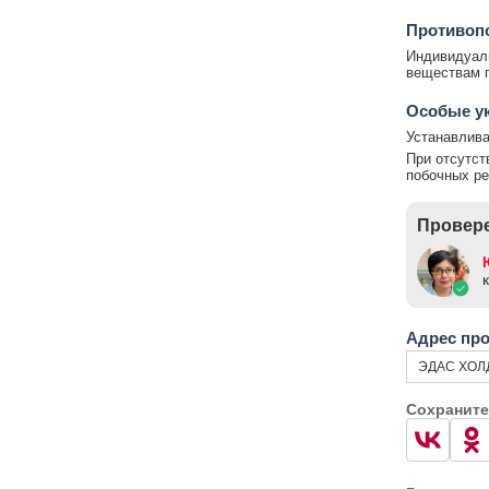
Противоп
Индивидуаль
веществам п
Особые у
Устанавлива
При отсутст
побочных ре
Провере
Адрес пр
ЭДАС ХОЛД
Сохраните