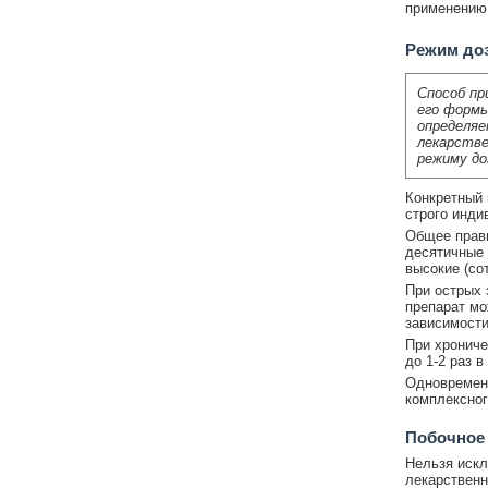
применению 
Режим до
Способ пр
его формы
определяе
лекарстве
режиму до
Конкретный 
строго инди
Общее прави
десятичные 
высокие (со
При острых 
препарат мо
зависимости
При хрониче
до 1-2 раз 
Одновременн
комплексног
Побочное
Нельзя искл
лекарственн