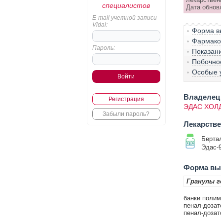
специалистов
Дата обнов
E-mail учетной записи
Vidal:
Форма вы
Фармако-
Пароль:
Показан
Побочно
Особые 
Владелец 
Регистрация
ЭДАС ХОЛ
Забыли пароль?
Лекарств
Берта
Эдас-
Форма вып
Гранулы г
банки полим
пенал-дозато
пенал-дозат