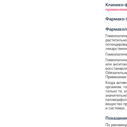
Клинико-ф
применяемы
Фармако-т
Фармакол
Гомеопатиче
растительно
потенцирова
лекарственн
Гомеопатиче
Гомеопатиче
или антиток
восстанавли
Обязательны
Применение 
Когда актив
организм, т
только те, 
значительно
патоморфоло
вещество пр
и системах,
Показания
По рекоменд