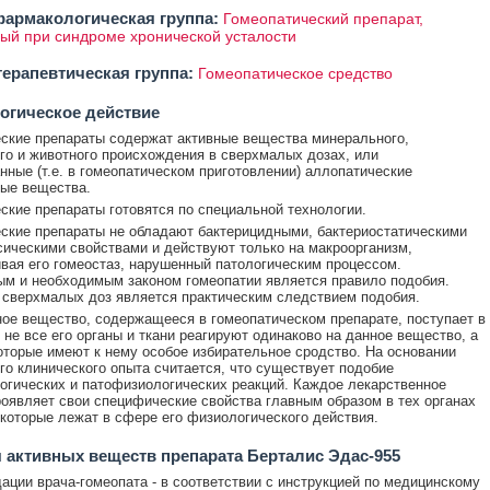
армакологическая группа:
Гомеопатический препарат,
й при синдроме хронической усталости
ерапевтическая группа:
Гомеопатическое средство
огическое действие
ские препараты содержат активные вещества минерального,
го и животного происхождения в сверхмалых дозах, или
нные (т.е. в гомеопатическом приготовлении) аллопатические
ые вещества.
ские препараты готовятся по специальной технологии.
ские препараты не обладают бактерицидными, бактериостатическими
сическими свойствами и действуют только на макроорганизм,
вая его гомеостаз, нарушенный патологическим процессом.
м и необходимым законом гомеопатии является правило подобия.
сверхмалых доз является практическим следствием подобия.
ное вещество, содержащееся в гомеопатическом препарате, поступает в
о не все его органы и ткани реагируют одинаково на данное вещество, а
которые имеют к нему особое избирательное сродство. На основании
го клинического опыта считается, что существует подобие
гических и патофизиологических реакций. Каждое лекарственное
оявляет свои специфические свойства главным образом в тех органах
 которые лежат в сфере его физиологического действия.
 активных веществ препарата Берталис Эдас-955
ации врача-гомеопата - в соответствии с инструкцией по медицинскому