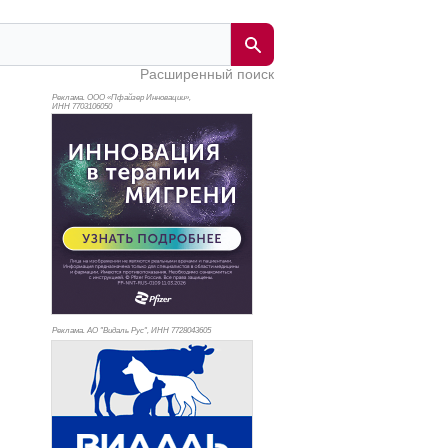
Расширенный поиск
Реклама. ООО «Пфайзер Инновации»,
ИНН 770
3106050
Реклама. АО "Видаль Рус", ИНН 772
8043605