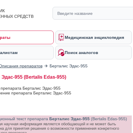
ИК
ЕННЫХ СРЕДСТВ
раты
Медицинская энциклопедия
алистам
Поиск аналогов
Описания препаратов
Берталис Эдас-955
Эдас-955 (Bertalis Edas-955)
 препарата Берталис Эдас-955
ение препарата Берталис Эдас-955
онный текст препарата
Берталис Эдас-955
(Bertalis Edas-955)
я научная информация является обобщающей и не может быть
на для принятия решения о возможности применения конкретного
ного препарата.