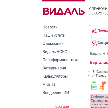
СПРАВОЧН
ЛЕКАРСТВ
Новости
Препа
Наши услуги
Специ
О компании
Видаль БОКС
Видаль
Парафармацевтика
Берталис 
Ветеринария
💊 Состав
✅ Примен
Калькуляторы
МКБ-11
Внедрение ИИ
Информаци
Приведенна
использова
Вход для
лекарствен