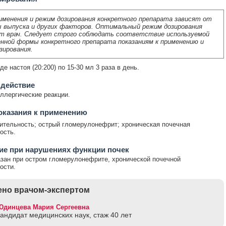
именения и режим дозирования конкретного препарата зависят от
 выпуска и других факторов. Оптимальный режим дозирования
т врач. Следует строго соблюдать соответствие используемой
нной формы конкретного препарата показаниям к применению и
зирования.
де настоя (20:200) по 15-30 мл 3 раза в день.
 действие
ллергические реакции.
оказания к применению
ительность; острый гломерулонефрит; хроническая почечная
ость.
ие при нарушениях функции почек
зан при остром гломерулонефрите, хронической почечной
ости.
но врачом-экспертом
Юдинцева Мария Сергеевна
кандидат медицинских наук, стаж 40 лет