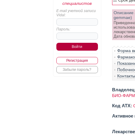
⚠️ Срок де
специалистов
E-mail учетной записи
Описание 
Vidal:
gemmae)
Приведенна
использова
Пароль:
лекарствен
Дата обнов
Форма вы
Фармако-
Регистрация
Показан
Побочно
Забыли пароль?
Контакт
Владелец 
БИО-ФАРМ
Код ATX:
Активное 
Лекарств