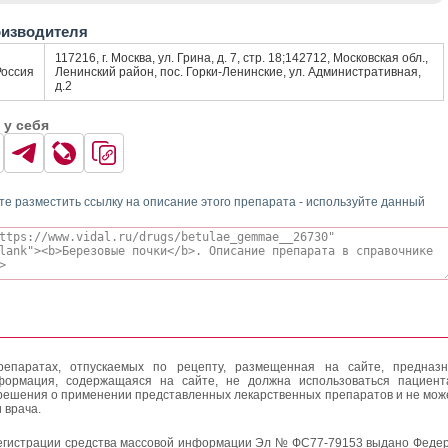
оизводителя
117216, г. Москва, ул. Грина, д. 7, стр. 18;142712, Московская обл.,
Россия
Ленинский район, пос. Горки-Ленинские, ул. Административная,
д.2
 у себя
те разместить ссылку на описание этого препарата - используйте данный
епаратах, отпускаемых по рецепту, размещенная на сайте, предназн
формация, содержащаяся на сайте, не должна использоваться пациен
решения о применении представленных лекарственных препаратов и не мож
 врача.
егистрации средства массовой информации Эл № ФС77-79153 выдано Федер