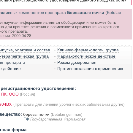
йствия регистрационного удостоверения данного продукта истёк
активных компонентов препарата
Березовые почки
(Betulae
я научная информация является обобщающей и не может быть
на для принятия решения о возможности применения конкретного
ного препарата.
ления: 2009.04.28
пуска, упаковка и состав
Клинико-фармакологич. группа
терапевтическая группа
Фармакологическое действие
ия препарата
Режим дозирования
е действие
Противопоказания к применению
ы
регистрационного удостоверения:
 ПК, ООО
(Россия)
G04BX
(Препараты для лечения урологических заболеваний другие)
вещество:
березы почки
(Betulae gemmae)
ГФ
Государственная Фармакопея
енная форма