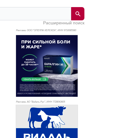
Расширенный поиск
Реклама. ООО "ОПЕЛЛА ХЕЛСКЕА", ИНН 971
0085580
Реклама. АО "Видаль Рус", ИНН 772
8043605