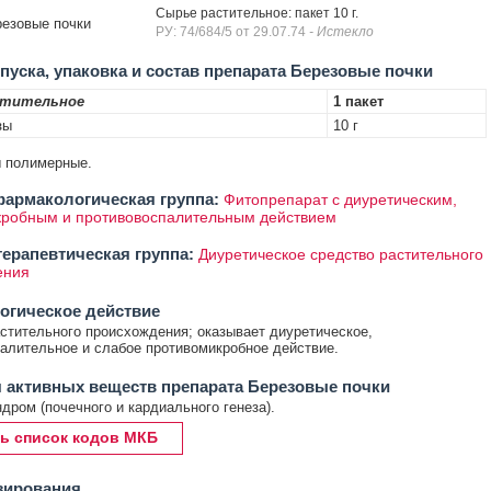
Сырье растительное: пакет 10 г.
езовые почки
РУ: 74/684/5 от 29.07.74
- Истекло
уска, упаковка и состав препарата Березовые почки
стительное
1 пакет
зы
10 г
ты полимерные.
армакологическая группа:
Фитопрепарат с диуретическим,
кробным и противовоспалительным действием
ерапевтическая группа:
Диуретическое средство растительного
ения
огическое действие
стительного происхождения; оказывает диуретическое,
алительное и слабое противомикробное действие.
 активных веществ препарата Березовые почки
дром (почечного и кардиального генеза).
ь список кодов МКБ
зирования