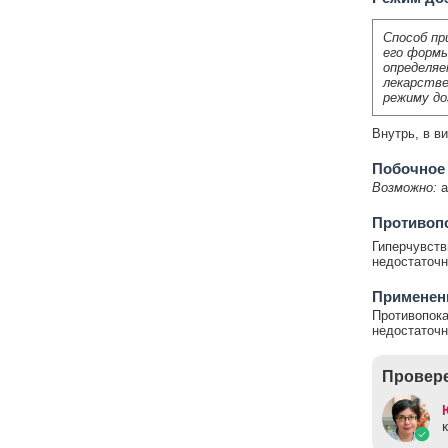
Способ пр
его формы
определяе
лекарстве
режиму до
Внутрь, в ви
Побочное
Возможно:
а
Противоп
Гиперчувств
недостаточн
Применен
Противопока
недостаточн
Провере