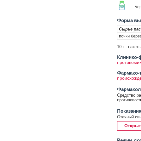
Бер
Форма вып
Сырье ра
почки бере
10 г - паке
Клинико-ф
противоми
Фармако-т
происхожд
Фармакол
Средство ра
противовосп
Показания
Отечный син
Открыт
Режим до