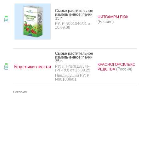
Сырье рас­ти­тель­ное
из­мель­чен­ное: пач­ки
ФИТОФАРМ ПКФ
35 г
(Россия)
РУ: Р N001340/01 от
10.09.08
Сырье рас­ти­тель­ное
из­мель­чен­ное: пач­ки
35 г.
КРАСНОГОРСКЛЕКС
Брусники листья
РУ: ЛП-№(011854)-
(Россия)
РЕДСТВА
(РГ-RU) от 25.09.25
Предыдущий РУ: Р
N001008/01
Реклама