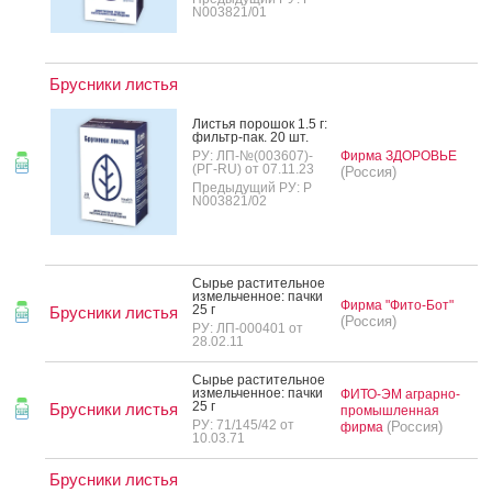
N003821/01
Брусники листья
Листья по­рошок 1.5 г:
филь­тр-пак. 20 шт.
РУ: ЛП-№(003607)-
Фирма ЗДОРОВЬЕ
(РГ-RU) от 07.11.23
(Россия)
Предыдущий РУ: Р
N003821/02
Сырье рас­ти­тель­ное
из­мель­чен­ное: пач­ки
Фирма "Фито-Бот"
25 г
Брусники листья
(Россия)
РУ: ЛП-000401 от
28.02.11
Сырье рас­ти­тель­ное
из­мель­чен­ное: пач­ки
ФИТО-ЭМ аграрно-
25 г
Брусники листья
промышленная
РУ: 71/145/42 от
(Россия)
фирма
10.03.71
Брусники листья