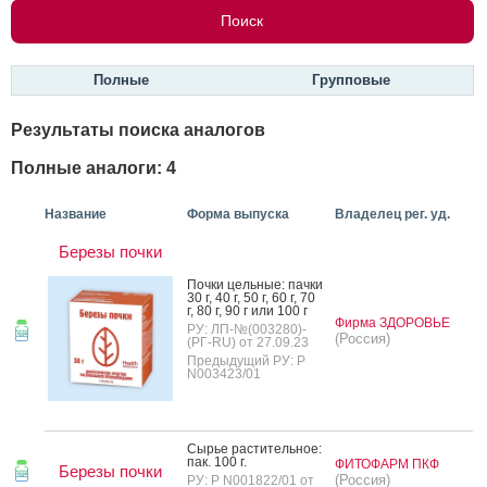
Полные
Групповые
Результаты поиска аналогов
Полные аналоги: 4
Название
Форма выпуска
Владелец рег. уд.
Березы почки
Поч­ки цель­ные: пач­ки
30 г, 40 г, 50 г, 60 г, 70
г, 80 г, 90 г или 100 г
Фирма ЗДОРОВЬЕ
РУ: ЛП-№(003280)-
(Россия)
(РГ-RU) от 27.09.23
Предыдущий РУ: Р
N003423/01
Сырье рас­ти­тель­ное:
пак. 100 г.
ФИТОФАРМ ПКФ
Березы почки
(Россия)
РУ: Р N001822/01 от