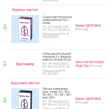
N002687/01
Березы листья
Сырье рас­ти­тель­ное
из­мель­чен­ное 50 г:
пач­ки
Фирма ЗДОРОВЬЕ
РУ: ЛП-№(006725)-
(Россия)
(РГ-RU) от 30.08.24
Предыдущий РУ: Р
N002687/01
Сбор рас­ти­тель­ный -
по­рошок 2 г: филь­тр-
па­кеты 10 или 20 шт.
КРАСНОГОРСКЛЕКС
Бруснивер
РУ: ЛП-№(013661)-
(Россия)
РЕДСТВА
(РГ-RU) от 24.02.26
Предыдущий РУ:
ЛС-001483
Брусники листья
Листья из­мель­чен­
ные: пач­ки 30 г, 40 г,
50, 60 г, 70 г, 80 г, 90 г
или 100 г
Фирма ЗДОРОВЬЕ
РУ: ЛП-№(004219)-
(Россия)
(РГ-RU) от 29.12.23
Предыдущий РУ: Р