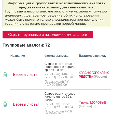
Информация о групповых и нозологических аналогах
предназначена только для специалистов.
Групповые и нозологические аналоги
не являются полными
аналогами препаратов
, решение об их использовании
может быть принято только специалистом при назначении
терапии в отсутствие препаратов первой линии.
Скрыть групповые и нозологические аналоги
Групповые аналоги: 72
Название
Форма выпуска
Владелец рег. уд.
Сырье рас­ти­тель­ное
- по­рошок 1.5 г: филь­
тр-пак. 10 шт.
КРАСНОГОРСКЛЕКС
Березы листья
РУ: ЛП-№(014678)-
(Россия)
РЕДСТВА
(РГ-RU) от 27.04.26
Предыдущий РУ:
ЛСР-002563/09
Сырье рас­ти­тель­ное
из­мель­чен­ное 35 г:
пач­ки
Фирма ЗДОРОВЬЕ
Березы листья
РУ: ЛП-№(006725)-
(Россия)
(РГ-RU) от 30.08.24
Предыдущий РУ: Р