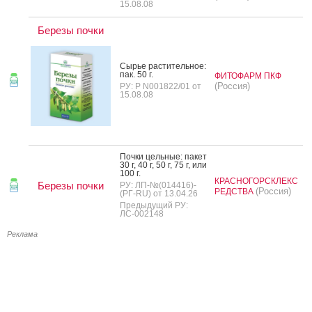
15.08.08
Березы почки
Сырье рас­ти­тель­ное:
пак. 50 г.
ФИТОФАРМ ПКФ
(Россия)
РУ: Р N001822/01 от
15.08.08
Поч­ки цель­ные: па­кет
30 г, 40 г, 50 г, 75 г, или
100 г.
КРАСНОГОРСКЛЕКС
Березы почки
РУ: ЛП-№(014416)-
(Россия)
РЕДСТВА
(РГ-RU) от 13.04.26
Предыдущий РУ:
ЛС-002148
Реклама