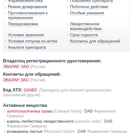
Фармакокинетика
Показания препарата
Режим дозирования
Побочное действие
Противопоказания к
Особые указания
применению
Передозировка
Лекарственное
взаимодействие
Условия хранения
Срок годности
Условия отпуска из аптек
Контакты для обращений
Аналоги препарата
Владелец регистрационного удостоверения:
ЭВАЛАР, ЗАО
(Россия)
Контакты для обращений:
ЭВАЛАР ЗАО
(Россия)
Код ATX:
G04BX
(Препараты для лечения урологических
заболеваний другие)
Активные вещества
золототысячника трава
DAB
(Centaurii herba)
Фармакопея
Германии
корень любистока лекарственного
DAB
(Levistici radix)
Фармакопея Германии
розмарина листья
DAB
(Rosmarini folium)
Фармакопея Германии