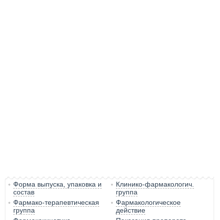
Форма выпуска, упаковка и
Клинико-фармакологич.
состав
группа
Фармако-терапевтическая
Фармакологическое
группа
действие