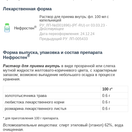
Лекарственная форма
Раствор для приема внутрь: фл. 100 мл с
капельницей
РУ: ЛП-№(001896)-(РГ-RU) от 03.03.23
-
®
Нефростен
Действующее
Дата переоформления: 24.12.24
Предыдущий РУ: ЛП-005433
Форма выпуска, упаковка и состав препарата
®
Нефростен
Раствор для приема внутрь
в виде прозрачной или слегка
мутной жидкости желтовато-коричневого цвета, с характерным
запахом; возможно выпадение небольшого осадка в процессе
хранения.
100 г
*
золототысячника трава
0.6 г
любистока лекарственного корни
0.6 г
розмарина лекарственного листья
0.6 г
* для приготовления 100 г препарата.
Вспомогательные вещества
: спирт этиловый (этанол) 62%, вода
очищенная.