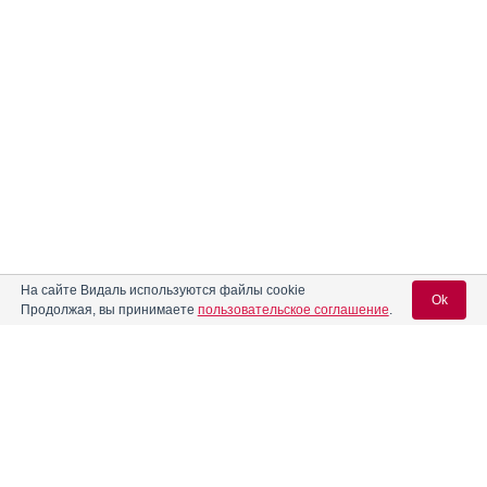
На сайте Видаль используются файлы cookie
Ok
Продолжая, вы принимаете
пользовательское соглашение
.
Содержание
Вход для специалистов
E-mail учетной записи Vidal:
Форма выпуска, упаковка и состав
Клинико-фармакологич. группа