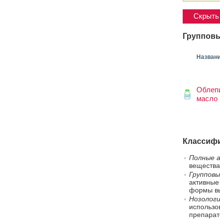
Скрыть 
Групповы
Назван
Облеп
масло
Классифи
Полные а
вещества
Групповы
активные
формы вы
Нозологи
использо
препарат