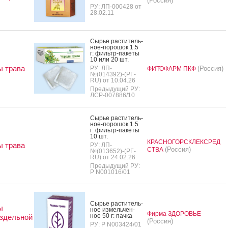
(Россия)
РУ: ЛП-000428 от
28.02.11
Сырье рас­ти­тель­
ное-по­рошок 1.5
г: филь­тр-па­кеты
10 или 20 шт.
 трава
РУ: ЛП-
(Россия)
ФИТОФАРМ ПКФ
№(014392)-(РГ-
RU) от 10.04.26
Предыдущий РУ:
ЛСР-007886/10
Сырье рас­ти­тель­
ное-по­рошок 1.5
г: филь­тр-па­кеты
10 шт.
КРАСНОГОРСКЛЕКСРЕД
 трава
РУ: ЛП-
(Россия)
СТВА
№(013652)-(РГ-
RU) от 24.02.26
Предыдущий РУ:
Р N001016/01
Сырье рас­ти­тель­
ы
ное из­мель­чен­
Фирма ЗДОРОВЬЕ
ное 50 г: пач­ка
здельной
(Россия)
РУ: Р N003424/01