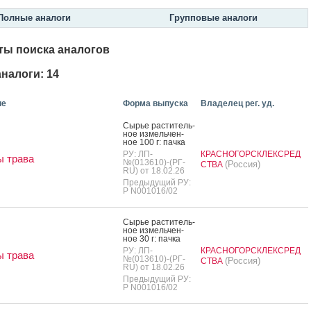
Полные аналоги
Групповые аналоги
ты поиска аналогов
налоги: 14
ие
Форма выпуска
Владелец рег. уд.
Сырье рас­ти­тель­
ное из­мель­чен­
ное 100 г: пач­ка
РУ: ЛП-
КРАСНОГОРСКЛЕКСРЕД
 трава
№(013610)-(РГ-
(Россия)
СТВА
RU) от 18.02.26
Предыдущий РУ:
Р N001016/02
Сырье рас­ти­тель­
ное из­мель­чен­
ное 30 г: пач­ка
РУ: ЛП-
КРАСНОГОРСКЛЕКСРЕД
 трава
№(013610)-(РГ-
(Россия)
СТВА
RU) от 18.02.26
Предыдущий РУ:
Р N001016/02