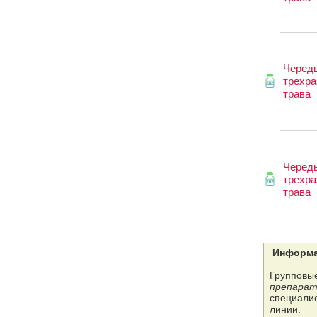
Черед
трехра
трава
Черед
трехра
трава
Информа
Групповые
препарат
специалис
линии.