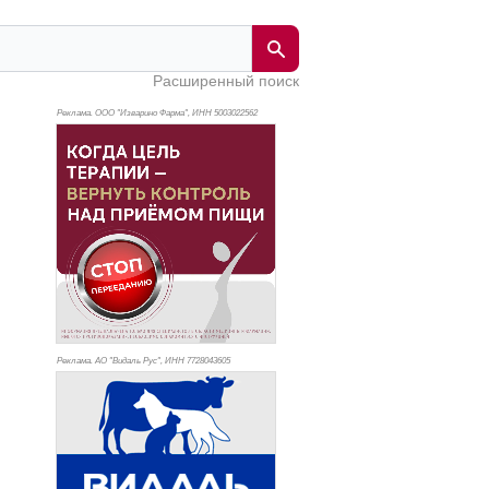
Расширенный поиск
Реклама. ООО "Изварино Фарма", ИНН 500
3022562
Реклама. АО "Видаль Рус", ИНН 772
8043605