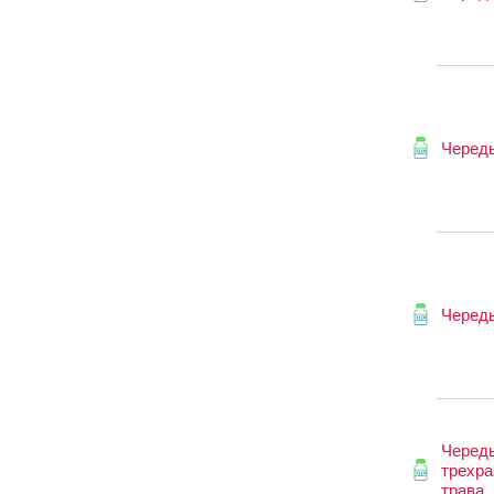
Череды
Череды
Черед
трехра
трава