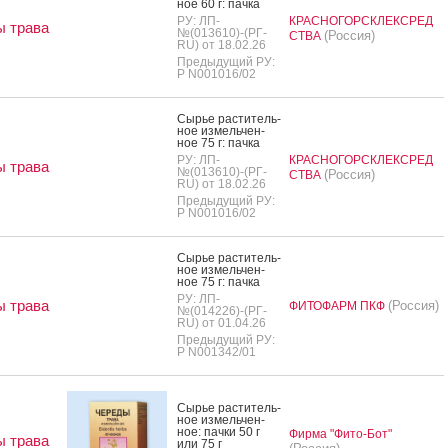
ное 60 г: пач­ка
РУ: ЛП-
КРАСНОГОРСКЛЕКСРЕД
 трава
№(013610)-(РГ-
(Россия)
СТВА
RU) от 18.02.26
Предыдущий РУ:
Р N001016/02
Сырье рас­ти­тель­
ное из­мель­чен­
ное 75 г: пач­ка
РУ: ЛП-
КРАСНОГОРСКЛЕКСРЕД
 трава
№(013610)-(РГ-
(Россия)
СТВА
RU) от 18.02.26
Предыдущий РУ:
Р N001016/02
Сырье рас­ти­тель­
ное из­мель­чен­
ное 75 г: пач­ка
РУ: ЛП-
 трава
(Россия)
ФИТОФАРМ ПКФ
№(014226)-(РГ-
RU) от 01.04.26
Предыдущий РУ:
Р N001342/01
Сырье рас­ти­тель­
ное из­мель­чен­
ное: пач­ки 50 г
Фирма "Фито-Бот"
 трава
или 75 г