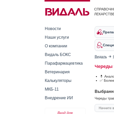
СПРАВОЧН
ЛЕКАРСТВ
Новости
Препа
Наши услуги
Специ
О компании
Видаль БОКС
Видаль
Парафармацевтика
Череды 
Ветеринария
💊 Анал
Калькуляторы
✅ Более
МКБ-11
Выбранн
Внедрение ИИ
Череды трав
Вход для