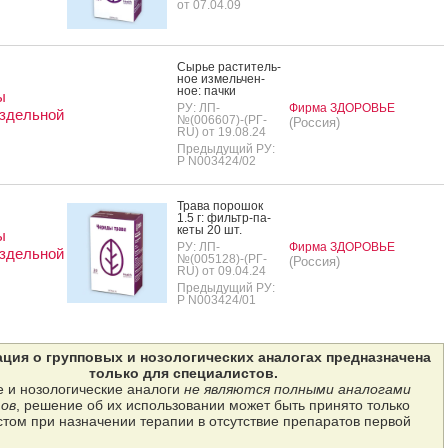
от 07.04.09
Сырье рас­ти­тель­
ное из­мель­чен­
ное: пач­ки
ы
РУ: ЛП-
Фирма ЗДОРОВЬЕ
здельной
№(006607)-(РГ-
(Россия)
RU) от 19.08.24
Предыдущий РУ:
Р N003424/02
Тра­ва по­рошок
1.5 г: филь­тр-па­
кеты 20 шт.
ы
РУ: ЛП-
Фирма ЗДОРОВЬЕ
здельной
№(005128)-(РГ-
(Россия)
RU) от 09.04.24
Предыдущий РУ:
Р N003424/01
ция о групповых и нозологических аналогах предназначена
только для специалистов.
 и нозологические аналоги
не являются полными аналогами
ов
, решение об их использовании может быть принято только
том при назначении терапии в отсутствие препаратов первой