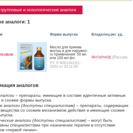
групповые и нозологические аналоги
е аналоги: 1
ие
Форма выпуска
Владелец рег. уд.
Мас­ло для при­ема
внутрь и для на­руж­но­
иховое
го при­мене­ния: 50 мл
(Россия)
ЯНТАРНОЕ
или 100 мл фл.
РУ: Р N001841/01-
2002 от 20.11.08
кация аналогов
налоги
– препараты, имеющие в составе идентичные активные
 и схожие формы выпуска.
е аналоги (доступны специалистам)
– препараты, содержащие
 вещества со схожим механизмом действия и имеющие схожие
пуска.
ческие аналоги (доступны специалистам)
– могут быть
ваны специалистами при назначении терапии в отсутствие
ов «первой линии».