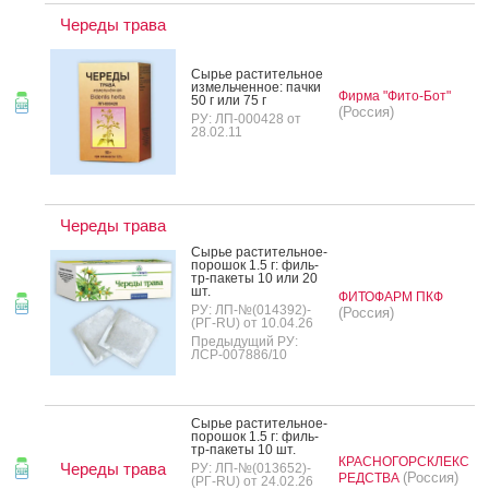
Череды трава
Сырье рас­ти­тель­ное
из­мель­чен­ное: пач­ки
Фирма "Фито-Бот"
50 г или 75 г
(Россия)
РУ: ЛП-000428 от
28.02.11
Череды трава
Сырье рас­ти­тель­ное-
по­рошок 1.5 г: филь­
тр-па­кеты 10 или 20
шт.
ФИТОФАРМ ПКФ
РУ: ЛП-№(014392)-
(Россия)
(РГ-RU) от 10.04.26
Предыдущий РУ:
ЛСР-007886/10
Сырье рас­ти­тель­ное-
по­рошок 1.5 г: филь­
тр-па­кеты 10 шт.
КРАСНОГОРСКЛЕКС
Череды трава
РУ: ЛП-№(013652)-
(Россия)
РЕДСТВА
(РГ-RU) от 24.02.26