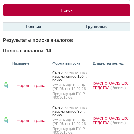
Полные
Групповые
Результаты поиска аналогов
Полные аналоги: 14
Название
Форма выпуска
Владелец рег. уд.
Сырье рас­ти­тель­ное
из­мель­чен­ное 100 г:
пач­ка
КРАСНОГОРСКЛЕКС
Череды трава
РУ: ЛП-№(013610)-
(Россия)
РЕДСТВА
(РГ-RU) от 18.02.26
Предыдущий РУ: Р
N001016/02
Сырье рас­ти­тель­ное
из­мель­чен­ное 30 г:
пач­ка
КРАСНОГОРСКЛЕКС
Череды трава
РУ: ЛП-№(013610)-
(Россия)
РЕДСТВА
(РГ-RU) от 18.02.26
Предыдущий РУ: Р
N001016/02