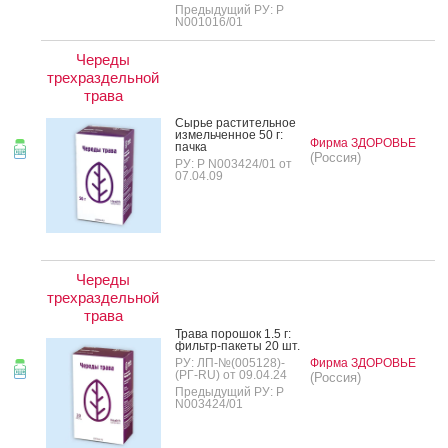
Предыдущий РУ: Р
N001016/01
Череды
трехраздельной
трава
Сырье рас­ти­тель­ное
из­мель­чен­ное 50 г:
Фирма ЗДОРОВЬЕ
пач­ка
(Россия)
РУ: Р N003424/01 от
07.04.09
Череды
трехраздельной
трава
Тра­ва по­рошок 1.5 г:
филь­тр-па­кеты 20 шт.
РУ: ЛП-№(005128)-
Фирма ЗДОРОВЬЕ
(РГ-RU) от 09.04.24
(Россия)
Предыдущий РУ: Р
N003424/01