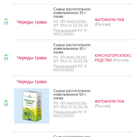
Сырье рас­ти­тель­ное
из­мель­чен­ное 35 г:
пач­ка
ФИТОФАРМ ПКФ
Череды трава
РУ: ЛП-№(014226)-
(Россия)
(РГ-RU) от 01.04.26
Предыдущий РУ: Р
N001342/01
Сырье рас­ти­тель­ное
из­мель­чен­ное 40 г:
пач­ка
КРАСНОГОРСКЛЕКС
Череды трава
РУ: ЛП-№(013610)-
(Россия)
РЕДСТВА
(РГ-RU) от 18.02.26
Предыдущий РУ: Р
N001016/02
Череды трава
Сырье рас­ти­тель­ное
из­мель­чен­ное 50 г:
пач­ка
ФИТОФАРМ ПКФ
РУ: ЛП-№(014226)-
(Россия)
(РГ-RU) от 01.04.26
Предыдущий РУ: Р
N001342/01
Сырье рас­ти­тель­ное