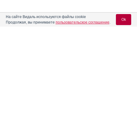
На сайте Видаль используются файлы cookie
Ok
Продолжая, вы принимаете
пользовательское соглашение
.
Вход для специалистов
E-mail учетной записи Vidal:
Пароль:
Регистрация
Забыли пароль?