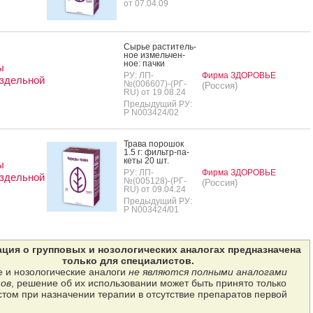
от 07.04.09
Сырье рас­ти­тель­
ное из­мель­чен­
ное: пач­ки
ы
РУ: ЛП-
Фирма ЗДОРОВЬЕ
здельной
№(006607)-(РГ-
(Россия)
RU) от 19.08.24
Предыдущий РУ:
Р N003424/02
Тра­ва по­рошок
1.5 г: филь­тр-па­
кеты 20 шт.
ы
РУ: ЛП-
Фирма ЗДОРОВЬЕ
здельной
№(005128)-(РГ-
(Россия)
RU) от 09.04.24
Предыдущий РУ:
Р N003424/01
ция о групповых и нозологических аналогах предназначена
только для специалистов.
 и нозологические аналоги
не являются полными аналогами
ов
, решение об их использовании может быть принято только
том при назначении терапии в отсутствие препаратов первой