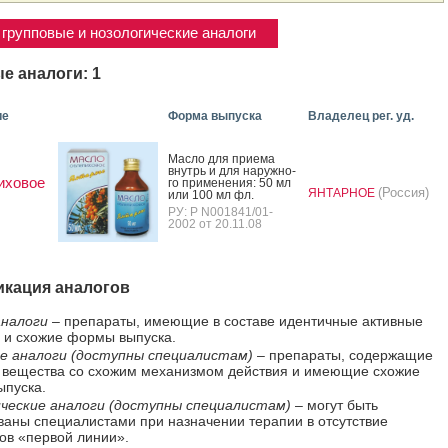
групповые и нозологические аналоги
е аналоги: 1
ие
Форма выпуска
Владелец рег. уд.
Мас­ло для при­ема
внутрь и для на­руж­но­
иховое
го при­мене­ния: 50 мл
(Россия)
ЯНТАРНОЕ
или 100 мл фл.
РУ: Р N001841/01-
2002 от 20.11.08
кация аналогов
налоги
– препараты, имеющие в составе идентичные активные
 и схожие формы выпуска.
е аналоги (доступны специалистам)
– препараты, содержащие
 вещества со схожим механизмом действия и имеющие схожие
пуска.
ческие аналоги (доступны специалистам)
– могут быть
ваны специалистами при назначении терапии в отсутствие
ов «первой линии».