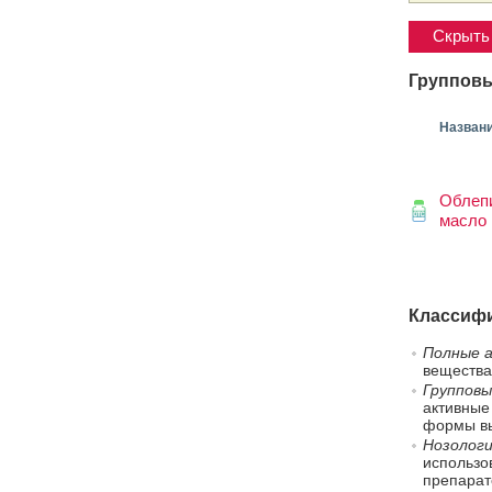
Скрыть 
Групповы
Назван
Облеп
масло
Классифи
Полные а
вещества
Групповы
активные
формы вы
Нозологи
использо
препарат