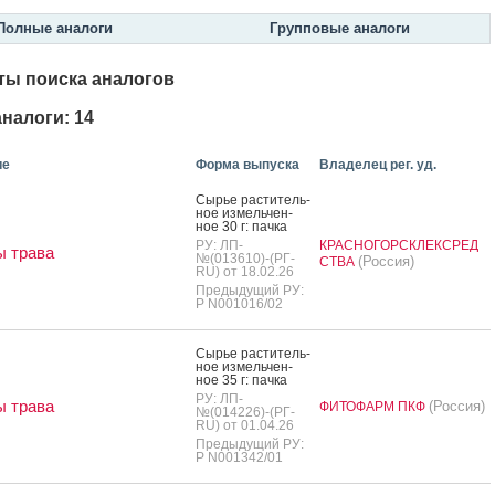
Полные аналоги
Групповые аналоги
ты поиска аналогов
налоги: 14
ие
Форма выпуска
Владелец рег. уд.
Сырье рас­ти­тель­
ное из­мель­чен­
ное 30 г: пач­ка
РУ: ЛП-
КРАСНОГОРСКЛЕКСРЕД
 трава
№(013610)-(РГ-
(Россия)
СТВА
RU) от 18.02.26
Предыдущий РУ:
Р N001016/02
Сырье рас­ти­тель­
ное из­мель­чен­
ное 35 г: пач­ка
РУ: ЛП-
 трава
(Россия)
ФИТОФАРМ ПКФ
№(014226)-(РГ-
RU) от 01.04.26
Предыдущий РУ:
Р N001342/01