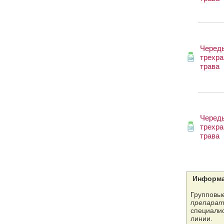
Черед
трехра
трава
Черед
трехра
трава
Информа
Групповые
препарат
специалис
линии.