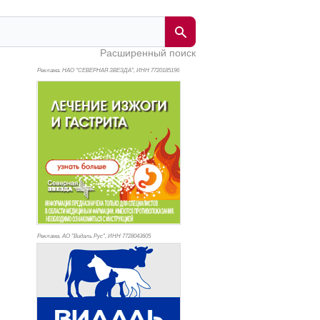
Расширенный поиск
Реклама. НАО "СЕВЕРНАЯ ЗВЕЗДА", ИНН 772
0185196
Реклама. АО "Видаль Рус", ИНН 772
8043605