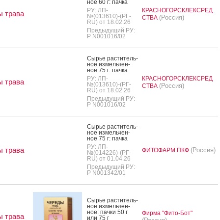
ное 60 г: пач­ка
РУ: ЛП-
КРАСНОГОРСКЛЕКСРЕД
 трава
№(013610)-(РГ-
(Россия)
СТВА
RU) от 18.02.26
Предыдущий РУ:
Р N001016/02
Сырье рас­ти­тель­
ное из­мель­чен­
ное 75 г: пач­ка
РУ: ЛП-
КРАСНОГОРСКЛЕКСРЕД
 трава
№(013610)-(РГ-
(Россия)
СТВА
RU) от 18.02.26
Предыдущий РУ:
Р N001016/02
Сырье рас­ти­тель­
ное из­мель­чен­
ное 75 г: пач­ка
РУ: ЛП-
 трава
(Россия)
ФИТОФАРМ ПКФ
№(014226)-(РГ-
RU) от 01.04.26
Предыдущий РУ:
Р N001342/01
Сырье рас­ти­тель­
ное из­мель­чен­
ное: пач­ки 50 г
Фирма "Фито-Бот"
 трава
или 75 г