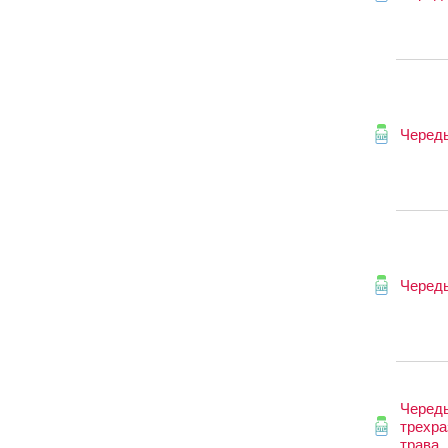
Череды
Череды
Черед
трехра
трава