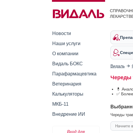
СПРАВОЧН
ЛЕКАРСТВ
Новости
Препа
Наши услуги
Специ
О компании
Видаль БОКС
Видаль
Парафармацевтика
Череды 
Ветеринария
💊 Анал
Калькуляторы
✅ Более
МКБ-11
Выбранн
Внедрение ИИ
Череды трав
Вход для