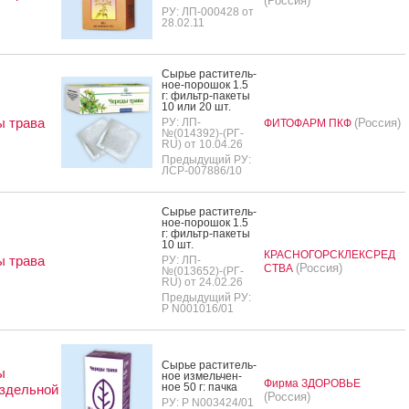
(Россия)
РУ: ЛП-000428 от
28.02.11
Сырье рас­ти­тель­
ное-по­рошок 1.5
г: филь­тр-па­кеты
10 или 20 шт.
 трава
РУ: ЛП-
(Россия)
ФИТОФАРМ ПКФ
№(014392)-(РГ-
RU) от 10.04.26
Предыдущий РУ:
ЛСР-007886/10
Сырье рас­ти­тель­
ное-по­рошок 1.5
г: филь­тр-па­кеты
10 шт.
КРАСНОГОРСКЛЕКСРЕД
 трава
РУ: ЛП-
(Россия)
СТВА
№(013652)-(РГ-
RU) от 24.02.26
Предыдущий РУ:
Р N001016/01
Сырье рас­ти­тель­
ы
ное из­мель­чен­
Фирма ЗДОРОВЬЕ
ное 50 г: пач­ка
здельной
(Россия)
РУ: Р N003424/01