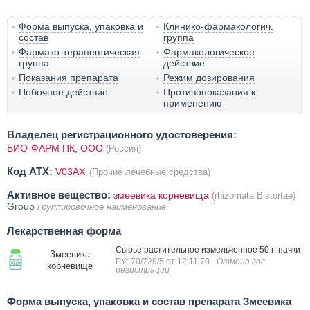
Форма выпуска, упаковка и
Клинико-фармакологич.
состав
группа
Фармако-терапевтическая
Фармакологическое
группа
действие
Показания препарата
Режим дозирования
Побочное действие
Противопоказания к
применению
Владелец регистрационного удостоверения:
БИО-ФАРМ ПК, ООО
(Россия)
Код ATX:
V03AX
(Прочие лечебные средства)
Активное вещество:
змеевика корневища
(rhizomata Bistortae)
Group
Группировочное наименование
Лекарственная форма
Сырье растительное измельченное 50 г: пачки
Змеевика
РУ: 70/729/5 от 12.11.70
- Отмена гос.
корневище
регистрации
Форма выпуска, упаковка и состав препарата Змеевика