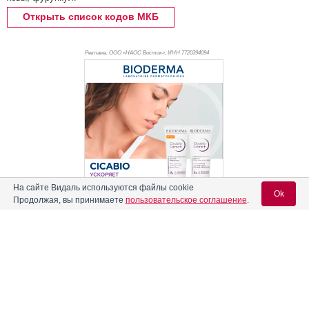
Открыть список кодов МКБ
Реклама. ООО «НАОС Восток», ИНН 772
0394094
На сайте Видаль используются файлы cookie
Ok
Продолжая, вы принимаете
пользовательское соглашение
.
Реклама
Содержание
Вход для специалистов
E-mail учетной записи Vidal:
Форма выпуска, упаковка и состав
Клинико-фармакологич. группа