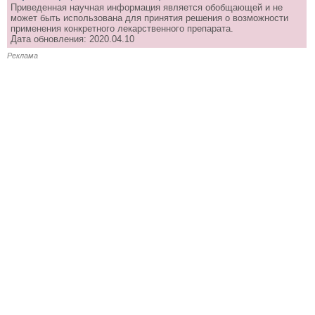
Приведенная научная информация является обобщающей и не
может быть использована для принятия решения о возможности
применения конкретного лекарственного препарата.
Дата обновления: 2020.04.10
Реклама