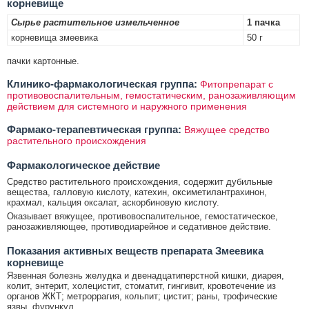
корневище
Сырье растительное измельченное
1 пачка
корневища змеевика
50 г
пачки картонные.
Клинико-фармакологическая группа:
Фитопрепарат с
противовоспалительным, гемостатическим, ранозаживляющим
действием для системного и наружного применения
Фармако-терапевтическая группа:
Вяжущее средство
растительного происхождения
Фармакологическое действие
Средство растительного происхождения, содержит дубильные
вещества, галловую кислоту, катехин, оксиметилантрахинон,
крахмал, кальция оксалат, аскорбиновую кислоту.
Оказывает вяжущее, противовоспалительное, гемостатическое,
ранозаживляющее, противодиарейное и седативное действие.
Показания активных веществ препарата Змеевика
корневище
Язвенная болезнь желудка и двенадцатиперстной кишки, диарея,
колит, энтерит, холецистит, стоматит, гингивит, кровотечение из
органов ЖКТ; метроррагия, кольпит; цистит; раны, трофические
язвы, фурункул.