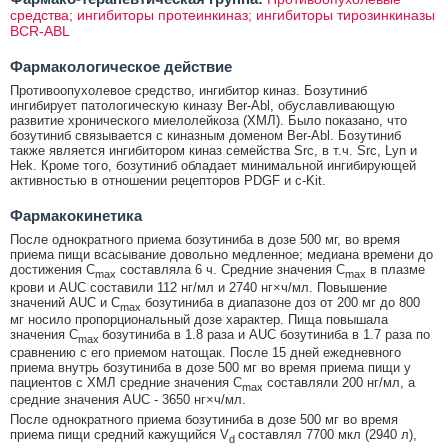
средства; ингибиторы протеинкиназ; ингибиторы тирозинкиназы
BCR-ABL
Фармакологическое действие
Противоопухолевое средство, ингибитор киназ. Бозутиниб
ингибирует патологическую киназу Ber-Abl, обуславливающую
развитие хронического миелолейкоза (ХМЛ). Было показано, что
бозутиниб связывается с киназным доменом Ber-Abl. Бозутиниб
также является ингибитором киназ семейства Src, в т.ч. Src, Lyn и
Hek. Кроме того, бозутиниб обладает минимальной ингибирующей
активностью в отношении рецепторов PDGF и c-Kit.
Фармакокинетика
После однократного приема бозутиниба в дозе 500 мг, во время
приема пищи всасывание довольно медленное; медиана времени до
достижения C
составляла 6 ч. Средние значения C
в плазме
max
max
крови и AUC составили 112 нг/мл и 2740 нг×ч/мл. Повышение
значений AUC и C
бозутиниба в диапазоне доз от 200 мг до 800
max
мг носило пропорциональный дозе характер. Пища повышала
значения C
бозутиниба в 1.8 раза и AUC бозутиниба в 1.7 раза по
max
сравнению с его приемом натощак. После 15 дней ежедневного
приема внутрь бозутиниба в дозе 500 мг во время приема пищи у
пациентов с ХМЛ средние значения C
составляли 200 нг/мл, а
max
средние значения AUC - 3650 нг×ч/мл.
После однократного приема бозутиниба в дозе 500 мг во время
приема пищи средний кажущийся V
составлял 7700 мкл (2940 л),
d