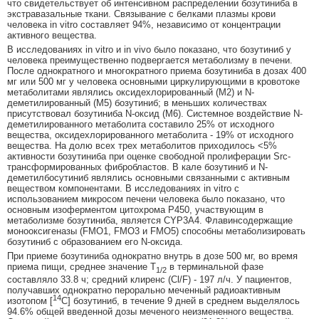
что свидетельствует об интенсивном распределении бозутиниба в
экстравазальные ткани. Связывание с белками плазмы крови
человека in vitro составляет 94%, независимо от концентрации
активного вещества.
В исследованиях in vitro и in vivo было показано, что бозутиниб у
человека преимущественно подвергается метаболизму в печени.
После однократного и многократного приема бозутиниба в дозах 400
мг или 500 мг у человека основными циркулирующими в кровотоке
метаболитами являлись оксидехлорированный (М2) и N-
деметилированный (М5) бозутиниб; в меньших количествах
присутствовал бозутиниба N-оксид (М6). Системное воздействие N-
деметилированного метаболита составило 25% от исходного
вещества, оксидехлорированного метаболита - 19% от исходного
вещества. На долю всех трех метаболитов приходилось <5%
активности бозутиниба при оценке свободной пролиферации Src-
трансформированных фибробластов. В кале бозутиниб и N-
деметилбосутиниб являлись основными связанными с активным
веществом компонентами. В исследованиях in vitro с
использованием микросом печени человека было показано, что
основным изоферментом цитохрома Р450, участвующим в
метаболизме бозутиниба, является CYP3A4. Флавинсодержащие
монооксигеназы (FMO1, FMO3 и FMO5) способны метаболизировать
бозутиниб с образованием его N-оксида.
При приеме бозутиниба однократно внутрь в дозе 500 мг, во время
приема пищи, среднее значение T
в терминальной фазе
1/2
составляло 33.8 ч; средний клиренс (Cl/F) - 197 л/ч. У пациентов,
получавших однократно перорально меченный радиоактивным
14
изотопом [
С] бозутиниб, в течение 9 дней в среднем выделялось
94.6% общей введенной дозы меченого неизмененного вещества.