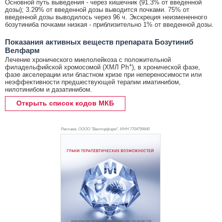
Основной путь выведения - через кишечник (91.3% от введенной
дозы); 3.29% от введенной дозы выводится почками. 75% от
введенной дозы выводилось через 96 ч. Экскреция неизмененного
бозутиниба почками низкая - приблизительно 1% от введенной дозы.
Показания активных веществ препарата Бозутиниб
Велфарм
Лечение хронического миелолейкоза с положительной
+
филадельфийской хромосомой (ХМЛ Ph
), в хронической фазе,
фазе акселерации или бластном кризе при непереносимости или
неэффективности предшествующей терапии иматинибом,
нилотинибом и дазатинибом.
Открыть список кодов МКБ
Реклама. ОООО "Векторфарм", ИНН 770
4799640