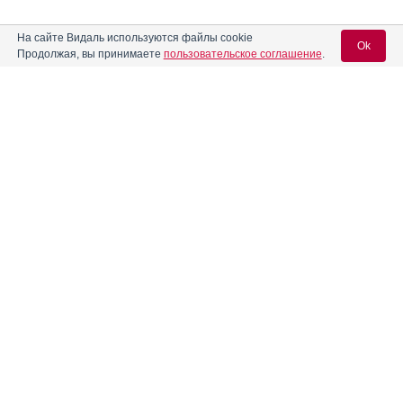
На сайте Видаль используются файлы cookie
Ok
Продолжая, вы принимаете
пользовательское соглашение
.
Содержание
Вход для специалистов
E-mail учетной записи Vidal:
Форма выпуска, упаковка и состав
Фармако-терапевтические группы
Пароль:
Фармакологическое действие
Фармакокинетика
Показания препарата
Режим дозирования
Регистрация
Забыли пароль?
Побочное действие
Противопоказания к применению