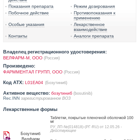
Показания препарата
Режим дозирования
Побочное действие
Противопоказания к
применению
Особые указания
Лекарственное
взаимодействие
Контакты
Аналоги препарата
Владелец регистрационного удостоверения:
ВЕЛФАРМ-М, ООО
(Россия)
Произведено:
ФАРММЕНТАЛ ГРУПП, ООО
(Россия)
Код ATX:
L01EA04
(Бозутиниб)
Активное вещество:
бозутиниб
(bosutinib)
Rec.INN
зарегистрированное ВОЗ
Лекарственные формы
Таблетки, покрытые пленочной оболочкой 100
мг
РУ: ЛП-№(014818)-(РГ-RU) от 12.05.26
-
Действующее
Бозутиниб
Велфарм