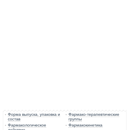
Форма выпуска, упаковка и
Фармако-терапевтические
состав
группы
Фармакологическое
Фармакокинетика
действие