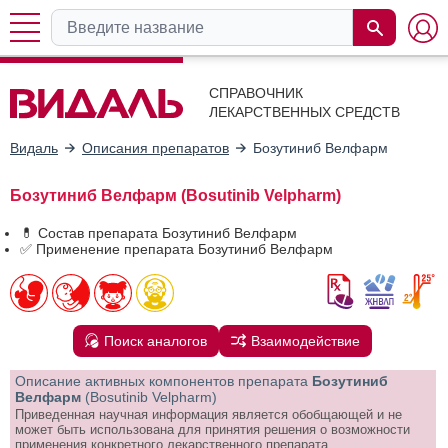
СПРАВОЧНИК
ЛЕКАРСТВЕННЫХ СРЕДСТВ
Видаль
Описания препаратов
Бозутиниб Велфарм
Бозутиниб Велфарм (Bosutinib Velpharm)
💊 Состав препарата Бозутиниб Велфарм
✅ Применение препарата Бозутиниб Велфарм
Поиск аналогов
Взаимодействие
Описание активных компонентов препарата
Бозутиниб
Велфарм
(Bosutinib Velpharm)
Приведенная научная информация является обобщающей и не
может быть использована для принятия решения о возможности
применения конкретного лекарственного препарата.