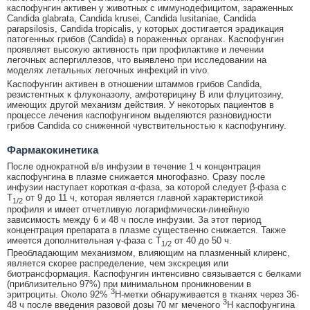
каспофунгин активен у животных с иммунодефицитом, зараженных
Candida glabrata, Candida krusei, Candida lusitaniae, Candida
parapsilosis, Candida tropicalis, у которых достигается эрадикация
патогенных грибов (Candida) в пораженных органах. Каспофунгин
проявляет высокую активность при профилактике и лечении
легочных аспергиллезов, что выявлено при исследовании на
моделях летальных легочных инфекций in vivo.
Каспофунгин активен в отношении штаммов грибов Candida,
резистентных к флуконазолу, амфотерицину В или флуцитозину,
имеющих другой механизм действия. У некоторых пациентов в
процессе лечения каспофунгином выделяются разновидности
грибов Candida со сниженной чувствительностью к каспофунгину.
Фармакокинетика
После однократной в/в инфузии в течение 1 ч концентрация
каспофунгина в плазме снижается многофазно. Сразу после
инфузии наступает короткая α-фаза, за которой следует β-фаза с
Т
от 9 до 11 ч, которая является главной характеристикой
1/2
профиля и имеет отчетливую логарифмически-линейную
зависимость между 6 и 48 ч после инфузии. За этот период
концентрация препарата в плазме существенно снижается. Также
имеется дополнительная γ-фаза с Т
от 40 до 50 ч.
1/2
Преобладающим механизмом, влияющим на плазменный клиренс,
является скорее распределение, чем экскреция или
биотрансформация. Каспофунгин интенсивно связывается с белками
(приблизительно 97%) при минимальном проникновении в
3
эритроциты. Около 92%
H-метки обнаруживается в тканях через 36-
3
48 ч после введения разовой дозы 70 мг меченого
H каспофунгина