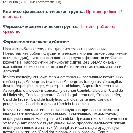
вещества (50 и 70 мг соответственно).
Клинико-фармакологическая группа:
Противогрибковый
препарат
Фармако-терапевтическая группа:
Противогрибковое
средство
Фармакологическое действие
Противогрибковое средство для системного применения.
Представляет собой полусинтетическое липопептидное соединение
(эхинокандин), синтезированное из продукта ферментации Glarea
lozoyensis. Каспофунгин ингибирует синтез β-(1,3)-D-глюкана -
важнейшего компонента клеточной стенки многих гифомицетов и
дрожжей.
In vitro каспофунгин
активен в отношении
различных патогенных
грибов рода Aspergillus (включая Aspergillus fumigatus, Aspergillus
flavus, Aspergillus niger, Aspergillus nidulans, Aspergillus terreus и
Aspergillus candidus) и Candida (включая Candida albicans, Candida
dubliniensis, Candida glabrata, Candida guilliermondii, Candida kefyr,
Candida krusei, Candida lipolytica, Candida lusitaniae, Candida
parapsilosis, Candida rugosa и Candida tropicalis).
In vivo выявлена активность каспофунгина при парентеральном
введении животным с нормальным и сниженным иммунитетом,
инфицированным Aspergillus и Candida. Применение каспофунгина в
этих случаях способствует увеличению продолжительности жизни
инфицированных животных (Aspergillus и Candida) и эрадикации
патогенных грибов (Candida) в пораженных органах. Также