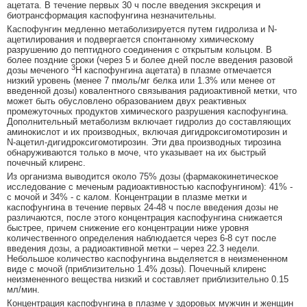
ацетата. В течение первых 30 ч после введения экскреция и
биотрансформация каспофунгина незначительны.
Каспофунгин медленно метаболизируется путем гидролиза и N-
ацетилирования и подвергается спонтанному химическому
разрушению до пептидного соединения с открытым кольцом. В
более поздние сроки (через 5 и более дней после введения разовой
3
дозы меченого
H каспофунгина ацетата) в плазме отмечается
низкий уровень (менее 7 пмоль/мг белка или 1.3% или менее от
введенной дозы) ковалентного связывания радиоактивной метки, что
может быть обусловлено образованием двух реактивных
промежуточных продуктов химического разрушения каспофунгина.
Дополнительный метаболизм включает гидролиз до составляющих
аминокислот и их производных, включая дигидроксигомотирозин и
N-ацетил-дигидроксигомотирозин. Эти два производных тирозина
обнаруживаются только в моче, что указывает на их быстрый
почечный клиренс.
Из организма выводится около 75% дозы (фармакокинетическое
исследование с меченым радиоактивностью каспофунгином): 41% -
с мочой и 34% - с калом. Концентрации в плазме метки и
каспофунгина в течение первых 24-48 ч после введения дозы не
различаются, после этого концентрация каспофунгина снижается
быстрее, причем снижение его концентрации ниже уровня
количественного определения наблюдается через 6-8 сут после
введения дозы, а радиоактивной метки – через 22.3 недели.
Небольшое количество каспофунгина выделяется в неизмененном
виде с мочой (приблизительно 1.4% дозы). Почечный клиренс
неизмененного вещества низкий и составляет приблизительно 0.15
мл/мин.
Концентрация каспофунгина в плазме у здоровых мужчин и женщин