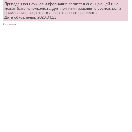
Приведенная научная информация является обобщающей и не
может быть использована для принятия решения о возможности
применения конкретного лекарственного препарата.
Дата обновления: 2020.04.22
Реклама