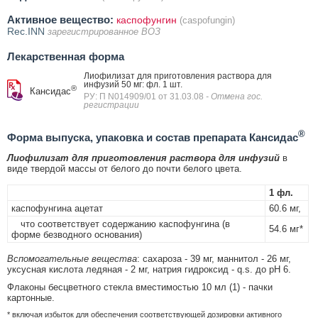
Активное вещество:
каспофунгин
(caspofungin)
Rec.INN
зарегистрированное ВОЗ
Лекарственная форма
Лиофилизат для приготовления раствора для
инфузий 50 мг: фл. 1 шт.
®
Кансидас
РУ: П N014909/01 от 31.03.08
- Отмена гос.
регистрации
®
Форма выпуска, упаковка и состав препарата Кансидас
Лиофилизат для приготовления раствора для инфузий
в
виде твердой массы от белого до почти белого цвета.
1 фл.
каспофунгина ацетат
60.6 мг,
что соответствует содержанию каспофунгина (в
54.6 мг*
форме безводного основания)
Вспомогательные вещества
: сахароза - 39 мг, маннитол - 26 мг,
уксусная кислота ледяная - 2 мг, натрия гидроксид - q.s. до pH 6.
Флаконы бесцветного стекла вместимостью 10 мл (1) - пачки
картонные.
* включая избыток для обеспечения соответствующей дозировки активного