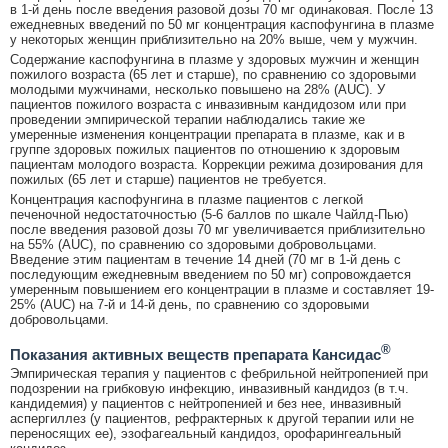
в 1-й день после введения разовой дозы 70 мг одинаковая. После 13
ежедневных введений по 50 мг концентрация каспофунгина в плазме
у некоторых женщин приблизительно на 20% выше, чем у мужчин.
Содержание каспофунгина в плазме у здоровых мужчин и женщин
пожилого возраста (65 лет и старше), по сравнению со здоровыми
молодыми мужчинами, несколько повышено на 28% (AUC). У
пациентов пожилого возраста c инвазивным кандидозом или при
проведении эмпирической терапии наблюдались такие же
умеренные изменения концентрации препарата в плазме, как и в
группе здоровых пожилых пациентов по отношению к здоровым
пациентам молодого возраста. Коррекции режима дозирования для
пожилых (65 лет и старше) пациентов не требуется.
Концентрация каспофунгина в плазме пациентов с легкой
печеночной недостаточностью (5-6 баллов по шкале Чайлд-Пью)
после введения разовой дозы 70 мг увеличивается приблизительно
на 55% (AUC), по сравнению со здоровыми добровольцами.
Введение этим пациентам в течение 14 дней (70 мг в 1-й день с
последующим ежедневным введением по 50 мг) сопровождается
умеренным повышением его концентрации в плазме и составляет 19-
25% (AUC) на 7-й и 14-й день, по сравнению со здоровыми
добровольцами.
®
Показания активных веществ препарата Кансидас
Эмпирическая терапия у пациентов с фебрильной нейтропенией при
подозрении на грибковую инфекцию, инвазивный кандидоз (в т.ч.
кандидемия) у пациентов с нейтропенией и без нее, инвазивный
аспергиллез (у пациентов, рефрактерных к другой терапии или не
переносящих ее), эзофагеальный кандидоз, орофарингеальный