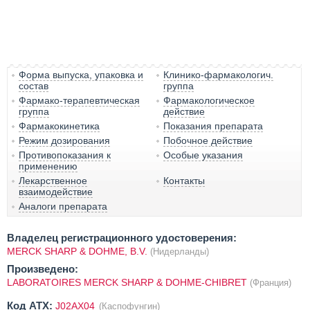
Форма выпуска, упаковка и
Клинико-фармакологич.
состав
группа
Фармако-терапевтическая
Фармакологическое
группа
действие
Фармакокинетика
Показания препарата
Режим дозирования
Побочное действие
Противопоказания к
Особые указания
применению
Лекарственное
Контакты
взаимодействие
Аналоги препарата
Владелец регистрационного удостоверения:
MERCK SHARP & DOHME, B.V.
(Нидерланды)
Произведено:
LABORATOIRES MERCK SHARP & DOHME-CHIBRET
(Франция)
Код ATX:
J02AX04
(Каспофунгин)