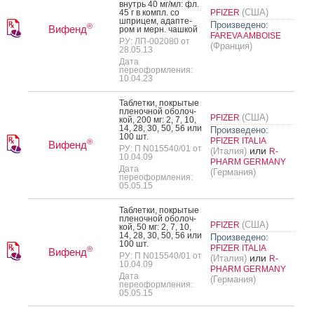
внутрь 40 мг/мл: фл.
(США)
45 г в компл. со
PFIZER
шпри­цем, адап­те­
Произведено:
®
Вифенд
ром и мерн. чаш­кой
FAREVA AMBOISE
РУ: ЛП-002080 от
(Франция)
28.05.13
Дата
переоформления:
10.04.23
Таб­летки, пок­ры­тые
пле­ноч­ной обо­лоч­
(США)
PFIZER
кой, 200 мг: 2, 7, 10,
14, 28, 30, 50, 56 или
Произведено:
100 шт.
PFIZER ITALIA
®
Вифенд
РУ: П N015540/01 от
или
(Италия)
R-
10.04.09
PHARM GERMANY
Дата
(Германия)
переоформления:
05.05.15
Таб­летки, пок­ры­тые
пле­ноч­ной обо­лоч­
(США)
PFIZER
кой, 50 мг: 2, 7, 10,
14, 28, 30, 50, 56 или
Произведено:
100 шт.
PFIZER ITALIA
®
Вифенд
РУ: П N015540/01 от
или
(Италия)
R-
10.04.09
PHARM GERMANY
Дата
(Германия)
переоформления:
05.05.15