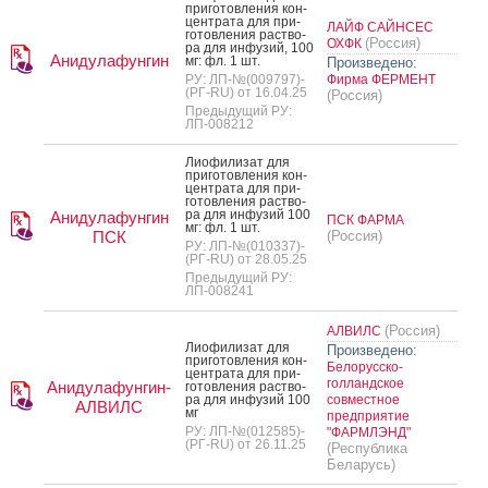
при­готов­ле­ния кон­
цен­тра­та для при­
ЛАЙФ САЙНСЕС
готов­ле­ния рас­тво­
(Россия)
ОХФК
ра для ин­фу­зий, 100
Анидулафунгин
мг: фл. 1 шт.
Произведено:
РУ: ЛП-№(009797)-
Фирма ФЕРМЕНТ
(РГ-RU) от 16.04.25
(Россия)
Предыдущий РУ:
ЛП-008212
Ли­офи­лизат для
при­готов­ле­ния кон­
цен­тра­та для при­
готов­ле­ния рас­тво­
ра для ин­фу­зий 100
Анидулафунгин
ПСК ФАРМА
мг: фл. 1 шт.
ПСК
(Россия)
РУ: ЛП-№(010337)-
(РГ-RU) от 28.05.25
Предыдущий РУ:
ЛП-008241
(Россия)
АЛВИЛС
Ли­офи­лизат для
Произведено:
при­готов­ле­ния кон­
Белорусско-
цен­тра­та для при­
голландское
Анидулафунгин-
готов­ле­ния рас­тво­
ра для ин­фу­зий 100
совместное
АЛВИЛС
мг
предприятие
РУ: ЛП-№(012585)-
"ФАРМЛЭНД"
(РГ-RU) от 26.11.25
(Республика
Беларусь)