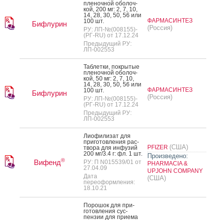
пле­ноч­ной обо­лоч­
кой, 200 мг: 2, 7, 10,
14, 28, 30, 50, 56 или
ФАРМАСИНТЕЗ
100 шт.
Бифлурин
(Россия)
РУ: ЛП-№(008155)-
(РГ-RU) от 17.12.24
Предыдущий РУ:
ЛП-002553
Таб­летки, пок­ры­тые
пле­ноч­ной обо­лоч­
кой, 50 мг: 2, 7, 10,
14, 28, 30, 50, 56 или
ФАРМАСИНТЕЗ
100 шт.
Бифлурин
(Россия)
РУ: ЛП-№(008155)-
(РГ-RU) от 17.12.24
Предыдущий РУ:
ЛП-002553
Ли­офи­лизат для
при­готов­ле­ния рас­
(США)
PFIZER
тво­ра для ин­фу­зий
200 мг/3.4 г: фл. 1 шт.
Произведено:
®
Вифенд
РУ: П N015539/01 от
PHARMACIA &
27.04.09
UPJOHN COMPANY
Дата
(США)
переоформления:
18.10.21
По­рошок для при­
готов­ле­ния сус­
пензии для при­ема