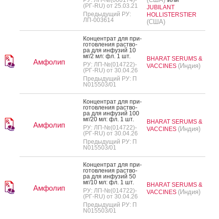
(РГ-RU) от 25.03.21
JUBILANT
Предыдущий РУ:
HOLLISTERSTIER
ЛП-003614
(США)
Кон­цен­трат для при­
готов­ле­ния рас­тво­
ра для ин­фу­зий 10
мг/2 мл: фл. 1 шт.
BHARAT SERUMS &
Амфолип
РУ: ЛП-№(014722)-
(Индия)
VACCINES
(РГ-RU) от 30.04.26
Предыдущий РУ: П
N015503/01
Кон­цен­трат для при­
готов­ле­ния рас­тво­
ра для ин­фу­зий 100
мг/20 мл: фл. 1 шт.
BHARAT SERUMS &
Амфолип
РУ: ЛП-№(014722)-
(Индия)
VACCINES
(РГ-RU) от 30.04.26
Предыдущий РУ: П
N015503/01
Кон­цен­трат для при­
готов­ле­ния рас­тво­
ра для ин­фу­зий 50
мг/10 мл: фл. 1 шт.
BHARAT SERUMS &
Амфолип
РУ: ЛП-№(014722)-
(Индия)
VACCINES
(РГ-RU) от 30.04.26
Предыдущий РУ: П
N015503/01