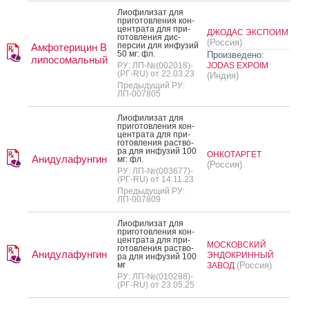
Ли­офи­лизат для
при­готов­ле­ния кон­
цен­тра­та для при­
ДЖОДАС ЭКСПОИМ
готов­ле­ния дис­
(Россия)
персии для ин­фу­зий
Амфотерицин В
50 мг: фл.
Произведено:
липосомальный
РУ: ЛП-№(002018)-
JODAS EXPOIM
(РГ-RU) от 22.03.23
(Индия)
Предыдущий РУ:
ЛП-007805
Ли­офи­лизат для
при­готов­ле­ния кон­
цен­тра­та для при­
готов­ле­ния рас­тво­
ра для ин­фу­зий 100
ОНКОТАРГЕТ
Анидулафунгин
мг: фл.
(Россия)
РУ: ЛП-№(003677)-
(РГ-RU) от 14.11.23
Предыдущий РУ:
ЛП-007809
Ли­офи­лизат для
при­готов­ле­ния кон­
цен­тра­та для при­
МОСКОВСКИЙ
готов­ле­ния рас­тво­
Анидулафунгин
ЭНДОКРИННЫЙ
ра для ин­фу­зий 100
мг
(Россия)
ЗАВОД
РУ: ЛП-№(010288)-
(РГ-RU) от 23.05.25