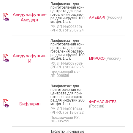
Ли­офи­лизат для
при­готов­ле­ния кон­
цен­тра­та для при­
Анидулафунгин-
готов­ле­ния рас­тво­
(Россия)
АМЕДАРТ
ра для ин­фу­зий 100
Амедарт
мг: фл. 1 шт.
РУ: ЛП-№(006329)-
(РГ-RU) от 25.07.24
Ли­офи­лизат для
при­готов­ле­ния кон­
цен­тра­та для при­
готов­ле­ния рас­тво­
ра для ин­фу­зий 100
Анидулафунгин-
(Россия)
мг: фл. 1 шт.
МИРОКО
И
РУ: ЛП-№(008703)-
(РГ-RU) от 04.02.25
Предыдущий РУ:
ЛП-006859
Ли­офи­лизат для
при­готов­ле­ния кон­
цен­тра­та для при­
готов­ле­ния рас­тво­
ра для ин­фу­зий 200
ФАРМАСИНТЕЗ
Бифлурин
мг: фл. 1 шт.
(Россия)
РУ: ЛП-№(001044)-
(РГ-RU) от 19.07.22
Предыдущий РУ:
ЛП-005255
Таб­летки, пок­ры­тые