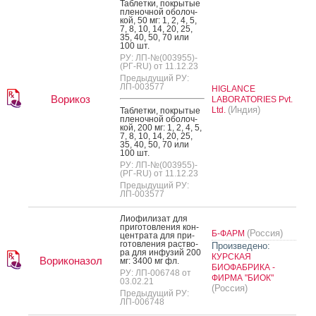
Таб­летки, пок­ры­тые
пле­ноч­ной обо­лоч­
кой, 50 мг: 1, 2, 4, 5,
7, 8, 10, 14, 20, 25,
35, 40, 50, 70 или
100 шт.
РУ: ЛП-№(003955)-
(РГ-RU) от 11.12.23
Предыдущий РУ:
ЛП-003577
HIGLANCE
Ворикоз
LABORATORIES Pvt.
(Индия)
Ltd.
Таб­летки, пок­ры­тые
пле­ноч­ной обо­лоч­
кой, 200 мг: 1, 2, 4, 5,
7, 8, 10, 14, 20, 25,
35, 40, 50, 70 или
100 шт.
РУ: ЛП-№(003955)-
(РГ-RU) от 11.12.23
Предыдущий РУ:
ЛП-003577
Ли­офи­лизат для
при­готов­ле­ния кон­
(Россия)
Б-ФАРМ
цен­тра­та для при­
готов­ле­ния рас­тво­
Произведено:
ра для ин­фу­зий 200
КУРСКАЯ
Вориконазол
мг: 3400 мг фл.
БИОФАБРИКА -
РУ: ЛП-006748 от
ФИРМА "БИОК"
03.02.21
(Россия)
Предыдущий РУ:
ЛП-006748