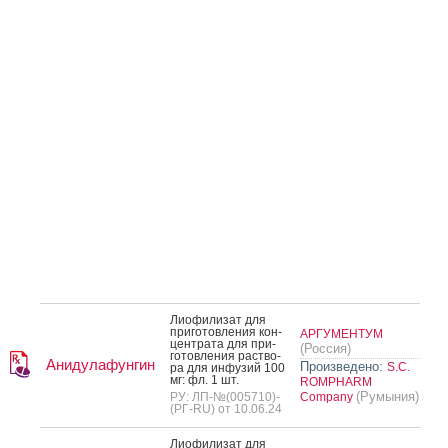
Ли­офи­лизат для
при­готов­ле­ния кон­
АРГУМЕНТУМ
цен­тра­та для при­
(Россия)
готов­ле­ния рас­тво­
Анидулафунгин
Произведено:
S.C.
ра для ин­фу­зий 100
мг: фл. 1 шт.
ROMPHARM
(Румыния)
РУ: ЛП-№(005710)-
Company
(РГ-RU) от 10.06.24
Ли­офи­лизат для