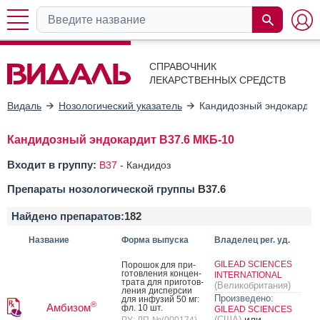
СПРАВОЧНИК
ЛЕКАРСТВЕННЫХ СРЕДСТВ
Видаль
Нозологический указатель
Кандидозный эндокардит
Кандидозный эндокардит B37.6 МКБ-10
Входит в группу:
B37
-
Кандидоз
Препараты нозологической группы
B37.6
Найдено препаратов:
182
Название
Форма выпуска
Владелец рег. уд.
GILEAD SCIENCES
По­рошок для при­
готов­ле­ния кон­цен­
INTERNATIONAL
тра­та для при­готов­
(Великобритания)
ле­ния дис­персии
Произведено:
для ин­фу­зий 50 мг:
®
Амбизом
фл. 10 шт.
GILEAD SCIENCES
или
(США)
РУ: ЛП-№(000174)-