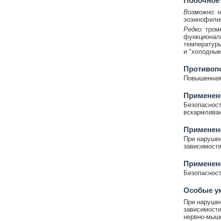
Побочное
Возможно:
н
эозинофили
Редко:
тромб
функциональ
температуры
и "холодные
Противоп
Повышенная 
Применени
Безопасност
вскармливан
Применен
При нарушен
зависимости
Применени
Безопасност
Особые у
При нарушен
зависимости
нервно-мыш