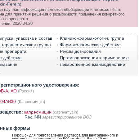
in-Ferein)
я научная информация является обобщающей и не может быть
на для принятия решения о возможности применения конкретного
ного препарата.
ления: 2020.04.20
пуска, упаковка и состав
Клинико-фармакологич. группа
терапевтическая группа
Фармакологическое действие
ия препарата
Режим дозирования
е действие
Противопоказания к применению
указания
Лекарственное взаимодействие
ы
регистрационного удостоверения:
В-А, АО
(Россия)
J04AB30
(Капреомицин)
вещество:
капреомицин
(capreomycin)
Rec.INN
зарегистрированное ВОЗ
енные формы
Порошок для приготовления раствора для внутривенного и