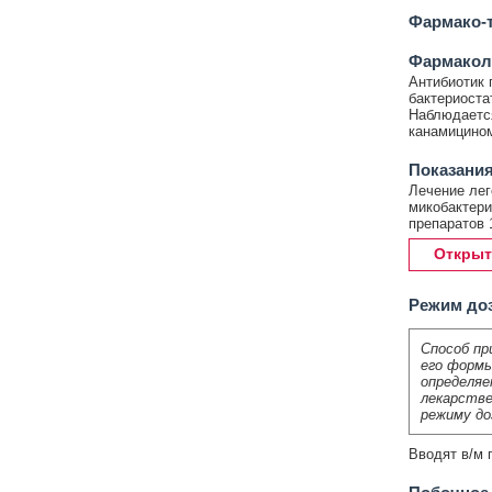
Фармако-т
Фармакол
Антибиотик 
бактериоста
Наблюдается
канамицином
Показания
Лечение лег
микобактери
препаратов 
Открыт
Режим до
Способ пр
его формы
определяе
лекарстве
режиму до
Вводят в/м п