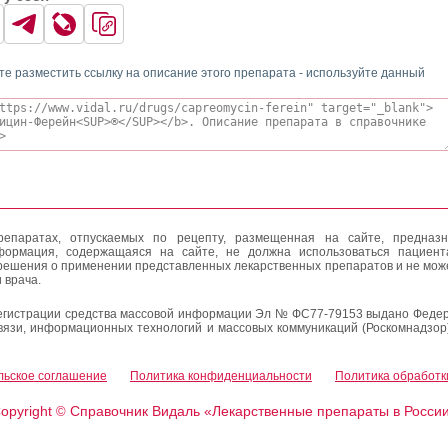
те разместить ссылку на описание этого препарата - используйте данный
епаратах, отпускаемых по рецепту, размещенная на сайте, предназн
формация, содержащаяся на сайте, не должна использоваться пациен
решения о применении представленных лекарственных препаратов и не мож
 врача.
егистрации средства массовой информации Эл № ФС77-79153 выдано Федер
вязи, информационных технологий и массовых коммуникаций (Роскомнадзор
льское соглашение
Политика конфиденциальности
Политика обработк
opyright
Справочник Видаль «Лекарственные препараты в Росси
©