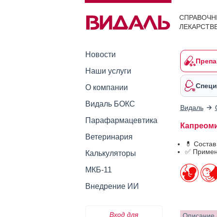
СПРАВОЧН
ЛЕКАРСТВ
Новости
Препа
Наши услуги
Специ
О компании
Видаль БОКС
Видаль
Парафармацевтика
Капреом
Ветеринария
💊 Соста
✅ Примен
Калькуляторы
МКБ-11
Внедрение ИИ
Вход для
Описание 