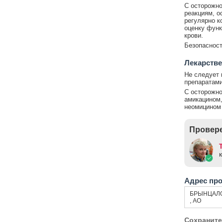
С осторожно
реакциям, о
регулярно к
оценку функ
крови.
Безопасност
Лекарстве
Не следует 
препаратами
С осторожно
амикацином,
неомицином 
Провере
Адрес пр
БРЫНЦАЛО
, АО
Сохраните