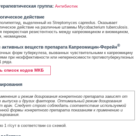
ерапевтическая группа:
Антибиотик
огическое действие
полипептид, выделенный из Streptomyces capreolus. Оказывает
тическое действие на различные штаммы Mycobacterium tuberculosis.
 перекрестная резистентность между капреомицином и виомицином,
, неомицином.
®
 активных веществ препарата Капреомицин-Ферейн
очных форм туберкулеза, вызванных чувствительными к капреомицину
ями при неэффективности или непереносимости противотуберкулезных
1 ряда.
ь список кодов МКБ
зирования
именения и режим дозирования конкретного препарата зависят от
 выпуска и других факторов. Оптимальный режим дозирования
т врач. Следует строго соблюдать соответствие используемой
нной формы конкретного препарата показаниям к применению и
зирования.
о 1 г/сут в соответствии со схемой.