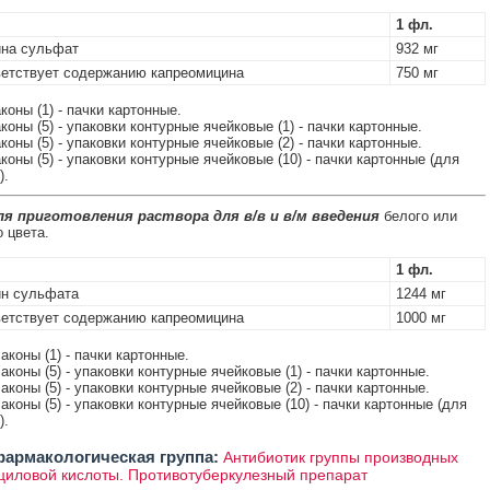
1 фл.
ина сульфат
932 мг
етствует содержанию капреомицина
750 мг
коны (1) - пачки картонные.
коны (5) - упаковки контурные ячейковые (1) - пачки картонные.
коны (5) - упаковки контурные ячейковые (2) - пачки картонные.
коны (5) - упаковки контурные ячейковые (10) - пачки картонные (для
).
я приготовления раствора для в/в и в/м введения
белого или
 цвета.
1 фл.
ин сульфата
1244 мг
етствует содержанию капреомицина
1000 мг
аконы (1) - пачки картонные.
аконы (5) - упаковки контурные ячейковые (1) - пачки картонные.
аконы (5) - упаковки контурные ячейковые (2) - пачки картонные.
аконы (5) - упаковки контурные ячейковые (10) - пачки картонные (для
).
армакологическая группа:
Антибиотик группы производных
иловой кислоты. Противотуберкулезный препарат