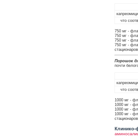
капреомиц
что соотв
750 мг - фла
750 мг - фла
750 мг - фла
750 мг - фла
стационаров
Порошок дл
почти белого
капреомиц
что соотв
1000 мг - фл
1000 мг - фл
1000 мг - фл
1000 мг - фл
стационаров
Клинико-ф
аминосалиц