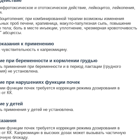
 действие
ефротоксическое и ототоксическое действие, лейкоцитоз, лейкопения,
я.
оцитопения; при комбинированной терапии возможны изменения
ных проб печени, крапивница, макуло-папулезная сыпь, повышение
 тела; боль в месте инъекции, уплотнение, чрезмерная кровоточивость
" абсцессы.
оказания к применению
чувствительность к капреомицину.
е при беременности и кормлении грудью
ь применения при беременности и в период лактации (грудного
ия) не установлена.
ие при нарушениях функции почек
ии функции почек требуется коррекция режима дозирования в
 от КК.
е у детей
ь применения у детей не установлена.
казания
ии функции почек требуется коррекция режима дозирования в
 от КК. Капреомицин в высоких дозах может вызывать частичную
ечную блокаду.