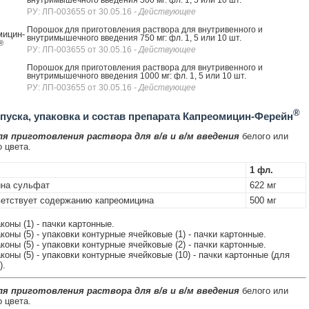
внутримышечного введения 500 мг: фл. 1, 5 или 10 шт.
РУ: ЛП-003655 от 30.05.16
- Действующее
Порошок для приготовления раствора для внутривенного и
мицин-
внутримышечного введения 750 мг: фл. 1, 5 или 10 шт.
®
РУ: ЛП-003655 от 30.05.16
- Действующее
Порошок для приготовления раствора для внутривенного и
внутримышечного введения 1000 мг: фл. 1, 5 или 10 шт.
РУ: ЛП-003655 от 30.05.16
- Действующее
®
уска, упаковка и состав препарата Капреомицин-Ферейн
я приготовления раствора для в/в и в/м введения
белого или
 цвета.
1 фл.
ина сульфат
622 мг
етствует содержанию капреомицина
500 мг
коны (1) - пачки картонные.
коны (5) - упаковки контурные ячейковые (1) - пачки картонные.
коны (5) - упаковки контурные ячейковые (2) - пачки картонные.
коны (5) - упаковки контурные ячейковые (10) - пачки картонные (для
).
я приготовления раствора для в/в и в/м введения
белого или
 цвета.