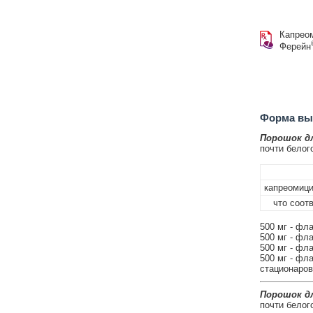
Капрео
Ферейн
Форма вып
Порошок дл
почти белого
капреомиц
что соотв
500 мг - фла
500 мг - фла
500 мг - фла
500 мг - фла
стационаров
Порошок дл
почти белого