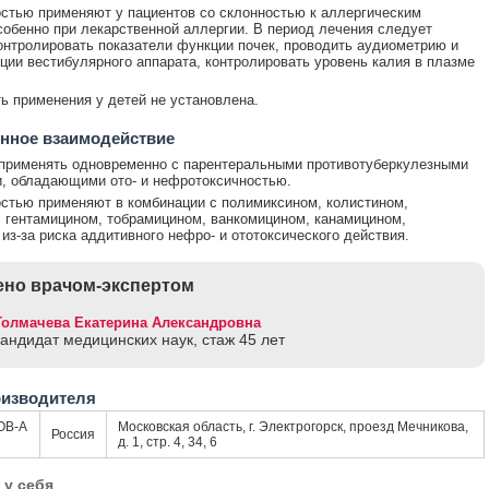
стью применяют у пациентов со склонностью к аллергическим
собенно при лекарственной аллергии. В период лечения следует
онтролировать показатели функции почек, проводить аудиометрию и
ции вестибулярного аппарата, контролировать уровень калия в плазме
ь применения у детей не установлена.
нное взаимодействие
применять одновременно с парентеральными противотуберкулезными
, обладающими ото- и нефротоксичностью.
стью применяют в комбинации с полимиксином, колистином,
 гентамицином, тобрамицином, ванкомицином, канамицином,
из-за риска аддитивного нефро- и ототоксического действия.
но врачом-экспертом
Толмачева Екатерина Александровна
кандидат медицинских наук, стаж 45 лет
оизводителя
В-А
Московская область, г. Электрогорск, проезд Мечникова,
Россия
д. 1, стр. 4, 34, 6
 у себя