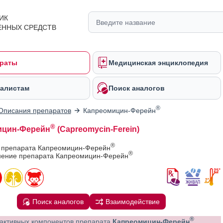
ИК
ЕННЫХ СРЕДСТВ
раты
Медицинская энциклопедия
алистам
Поиск аналогов
®
Описания препаратов
Капреомицин-Ферейн
®
ицин-Ферейн
(Capreomycin-Ferein)
®
в препарата Капреомицин-Ферейн
®
ение препарата Капреомицин-Ферейн
Поиск аналогов
Взаимодействие
®
активных компонентов препарата
Капреомицин-Ферейн