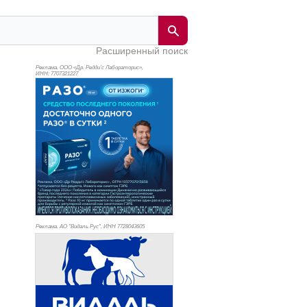
Расширенный поиск
Реклама. ООО «Др. Редди’с Лабораторис»,
ИНН: 770
7321227
Реклама. АО "Видаль Рус", ИНН 772
8043605