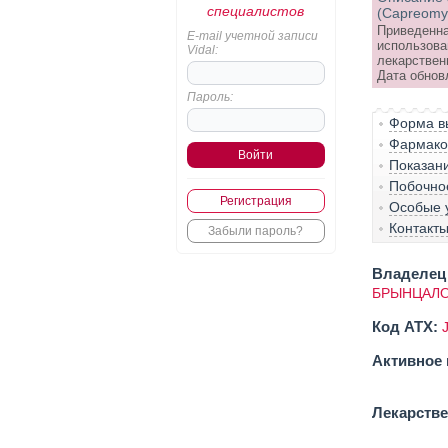
специалистов
(Capreomyc
Приведенна
E-mail учетной записи
использова
Vidal:
лекарствен
Дата обнов
Пароль:
Форма вы
Фармако-
Показан
Побочно
Регистрация
Особые 
Контакт
Забыли пароль?
Владелец 
БРЫНЦАЛО
Код ATX:
Активное 
Лекарств