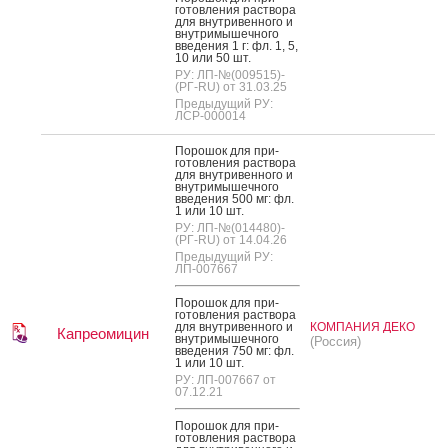
готов­ле­ния рас­тво­ра
для внут­ри­вен­но­го и
внут­ри­мышеч­но­го
вве­дения 1 г: фл. 1, 5,
10 или 50 шт.
РУ: ЛП-№(009515)-
(РГ-RU) от 31.03.25
Предыдущий РУ:
ЛСР-000014
По­рошок для при­
готов­ле­ния рас­тво­ра
для внут­ри­вен­но­го и
внут­ри­мышеч­но­го
вве­дения 500 мг: фл.
1 или 10 шт.
РУ: ЛП-№(014480)-
(РГ-RU) от 14.04.26
Предыдущий РУ:
ЛП-007667
По­рошок для при­
готов­ле­ния рас­тво­ра
для внут­ри­вен­но­го и
КОМПАНИЯ ДЕКО
Капреомицин
внут­ри­мышеч­но­го
(Россия)
вве­дения 750 мг: фл.
1 или 10 шт.
РУ: ЛП-007667 от
07.12.21
По­рошок для при­
готов­ле­ния рас­тво­ра