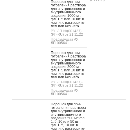
По­рошок для при­
готов­ле­ния рас­тво­ра
для внут­ри­вен­но­го и
внут­ри­мышеч­но­го
вве­дения 1000 мг:
фл. 1, 5 или 10 шт. в
компл. с рас­тво­рите­
лем или без не­го
РУ: ЛП-№(001437)-
(РГ-RU) от 21.11.22
Предыдущий РУ:
ЛП-005641
По­рошок для при­
готов­ле­ния рас­тво­ра
для внут­ри­вен­но­го и
внут­ри­мышеч­но­го
вве­дения 2000 мг:
фл. 1, 5 или 10 шт. в
компл. с рас­тво­рите­
лем или без не­го
РУ: ЛП-№(001437)-
(РГ-RU) от 21.11.22
Предыдущий РУ:
ЛП-005641
По­рошок для при­
готов­ле­ния рас­тво­ра
для внут­ри­вен­но­го и
внут­ри­мышеч­но­го
вве­дения 500 мг: фл.
1, 5, 10 или 50 шт.;
фл. 1, 5, 10 шт. в
компл. с рас­тво­рите­