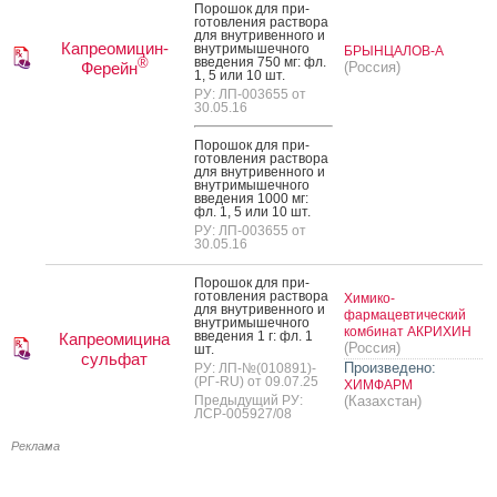
По­рошок для при­
готов­ле­ния рас­тво­ра
для внут­ри­вен­но­го и
Капреомицин-
внут­ри­мышеч­но­го
БРЫНЦАЛОВ-А
вве­дения 750 мг: фл.
®
Ферейн
(Россия)
1, 5 или 10 шт.
РУ: ЛП-003655 от
30.05.16
По­рошок для при­
готов­ле­ния рас­тво­ра
для внут­ри­вен­но­го и
внут­ри­мышеч­но­го
вве­дения 1000 мг:
фл. 1, 5 или 10 шт.
РУ: ЛП-003655 от
30.05.16
По­рошок для при­
готов­ле­ния рас­тво­ра
Химико-
для внут­ри­вен­но­го и
фармацевтический
внут­ри­мышеч­но­го
комбинат АКРИХИН
вве­дения 1 г: фл. 1
Капреомицина
(Россия)
шт.
сульфат
Произведено:
РУ: ЛП-№(010891)-
(РГ-RU) от 09.07.25
ХИМФАРМ
Предыдущий РУ:
(Казахстан)
ЛСР-005927/08
Реклама