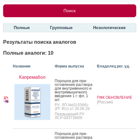
Полные
Групповые
Нозологические
Результаты поиска аналогов
Полные аналоги: 10
Название
Форма выпуска
Владелец рег. уд.
Капремабол
По­рошок для при­
готов­ле­ния рас­тво­ра
для внут­ри­вен­но­го и
внут­ри­мышеч­но­го
вве­дения 1 г: фл. 1
ПФК ОБНОВЛЕНИЕ
шт.
(Россия)
РУ: ЛП-№(015566)-
(РГ-RU) от 30.06.26
Предыдущий РУ:
ЛСР-003738/09
По­рошок для при­
готов­ле­ния рас­тво­ра