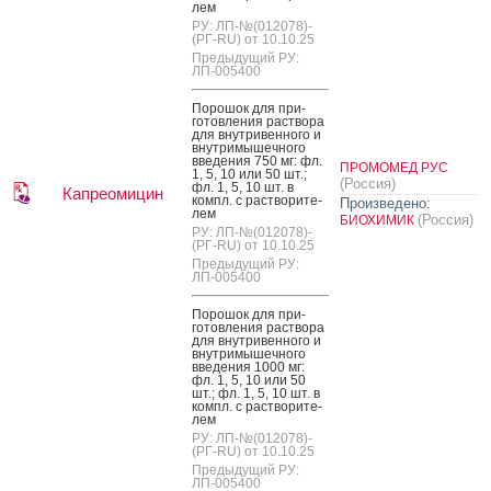
лем
РУ: ЛП-№(012078)-
(РГ-RU) от 10.10.25
Предыдущий РУ:
ЛП-005400
По­рошок для при­
готов­ле­ния рас­тво­ра
для внут­ри­вен­но­го и
внут­ри­мышеч­но­го
вве­дения 750 мг: фл.
ПРОМОМЕД РУС
1, 5, 10 или 50 шт.;
(Россия)
фл. 1, 5, 10 шт. в
Капреомицин
компл. с рас­тво­рите­
Произведено:
лем
(Россия)
БИОХИМИК
РУ: ЛП-№(012078)-
(РГ-RU) от 10.10.25
Предыдущий РУ:
ЛП-005400
По­рошок для при­
готов­ле­ния рас­тво­ра
для внут­ри­вен­но­го и
внут­ри­мышеч­но­го
вве­дения 1000 мг:
фл. 1, 5, 10 или 50
шт.; фл. 1, 5, 10 шт. в
компл. с рас­тво­рите­
лем
РУ: ЛП-№(012078)-
(РГ-RU) от 10.10.25
Предыдущий РУ:
ЛП-005400