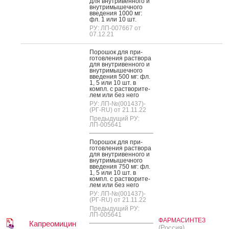
для внут­ри­вен­но­го и
внут­ри­мышеч­но­го
вве­дения 1000 мг:
фл. 1 или 10 шт.
РУ: ЛП-007667 от
07.12.21
По­рошок для при­
готов­ле­ния рас­тво­ра
для внут­ри­вен­но­го и
внут­ри­мышеч­но­го
вве­дения 500 мг: фл.
1, 5 или 10 шт. в
компл. с рас­тво­рите­
лем или без не­го
РУ: ЛП-№(001437)-
(РГ-RU) от 21.11.22
Предыдущий РУ:
ЛП-005641
По­рошок для при­
готов­ле­ния рас­тво­ра
для внут­ри­вен­но­го и
внут­ри­мышеч­но­го
вве­дения 750 мг: фл.
1, 5 или 10 шт. в
компл. с рас­тво­рите­
лем или без не­го
РУ: ЛП-№(001437)-
(РГ-RU) от 21.11.22
Предыдущий РУ:
ЛП-005641
ФАРМАСИНТЕЗ
Капреомицин
(Россия)