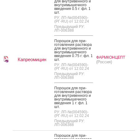
для внут­ри­вен­но­го и
внут­ри­мышеч­но­го
вве­дения 0.5 г: фл. 1
шт.
РУ: ЛП-№(004590)-
(РГ-RU) от 12.02.24
Предыдущий РУ:
ЛП-006388
По­рошок для при­
готов­ле­ния рас­тво­ра
для внут­ри­вен­но­го и
внут­ри­мышеч­но­го
вве­дения 0.75 г: фл. 1
ФАРМКОНЦЕПТ
Капреомицин
шт.
(Россия)
РУ: ЛП-№(004590)-
(РГ-RU) от 12.02.24
Предыдущий РУ:
ЛП-006388
По­рошок для при­
готов­ле­ния рас­тво­ра
для внут­ри­вен­но­го и
внут­ри­мышеч­но­го
вве­дения 1 г: фл. 1
шт.
РУ: ЛП-№(004590)-
(РГ-RU) от 12.02.24
Предыдущий РУ:
ЛП-006388
По­рошок для при­