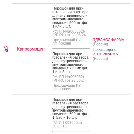
По­рошок для при­
готов­ле­ния рас­тво­ра
для внут­ри­вен­но­го и
внут­ри­мышеч­но­го
вве­дения 500 мг: фл.
1 или 5 шт.
РУ: ЛП-№(006062)-
(РГ-RU) от 28.06.24
ЭДВАНСД ФАРМА
Предыдущий РУ:
ЛП-008099
(Россия)
Капреомицин
Произведено:
По­рошок для при­
ИНТЕРФАРМА
готов­ле­ния рас­тво­ра
(Россия)
для внут­ри­вен­но­го и
внут­ри­мышеч­но­го
вве­дения 750 мг: фл.
1 или 5 шт.
РУ: ЛП-№(006062)-
(РГ-RU) от 28.06.24
Предыдущий РУ:
ЛП-008099
По­рошок для при­
готов­ле­ния рас­тво­ра
для внут­ри­вен­но­го и
внут­ри­мышеч­но­го
вве­дения 500 мг: фл.
1, 5 или 10 шт.
РУ: ЛП-003655 от
30.05.16