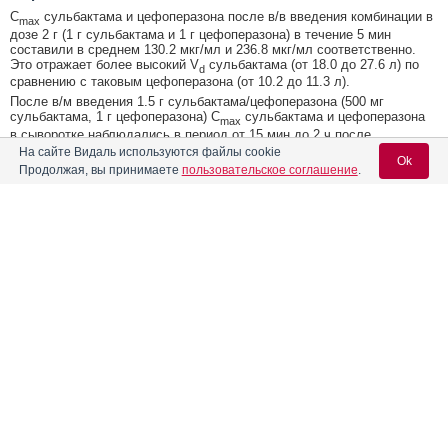
C
сульбактама и цефоперазона после в/в введения комбинации в
max
дозе 2 г (1 г сульбактама и 1 г цефоперазона) в течение 5 мин
составили в среднем 130.2 мкг/мл и 236.8 мкг/мл соответственно.
Это отражает более высокий V
сульбактама (от 18.0 до 27.6 л) по
d
сравнению с таковым цефоперазона (от 10.2 до 11.3 л).
После в/м введения 1.5 г сульбактама/цефоперазона (500 мг
сульбактама, 1 г цефоперазона) C
сульбактама и цефоперазона
max
в сыворотке наблюдались в период от 15 мин до 2 ч после
введения. C
в сыворотке составляли 19.0 и 64.2 мкг/мл
На сайте Видаль используются файлы cookie
max
Ok
сульбактама и цефоперазона соответственно.
Продолжая, вы принимаете
пользовательское соглашение
.
Как сульбактам, так и цефоперазон хорошо распределяются в
различных тканях и жидкостях организма, включая желчь, желчный
пузырь, кожу, аппендикс, фаллопиевы трубы, яичники, матку.
Содержание
Вход для специалистов
Данных о наличии какого-либо фармакокинетического
взаимодействия между сульбактамом и цефоперазоном при
введении в составе комбинированных препаратов нет.
E-mail учетной записи Vidal:
Форма выпуска, упаковка и состав
При повторном применении значимых изменений
фармакокинетических параметров обоих компонентов не отмечено.
При введении препарата каждые 8-12 ч кумуляция не наблюдалась.
Клинико-фармакологич. группа
Примерно 84% дозы сульбактама и 25% дозы цефоперазона при
Пароль:
введении комбинации выводятся почками. Оставшаяся часть
Фармако-терапевтическая группа
цефоперазона выводится в основном с желчью. При введении
комбинации T
сульбактама составляет в среднем около 1 ч, T
1/2
1/2
Фармакологическое действие
цефоперазона – 1.7 ч. Концентрация в плазме пропорциональна
введенной дозе.
Фармакокинетика
Цефоперазон активно выводится с желчью. T
цефоперазона
1/2