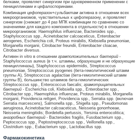
белками, проявляет синергизм при одновременном применении с
пенициллинами и цефалоспоринами.
Комбинация
цефоперазон+сульбактам
активна в отношении всех
микроорганизмов, чувствительных к цефоперазону, и проявляет
синергизм (снижает до 4 раз МПК комбинации по сравнению со
значениями для каждого компонента в отдельности) в отношении
микроорганизмов: Haemophilus influenzae, Bacteroides spp.,
Staphylococcus spp., Acinetobacter calcoaceticus, Enterobacter
aerogenes, Escherichia coli, Proteus mirabilis, Klebsiella pneumoniae,
Morganella morganii, Citrobacter freundii, Enterobacter cloacae,
Citrobacter diversus.
Активен in vitro в отношении
грамположительных бактерий
-
Staphylococcus aureus (в т.ч. штаммы, образующие и не образующие
пенициллиназы), Staphylococcus epidermidis, Streptococcus
pneumoniae, Streptococcus pyogenes (бета-гемолитический штамм
группы А), Streptococcus agalactiae (бета-гемолитический штамм
группы В), большинство штаммов бета-гемолитических
Streptococcus spp., Enterococcus faecalis;
грамотрицательных
бактерий
- Escherichia coli, Klebsiella spp., Enterobacter spp.,
Citrobacter spp., Haemophilus influenzae, Proteus mirabilis, Morganella
morganii, Providencia rettgeri, Providencia spp., Serratia spp. (включая
Serratia marcescens), Salmonella spp., Shigella spp., Pseudomonas
aeruginosa, Acinetobacter calcoaceticus, Neisseria gonorrhoeae,
Neisseria meningitidis; Bordetella pertussis, Yersinia enterocolitica;
анаэробных бактерий
- Bacteroides fragilis, Fusobacterium spp.,
Peptococcus spp., Peptostreptococcus spp., Veillonella spp.,
Clostridium spp., Eubacterium spp., Lactobacillus spp.
Фармакокинетика