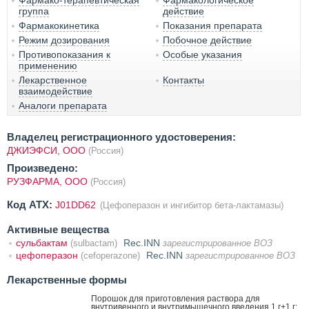
Фармако-терапевтическая
Фармакологическое
группа
действие
Фармакокинетика
Показания препарата
Режим дозирования
Побочное действие
Противопоказания к
Особые указания
применению
Лекарственное
Контакты
взаимодействие
Аналоги препарата
Владелец регистрационного удостоверения:
ДЖИЭФСИ, ООО
(Россия)
Произведено:
РУЗФАРМА, ООО
(Россия)
Код ATX:
J01DD62
(Цефоперазон и ингибитор бета-лактамазы)
Активные вещества
сульбактам
Rec.INN
(sulbactam)
зарегистрированное ВОЗ
цефоперазон
Rec.INN
(cefoperazone)
зарегистрированное ВОЗ
Лекарственные формы
Порошок для приготовления раствора для
внутривенного и внутримышечного введения 1 г+1 г: