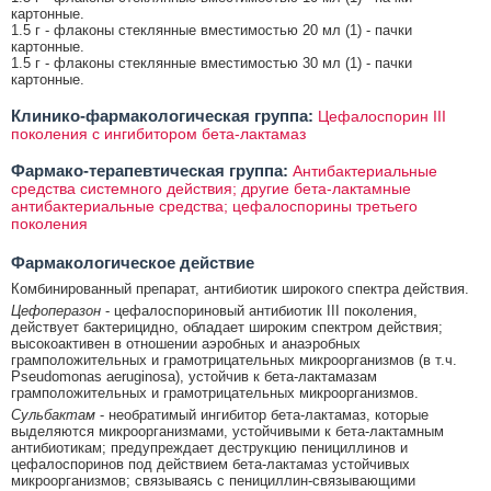
картонные.
1.5 г - флаконы стеклянные вместимостью 20 мл (1) - пачки
картонные.
1.5 г - флаконы стеклянные вместимостью 30 мл (1) - пачки
картонные.
Клинико-фармакологическая группа:
Цефалоспорин III
поколения с ингибитором бета-лактамаз
Фармако-терапевтическая группа:
Антибактериальные
средства системного действия; другие бета-лактамные
антибактериальные средства; цефалоспорины третьего
поколения
Фармакологическое действие
Комбинированный препарат, антибиотик широкого спектра действия.
Цефоперазон
- цефалоспориновый антибиотик III поколения,
действует бактерицидно, обладает широким спектром действия;
высокоактивен в отношении аэробных и анаэробных
грамположительных и грамотрицательных микроорганизмов (в т.ч.
Pseudomonas aeruginosa), устойчив к бета-лактамазам
грамположительных и грамотрицательных микроорганизмов.
Сульбактам
- необратимый ингибитор бета-лактамаз, которые
выделяются микроорганизмами, устойчивыми к бета-лактамным
антибиотикам; предупреждает деструкцию пенициллинов и
цефалоспоринов под действием бета-лактамаз устойчивых
микроорганизмов; связываясь с пенициллин-связывающими