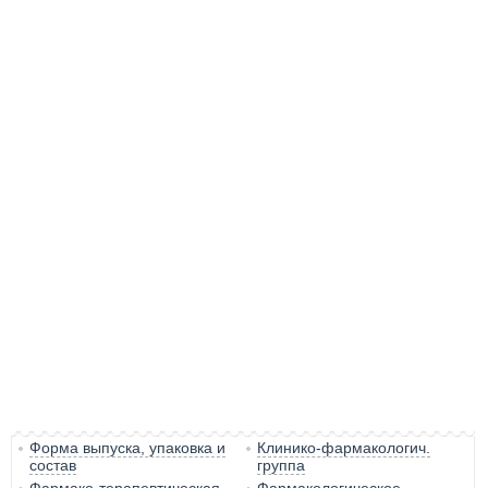
Форма выпуска, упаковка и
Клинико-фармакологич.
состав
группа