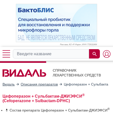
Реклама. АО «Р-Фарм», ИНН 772
6311464
СПРАВОЧНИК
ЛЕКАРСТВЕННЫХ СРЕДСТВ
Видаль
Описания препаратов
Цефоперазон + Сульбакта
®
Цефоперазон + Сульбактам-ДЖИЭФСИ
(Cefoperazone + Sulbactam-DPHC)
®
💊 Состав препарата Цефоперазон + Сульбактам-ДЖИЭФСИ