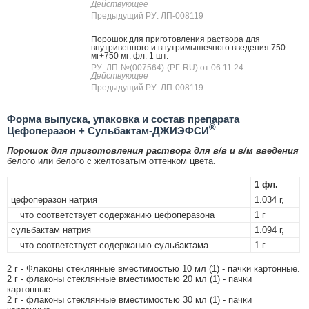
Действующее
Предыдущий РУ: ЛП-008119
Порошок для приготовления раствора для
внутривенного и внутримышечного введения 750
мг+750 мг: фл. 1 шт.
РУ: ЛП-№(007564)-(РГ-RU) от 06.11.24
-
Действующее
Предыдущий РУ: ЛП-008119
Форма выпуска, упаковка и состав препарата
®
Цефоперазон + Сульбактам-ДЖИЭФСИ
Порошок для приготовления раствора для в/в и в/м введения
белого или белого с желтоватым оттенком цвета.
1 фл.
цефоперазон натрия
1.034 г,
что соответствует содержанию цефоперазона
1 г
сульбактам натрия
1.094 г,
что соответствует содержанию сульбактама
1 г
2 г - Флаконы стеклянные вместимостью 10 мл (1) - пачки картонные.
2 г - флаконы стеклянные вместимостью 20 мл (1) - пачки
картонные.
2 г - флаконы стеклянные вместимостью 30 мл (1) - пачки