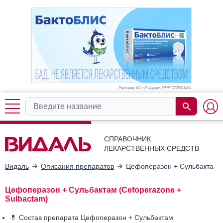
Реклама. АО «Р-Фарм», ИНН 772
6311464
СПРАВОЧНИК
ЛЕКАРСТВЕННЫХ СРЕДСТВ
Видаль
Описания препаратов
Цефоперазон + Сульбактам
Цефоперазон + Сульбактам (Cefoperazone +
Sulbactam)
💊 Состав препарата Цефоперазон + Сульбактам