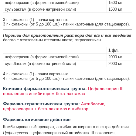
цефоперазон (в форме натриевой соли)
1500 мг
сульбактам (в форме натриевой соли)
1500 мг
3 г - флаконы (1) - пачки картонные.
3 г - флаконы (от 5 до 100 шт.) - пачки картонные (для стационаров).
Порошок для приготовления раствора для в/в и в/м введения
белого с желтоватым оттенком цвета; гигроскопичен.
1 фл.
цефоперазон (в форме натриевой соли)
2000 мг
сульбактам (в форме натриевой соли)
2000 мг
4 г - флаконы (1) - пачки картонные.
4 г - флаконы (от 5 до 100 шт.) - пачки картонные (для стационаров).
Клинико-фармакологическая группа:
Цефалоспорин III
поколения с ингибитором бета-лактамаз
Фармако-терапевтическая группа:
Антибиотик,
цефалоспорин + бета-лактамаз ингибитор
Фармакологическое действие
Комбинированный препарат, антибиотик широкого спектра действия.
Цефоперазон
- цефалоспориновый антибиотик III поколения,