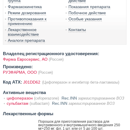
группа
действие
Фармакокинетика
Показания препарата
Режим дозирования
Побочное действие
Противопоказания к
Особые указания
применению
Лекарственное
Контакты
взаимодействие
Аналоги препарата
Владелец регистрационного удостоверения:
Фирма Евросервис, АО
(Россия)
Произведено:
РУЗФАРМА, ООО
(Россия)
Код ATX:
J01DD62
(Цефоперазон и ингибитор бета-лактамазы)
Активные вещества
цефоперазон
Rec.INN
(cefoperazone)
зарегистрированное ВОЗ
сульбактам
Rec.INN
(sulbactam)
зарегистрированное ВОЗ
Лекарственные формы
Порошок для приготовления раствора для
внутривенного и внутримышечного введения 250
мг+250 мг: фл. 1 шт. или от 5 до 100 шт.