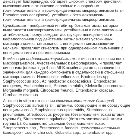
действует бактерицидно, обладает широким спектром действия;
высокоактивен в отношении аэробных и анаэробных
грамположительных и грамотрицательных микроорганизмов (в т.ч.
Pseudomonas aeruginosa), устойчив к бета-лактамазам
грамположительных и грамотрицательных микроорганизмов.
Сульбактам
- необратимый ингибитор бета-лактамаз, которые
выделяются микроорганизмами, устойчивыми к бета-лактамным
антибиотикам; предупреждает деструкцию пенициллинов и
цефалоспоринов под действием бета-лактамаз устойчивых
микроорганизмов; связываясь с пенициллин-связывающими
белками, проявляет синергизм при одновременном применении с
пенициллинами и цефалоспоринами.
Комбинация
цефоперазон+сульбактам
активна в отношении всех
микроорганизмов, чувствительных к цефоперазону, и проявляет
синергизм (снижает до 4 раз МПК комбинации по сравнению со
значениями для каждого компонента в отдельности) в отношении
микроорганизмов: Haemophilus influenzae, Bacteroides spp.,
Staphylococcus spp., Acinetobacter calcoaceticus, Enterobacter
aerogenes, Escherichia coli, Proteus mirabilis, Klebsiella pneumoniae,
Morganella morganii, Citrobacter freundii, Enterobacter cloacae,
Citrobacter diversus.
Активен in vitro в отношении
грамположительных бактерий
-
Staphylococcus aureus (в т.ч. штаммы, образующие и не образующие
пенициллиназы), Staphylococcus epidermidis, Streptococcus
pneumoniae, Streptococcus pyogenes (бета-гемолитический штамм
группы А), Streptococcus agalactiae (бета-гемолитический штамм
группы В), большинство штаммов бета-гемолитических
Streptococcus spp., Enterococcus faecalis;
грамотрицательных
бактерий
- Escherichia coli, Klebsiella spp., Enterobacter spp.,