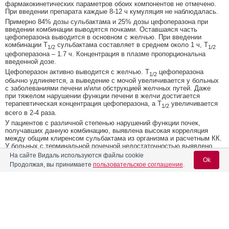
фармакокинетических параметров обоих компонентов не отмечено.
При введении препарата каждые 8-12 ч кумуляция не наблюдалась.
Примерно 84% дозы сульбактама и 25% дозы цефоперазона при
введении комбинации выводятся почками. Оставшаяся часть
цефоперазона выводится в основном с желчью. При введении
комбинации T
сульбактама составляет в среднем около 1 ч, T
1/2
1/2
цефоперазона – 1.7 ч. Концентрация в плазме пропорциональна
введенной дозе.
Цефоперазон активно выводится с желчью. T
цефоперазона
1/2
обычно удлиняется, а выведение с мочой увеличивается у больных
с заболеваниями печени и/или обструкцией желчных путей. Даже
при тяжелом нарушении функции печени в желчи достигается
терапевтическая концентрация цефоперазона, а T
увеличивается
1/2
всего в 2-4 раза.
У пациентов с различной степенью нарушений функции почек,
получавших данную комбинацию, выявлена высокая корреляция
между общим клиренсом сульбактама из организма и расчетным КК.
У больных с терминальной почечной недостаточностью выявлено
значительное удлинение T
сульбактама (в среднем 6.9 ч и 9.7 ч в
На сайте Видаль используются файлы cookie
1/2
Ok
различных исследованиях). Гемодиализ вызывал значительные
Продолжая, вы принимаете
пользовательское соглашение
.
изменения T
, общего клиренса из организма и V
сульбактама.
1/2
d
У пожилых людей с почечной недостаточностью и нарушениями
функции печени по сравнению со здоровыми добровольцами
выявлено увеличение длительности T
, снижение клиренса и
Содержание
Вход для специалистов
1/2
повышение V
как сульбактама, так и цефоперазона.
d
Фармакокинетика сульбактама коррелировала со степенью
E-mail учетной записи Vidal:
Форма выпуска, упаковка и состав
нарушения функции почек, а фармакокинетика цефоперазона – со