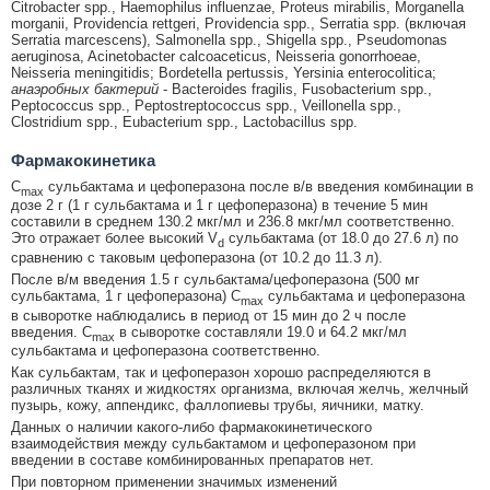
Citrobacter spp., Haemophilus influenzae, Proteus mirabilis, Morganella
morganii, Providencia rettgeri, Providencia spp., Serratia spp. (включая
Serratia marcescens), Salmonella spp., Shigella spp., Pseudomonas
aeruginosa, Acinetobacter calcoaceticus, Neisseria gonorrhoeae,
Neisseria meningitidis; Bordetella pertussis, Yersinia enterocolitica;
анаэробных бактерий
- Bacteroides fragilis, Fusobacterium spp.,
Peptococcus spp., Peptostreptococcus spp., Veillonella spp.,
Clostridium spp., Eubacterium spp., Lactobacillus spp.
Фармакокинетика
C
сульбактама и цефоперазона после в/в введения комбинации в
max
дозе 2 г (1 г сульбактама и 1 г цефоперазона) в течение 5 мин
составили в среднем 130.2 мкг/мл и 236.8 мкг/мл соответственно.
Это отражает более высокий V
сульбактама (от 18.0 до 27.6 л) по
d
сравнению с таковым цефоперазона (от 10.2 до 11.3 л).
После в/м введения 1.5 г сульбактама/цефоперазона (500 мг
сульбактама, 1 г цефоперазона) C
сульбактама и цефоперазона
max
в сыворотке наблюдались в период от 15 мин до 2 ч после
введения. C
в сыворотке составляли 19.0 и 64.2 мкг/мл
max
сульбактама и цефоперазона соответственно.
Как сульбактам, так и цефоперазон хорошо распределяются в
различных тканях и жидкостях организма, включая желчь, желчный
пузырь, кожу, аппендикс, фаллопиевы трубы, яичники, матку.
Данных о наличии какого-либо фармакокинетического
взаимодействия между сульбактамом и цефоперазоном при
введении в составе комбинированных препаратов нет.
При повторном применении значимых изменений