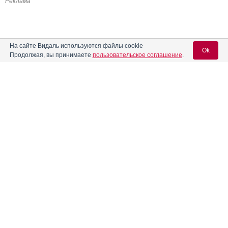
Реклама
На сайте Видаль используются файлы cookie
Ok
Продолжая, вы принимаете
пользовательское соглашение
.
Содержание
Вход для специалистов
E-mail учетной записи Vidal:
Форма выпуска, упаковка и состав
Клинико-фармакологич. группа
Пароль:
Фармако-терапевтическая группа
Фармакологическое действие
Фармакокинетика
Показания препарата
Регистрация
Забыли пароль?