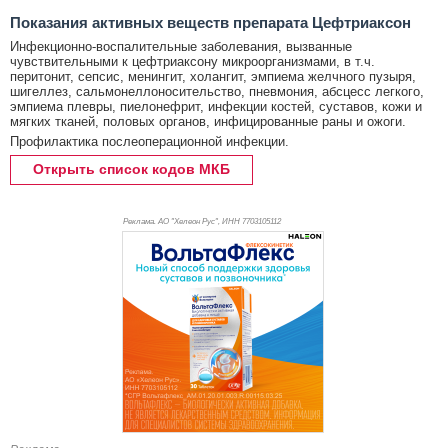
Показания активных веществ препарата Цефтриаксон
Инфекционно-воспалительные заболевания, вызванные
чувствительными к цефтриаксону микроорганизмами, в т.ч.
перитонит, сепсис, менингит, холангит, эмпиема желчного пузыря,
шигеллез, сальмонеллоносительство, пневмония, абсцесс легкого,
эмпиема плевры, пиелонефрит, инфекции костей, суставов, кожи и
мягких тканей, половых органов, инфицированные раны и ожоги.
Профилактика послеоперационной инфекции.
Открыть список кодов МКБ
Реклама. АО "Хелеон Рус", ИНН 770
3105112