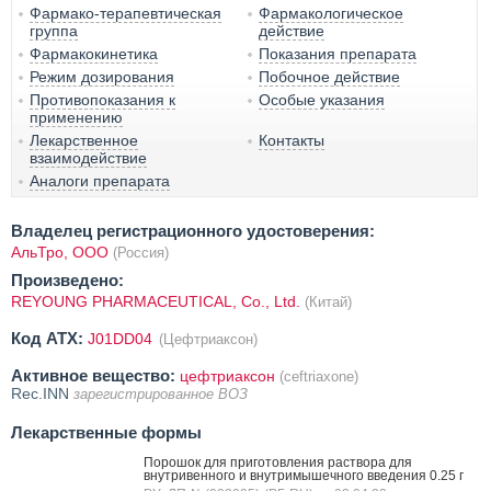
Фармако-терапевтическая
Фармакологическое
группа
действие
Фармакокинетика
Показания препарата
Режим дозирования
Побочное действие
Противопоказания к
Особые указания
применению
Лекарственное
Контакты
взаимодействие
Аналоги препарата
Владелец регистрационного удостоверения:
АльТро, ООО
(Россия)
Произведено:
REYOUNG PHARMACEUTICAL, Co., Ltd.
(Китай)
Код ATX:
J01DD04
(Цефтриаксон)
Активное вещество:
цефтриаксон
(ceftriaxone)
Rec.INN
зарегистрированное ВОЗ
Лекарственные формы
Порошок для приготовления раствора для
внутривенного и внутримышечного введения 0.25 г