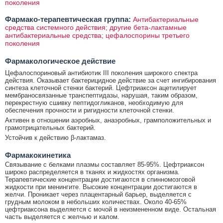
поколения
Фармако-терапевтическая группа:
Антибактериальные
средства системного действия; другие бета-лактамные
антибактериальные средства; цефалоспорины третьего
поколения
Фармакологическое действие
Цефалоспориновый антибиотик III поколения широкого спектра
действия. Оказывает бактерицидное действие за счет ингибирования
синтеза клеточной стенки бактерий. Цефтриаксон ацетилирует
мембраносвязанные транспептидазы, нарушая, таким образом,
перекрестную сшивку пептидогликанов, необходимую для
обеспечения прочности и ригидности клеточной стенки.
Активен в отношении аэробных, анаэробных, грамположительных и
грамотрицательных бактерий.
Устойчив к действию β-лактамаз.
Фармакокинетика
Связывание с белками плазмы составляет 85-95%. Цефтриаксон
широко распределяется в тканях и жидкостях организма.
Терапевтические концентрации достигаются в спинномозговой
жидкости при менингите. Высокие концентрации достигаются в
желчи. Проникает через плацентарный барьер, выделяется с
грудным молоком в небольших количествах. Около 40-65%
цефтриаксона выделяется с мочой в неизмененном виде. Остальная
часть выделяется с желчью и калом.