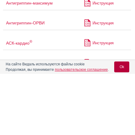
Антигриппин-максимум
Инструкция
Антигриппин-ОРВИ
Инструкция
®
АСК-кардио
Инструкция
Аск-Магнио
Инструкция
На сайте Видаль используются файлы cookie
Ok
Продолжая, вы принимаете
пользовательское соглашение
.
АскоРутиКаль форте
Инструкция
Вход для специалистов
E-mail учетной записи Vidal:
Аскофен Ультра
Инструкция
Пароль:
Аскофен-П
Инструкция