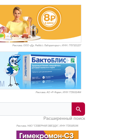
Реклама. ООО «Др. Редди’с Лабораторис», ИНН: 770
7321227
Реклама. АО «Р-Фарм», ИНН 772
6311464
Расширенный поиск
Реклама. НАО "СЕВЕРНАЯ ЗВЕЗДА", ИНН 772
0185196