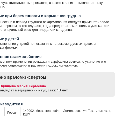
чувствительность к ромашке, а также к арнике, тысячелистнику,
ни.
е при беременности и кормлении грудью
ности и в период грудного вскармливания следует применять после
и с врачом, в тех случаях, когда предполагаемая польза для матери
отенциальный риск для плода или младенца.
е у детей
именение у детей по показаниям, в рекомендуемых дозах и
ных формах.
нное взаимодействие
менном применении ромашки и варфарина возможно усиление его
 счет содержания в растении гидроксикумаринов.
но врачом-экспертом
Юдинцева Мария Сергеевна
кандидат медицинских наук, стаж 40 лет
оизводителя
142002, Московская обл., г. Домодедово, ул. Текстильщиков,
Россия
КШФ