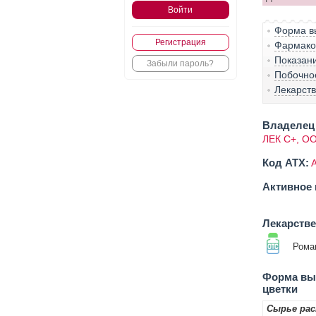
Форма вы
Регистрация
Фармако-
Показан
Забыли пароль?
Побочно
Лекарст
Владелец 
ЛЕК С+, О
Код ATX:
Активное 
Лекарств
Рома
Форма вып
цветки
Сырье ра