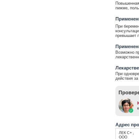
Повышенная 
пижме, полы
Применени
При беремен
консультаци
превышает п
Применени
Возможно пр
лекарствен
Лекарстве
При одновре
действия за
Провере
Адрес пр
ЛЕК С+ ,
ООО