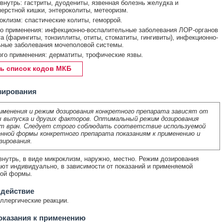
внутрь: гастриты, дуодениты, язвенная болезнь желудка и
ерстной кишки, энтероколиты, метеоризм.
оклизм: спастические колиты, геморрой.
о применения: инфекционно-воспалительные заболевания ЛОР-органов
та (фарингиты, тонзиллиты, отиты, стоматиты, гингивиты), инфекционно-
ные заболевания мочеполовой системы.
го применения: дерматиты, трофические язвы.
ь список кодов МКБ
зирования
именения и режим дозирования конкретного препарата зависят от
 выпуска и других факторов. Оптимальный режим дозирования
т врач. Следует строго соблюдать соответствие используемой
нной формы конкретного препарата показаниям к применению и
зирования.
нутрь, в виде микроклизм, наружно, местно. Режим дозирования
ют индивидуально, в зависимости от показаний и применяемой
ной формы.
 действие
ллергические реакции.
оказания к применению