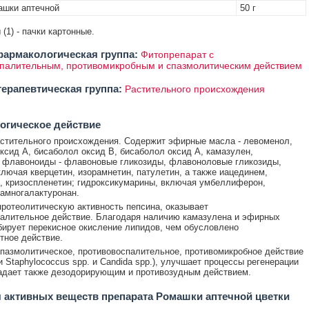
ашки аптечной
50 г
ы (1) - пачки картонные.
армакологическая группа:
Фитопрепарат с
палительным, противомикробным и спазмолитическим действием
ерапевтическая группа:
Растительного происхождения
огическое действие
стительного происхождения. Содержит эфирные масла - левоменол,
ксид А, бисаболол оксид В, бисаболол оксид А, камазулен,
 флавоноиды - флавоновые гликозиды, флавоноловые гликозиды,
ключая кверцетин, изорамнетин, патулетин, а также иацединем,
, кризоспленетин; гидроксикумарины, включая умбеллиферон,
рамногалактуронан.
ротеолитическую активность пепсина, оказывает
алительное действие. Благодаря наличию камазулена и эфирных
бирует перекисное окисление липидов, чем обусловлено
тное действие.
пазмолитическое, противовоспалительное, противомикробное действие
и Staphylococcus spp. и Candida spp.), улучшает процессы регенерации
адает также дезодорирующим и противозудным действием.
 активных веществ препарата Ромашки аптечной цветки