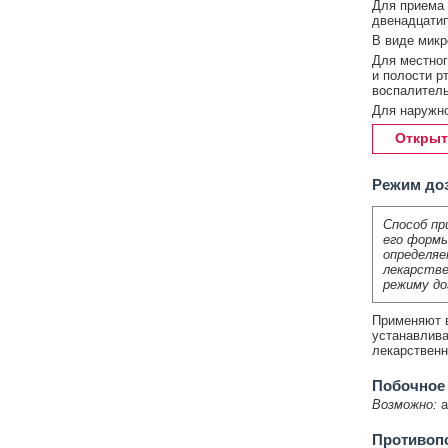
Для приема 
двенадцатип
В виде микр
Для местног
и полости р
воспалитель
Для наружно
Открыт
Режим до
Способ пр
его формы
определяе
лекарстве
режиму до
Применяют в
устанавлива
лекарствен
Побочное
Возможно:
а
Противоп