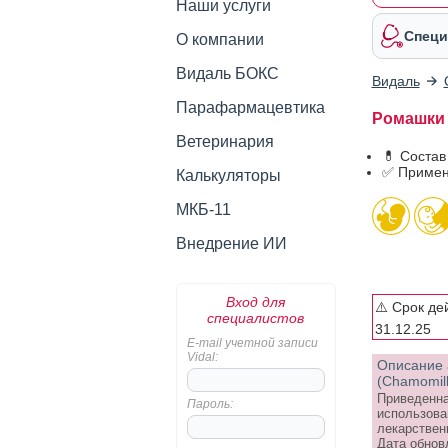
Наши услуги
Специ
О компании
Видаль БОКС
Видаль
Парафармацевтика
Ромашки а
Ветеринария
💊 Состав
✅ Примен
Калькуляторы
МКБ-11
Внедрение ИИ
Вход для
⚠️ Срок де
специалистов
31.12.25
E-mail учетной записи
Vidal:
Описание 
(Chamomill
Приведенна
Пароль:
использова
лекарствен
Дата обнов