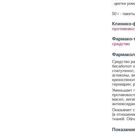
цветки ром
50 г - пакет
Клинико-ф
противовос
Фармако-т
средство
Фармакол
Средство ра
бисаболол о
спатуленол;
агликоны, в
кризоспенол
герниарин; 
Уменьшает п
противовосп
масел, инги
антиоксидан
Оказывает с
(в отношени
тканей. Обл
Показания