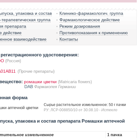
пуска, упаковка и состав
Клинико-фармакологич. группа
терапевтическая группа
Фармакологическое действие
ия препарата
Режим дозирования
е действие
Противопоказания к применению
венное взаимодействие
Контакты
регистрационного удостоверения:
ОО
(Россия)
A01AB11
(Прочие препараты)
вещество:
ромашки цветки
(Matricaria flowers)
DAB
Фармакопея Германии
енная форма
Сырье растительное измельченное: 50 г пачки
шки аптечной цветки
РУ: ЛСР-008850/10 от 30.08.10
- Истекло
уска, упаковка и состав препарата Ромашки аптечной
стительное измельченное
1 пачка